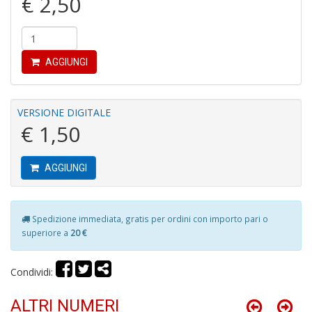
€ 2,50
N
V
c
I
n
AGGIUNGI
+
D
VERSIONE DIGITALE
€ 1,50
T
AGGIUNGI
e
e
L
G
Spedizione immediata, gratis per ordini con importo pari o
P
superiore a
20 €
di
L
Il
Condividi:
n
+
ALTRI NUMERI
D