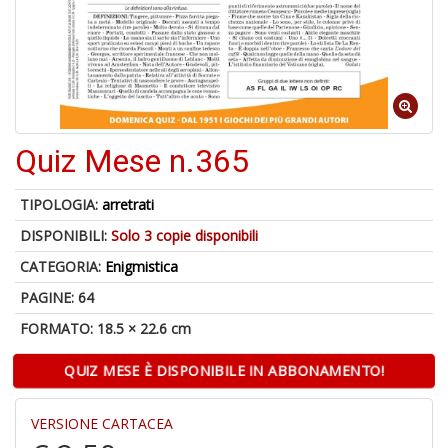
1
f
Quiz Mese n.365
U
A
c
TIPOLOGIA:
arretrati
B
DISPONIBILI:
Solo 3 copie disponibili
CATEGORIA:
Enigmistica
PAGINE: 64
FORMATO: 18.5 × 22.6 cm
QUIZ MESE È DISPONIBILE IN ABBONAMENTO!
1
i
p
VERSIONE CARTACEA
il