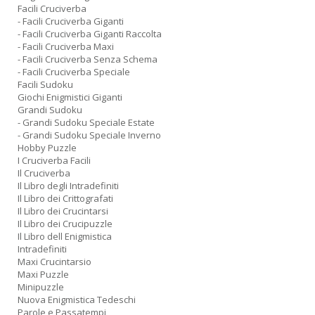
Facili Cruciverba
- Facili Cruciverba Giganti
- Facili Cruciverba Giganti Raccolta
- Facili Cruciverba Maxi
- Facili Cruciverba Senza Schema
- Facili Cruciverba Speciale
Facili Sudoku
Giochi Enigmistici Giganti
Grandi Sudoku
- Grandi Sudoku Speciale Estate
- Grandi Sudoku Speciale Inverno
Hobby Puzzle
I Cruciverba Facili
Il Cruciverba
Il Libro degli Intradefiniti
Il Libro dei Crittografati
Il Libro dei Crucintarsi
Il Libro dei Crucipuzzle
Il Libro dell Enigmistica
Intradefiniti
Maxi Crucintarsio
Maxi Puzzle
Minipuzzle
Nuova Enigmistica Tedeschi
Parole e Passatempi