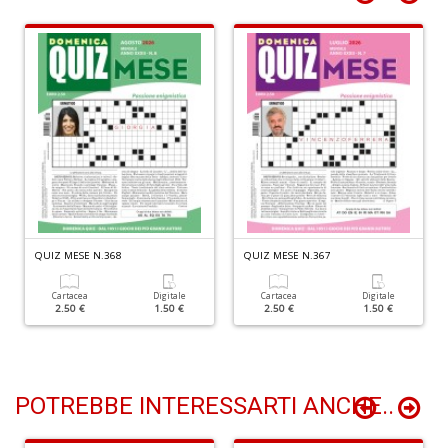
B
It
L
n
+
D
QUIZ MESE N.368
QUIZ MESE N.367
Cartacea
Digitale
Cartacea
Digitale
2.50 €
1.50 €
2.50 €
1.50 €
H
K
POTREBBE INTERESSARTI ANCHE..
n
+
D