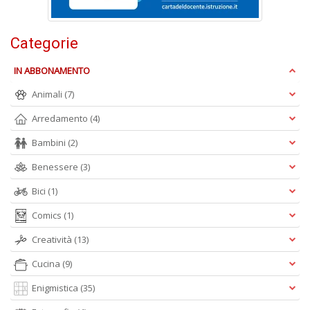
Categorie
IN ABBONAMENTO
Animali
(7)
A
L
Arredamento
(4)
O
C
Bambini
(2)
n
Benessere
(3)
Bici
(1)
Comics
(1)
Creatività
(13)
Cucina
(9)
Enigmistica
(35)