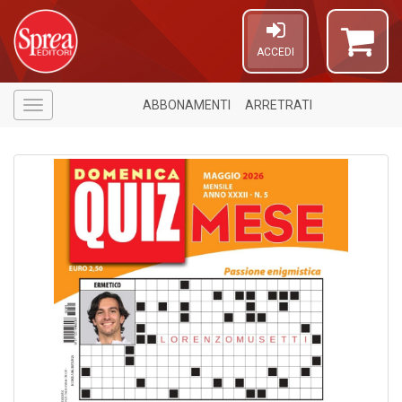
ACCEDI
ABBONAMENTI
ARRETRATI
Menù
Il
C
t
di
P