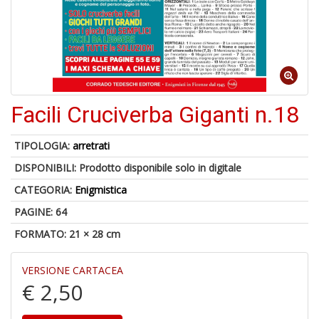
6
f
+
di
in
Facili Cruciverba Giganti n.18
r
TIPOLOGIA:
arretrati
DISPONIBILI:
Prodotto disponibile solo in digitale
CATEGORIA:
Enigmistica
6
PAGINE: 64
n
in
FORMATO: 21 × 28 cm
di
VERSIONE CARTACEA
€ 2,50