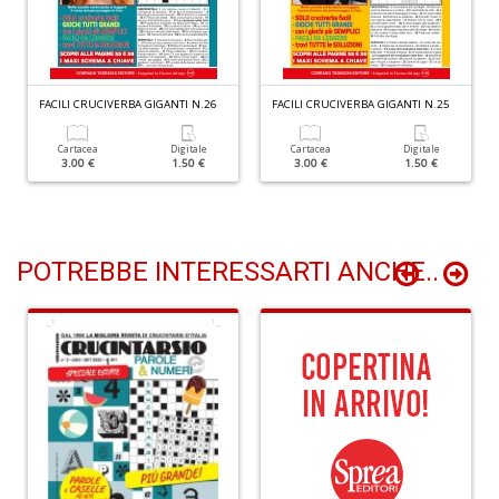
D
n
+
D
FACILI CRUCIVERBA GIGANTI N.26
FACILI CRUCIVERBA GIGANTI N.25
Cartacea
Digitale
Cartacea
Digitale
3.00 €
1.50 €
3.00 €
1.50 €
L
B
T
G
POTREBBE INTERESSARTI ANCHE..
M
n
+
D