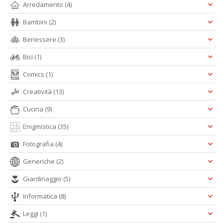
Arredamento
(4)
S
7
Bambini
(2)
l
P
Benessere
(3)
C
Bici
(1)
n
+
Comics
(1)
D
Creatività
(13)
Cucina
(9)
Enigmistica
(35)
Fotografia
(4)
A
Generiche
(2)
L
O
Giardinaggio
(5)
C
Informatica
(8)
n
Leggi
(1)