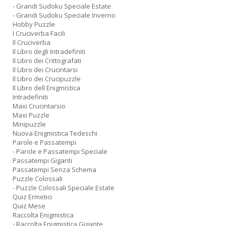
- Grandi Sudoku Speciale Estate
- Grandi Sudoku Speciale Inverno
Hobby Puzzle
I Cruciverba Facili
Il Cruciverba
Il Libro degli Intradefiniti
Il Libro dei Crittografati
Il Libro dei Crucintarsi
Il Libro dei Crucipuzzle
Il Libro dell Enigmistica
Intradefiniti
Maxi Crucintarsio
Maxi Puzzle
Minipuzzle
Nuova Enigmistica Tedeschi
Parole e Passatempi
- Parole e Passatempi Speciale
Passatempi Giganti
Passatempi Senza Schema
Puzzle Colossali
- Puzzle Colossali Speciale Estate
Quiz Ermetici
Quiz Mese
Raccolta Enigmistica
- Raccolta Enigmistica Gigante