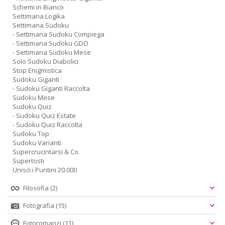
Schemi in Bianco
Settimana Logika
Settimana Sudoku
- Settimana Sudoku Compiega
- Settimana Sudoku GDO
- Settimana Sudoku Mese
Solo Sudoku Diabolici
Stop Enigmistica
Sudoku Giganti
- Sudoku Giganti Raccolta
Sudoku Mese
Sudoku Quiz
- Sudoku Quiz Estate
- Sudoku Quiz Raccolta
Sudoku Top
Sudoku Varianti
Supercrucintarsi & Co.
Supertosti
Unisci i Puntini 20.000
Filosofia
(2)
Fotografia
(15)
Fotoromanzi
(11)