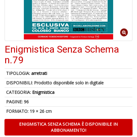
A
di
Il
m
Enigmistica Senza Schema
C
n.79
TIPOLOGIA:
arretrati
DISPONIBILI:
Prodotto disponibile solo in digitale
CATEGORIA:
Enigmistica
PAGINE: 96
6
f
FORMATO: 19 × 26 cm
+
di
ENIGMISTICA SENZA SCHEMA È DISPONIBILE IN
in
ABBONAMENTO!
r