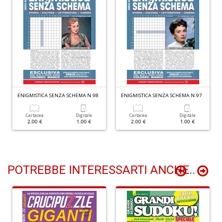
M
al
u
M
n
+
D
ENIGMISTICA SENZA SCHEMA N.98
ENIGMISTICA SENZA SCHEMA N.97
Cartacea
Digitale
Cartacea
Digitale
T
2.00 €
1.00 €
2.00 €
1.00 €
s
T
d
N
S
POTREBBE INTERESSARTI ANCHE..
n
+
D