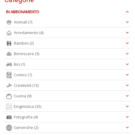
D
IN ABBONAMENTO
Animali
(7)
Arredamento
(4)
Fa
C
Bambini
(2)
M
Benessere
(3)
n
+
Bici
(1)
D
Comics
(1)
Creatività
(13)
Cucina
(9)
Enigmistica
(35)
A
Fotografia
(4)
L
O
Generiche
(2)
C