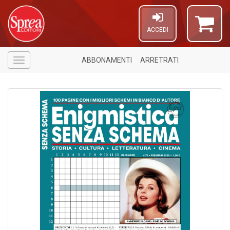
ACCEDI
ABBONAMENTI
ARRETRATI
Menù
A
a
p
S
i