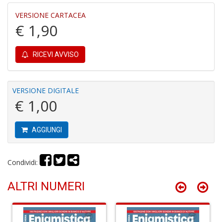
VERSIONE CARTACEA
€ 1,90
RICEVI AVVISO
R
M
2
VERSIONE DIGITALE
Di
€ 1,00
C
S
n
AGGIUNGI
+
D
Condividi:
ALTRI NUMERI
3
g
s
fi