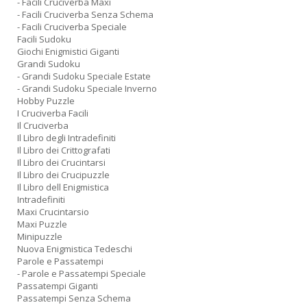
- Facili Cruciverba Maxi
- Facili Cruciverba Senza Schema
- Facili Cruciverba Speciale
Facili Sudoku
Giochi Enigmistici Giganti
Grandi Sudoku
- Grandi Sudoku Speciale Estate
- Grandi Sudoku Speciale Inverno
Hobby Puzzle
I Cruciverba Facili
Il Cruciverba
Il Libro degli Intradefiniti
Il Libro dei Crittografati
Il Libro dei Crucintarsi
Il Libro dei Crucipuzzle
Il Libro dell Enigmistica
Intradefiniti
Maxi Crucintarsio
Maxi Puzzle
Minipuzzle
Nuova Enigmistica Tedeschi
Parole e Passatempi
- Parole e Passatempi Speciale
Passatempi Giganti
Passatempi Senza Schema