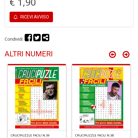
€ 1,90
RICEVI AVVISO
Condividi:
In
C
ALTRI NUMERI
C
C
S
n
+
D
G
S
S
CRUCIPUZZLE FACILI N.39
CRUCIPUZZLE FACILI N.38
I