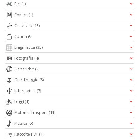
Bici
(1)
S
Comics
(1)
Pi
M
Creatività
(13)
al
u
Cucina
(9)
n
Enigmistica
(35)
+
D
Fotografia
(4)
Generiche
(2)
Giardinaggio
(5)
Informatica
(7)
Leggi
(1)
A
L
Motori e Trasporti
(11)
O
C
Musica
(5)
n
Raccolte PDF
(1)