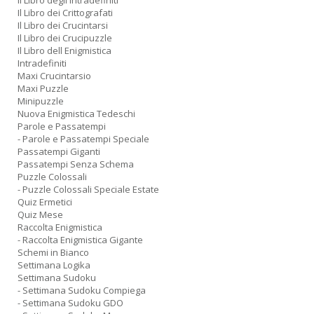
Il Libro degli Intradefiniti
Il Libro dei Crittografati
Il Libro dei Crucintarsi
Il Libro dei Crucipuzzle
Il Libro dell Enigmistica
Intradefiniti
Maxi Crucintarsio
Maxi Puzzle
Minipuzzle
Nuova Enigmistica Tedeschi
Parole e Passatempi
- Parole e Passatempi Speciale
Passatempi Giganti
Passatempi Senza Schema
Puzzle Colossali
- Puzzle Colossali Speciale Estate
Quiz Ermetici
Quiz Mese
Raccolta Enigmistica
- Raccolta Enigmistica Gigante
Schemi in Bianco
Settimana Logika
Settimana Sudoku
- Settimana Sudoku Compiega
- Settimana Sudoku GDO