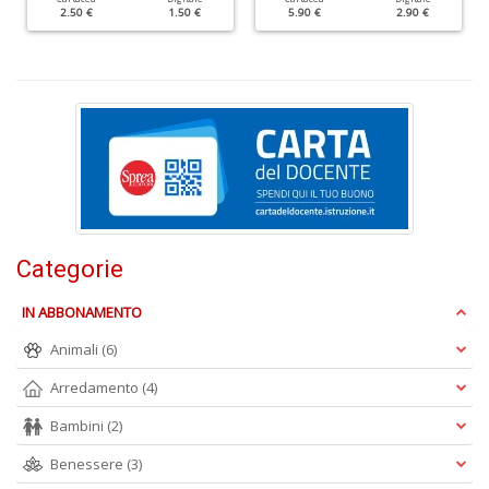
2.50 €
1.50 €
5.90 €
2.90 €
al
M
L
P
n
+
D
I
Categorie
ba
d
IN ABBONAMENTO
fe
S
Animali
(6)
n
Arredamento
(4)
+
D
Bambini
(2)
Benessere
(3)