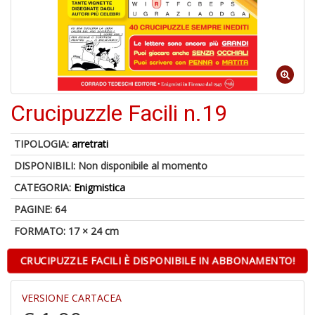
1
n
Crucipuzzle Facili n.19
in
di
TIPOLOGIA:
arretrati
DISPONIBILI:
Non disponibile al momento
CATEGORIA:
Enigmistica
PAGINE: 64
FORMATO: 17 × 24 cm
6
f
CRUCIPUZZLE FACILI È DISPONIBILE IN ABBONAMENTO!
+
di
in
VERSIONE CARTACEA
r