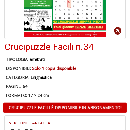
A
a
a
Q
E
Crucipuzzle Facili n.34
TIPOLOGIA:
arretrati
DISPONIBILI:
Solo 1 copia disponibile
4
n
CATEGORIA:
Enigmistica
in
di
PAGINE: 64
FORMATO: 17 × 24 cm
CRUCIPUZZLE FACILI È DISPONIBILE IN ABBONAMENTO!
VERSIONE CARTACEA