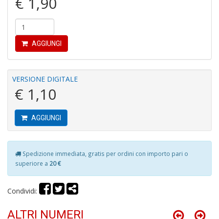
€ 1,90
P
M
B
M
n
AGGIUNGI
+
D
VERSIONE DIGITALE
€ 1,10
P
AGGIUNGI
a
L
L
Spedizione immediata, gratis per ordini con importo pari o
P
S
superiore a
20 €
n
+
Condividi:
D
ALTRI NUMERI