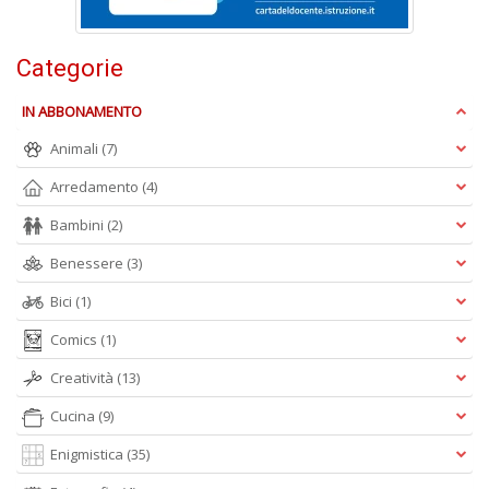
V
n
+
Categorie
D
IN ABBONAMENTO
Animali
(7)
Arredamento
(4)
Bambini
(2)
Benessere
(3)
A
L
Bici
(1)
O
C
Comics
(1)
n
Creatività
(13)
Cucina
(9)
Enigmistica
(35)