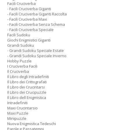
Facili Cruciverba
- Facili Cruciverba Giganti
- Facili Cruciverba Giganti Raccolta
- Facili Cruciverba Maxi
- Facili Cruciverba Senza Schema
- Facili Cruciverba Speciale
Facili Sudoku
Giochi Enigmistici Giganti
Grandi Sudoku
- Grandi Sudoku Speciale Estate
- Grandi Sudoku Speciale Inverno
Hobby Puzzle
I Cruciverba Facili
Il Cruciverba
Il Libro degli Intradefiniti
Il Libro dei Crittografati
Il Libro dei Crucintarsi
Il Libro dei Crucipuzzle
Il Libro dell Enigmistica
Intradefiniti
Maxi Crucintarsio
Maxi Puzzle
Minipuzzle
Nuova Enigmistica Tedeschi
Parole e Passatempi