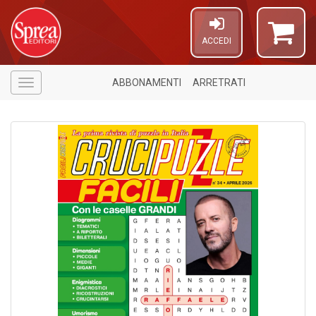
ACCEDI
ABBONAMENTI
ARRETRATI
Menù
6
n
in
di