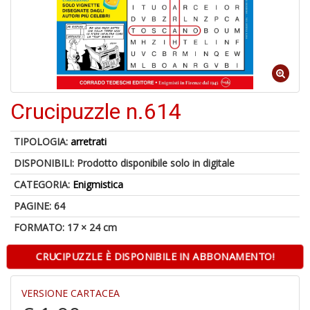
6
n
in
di
Crucipuzzle n.614
TIPOLOGIA:
arretrati
DISPONIBILI:
Prodotto disponibile solo in digitale
A
p
CATEGORIA:
Enigmistica
u
a
PAGINE: 64
a
FORMATO: 17 × 24 cm
C
G
CRUCIPUZZLE È DISPONIBILE IN ABBONAMENTO!
VERSIONE CARTACEA