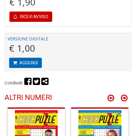
€ 1,90
P
RICEVI AVVISO
C
C
S
VERSIONE DIGITALE
n
+
€ 1,00
D
AGGIUNGI
Condividi:
R
ri
ALTRI NUMERI
C
T
S
n
+
D