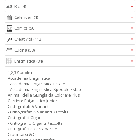
Bici
(4)
Calendari
(1)
Comics
(50)
Creatività
(112)
Cucina
(58)
Enigmistica
(84)
1,2,3 Sudoku
Accademia Enigmistica
- Accademia Enigmistica Estate
- Accademia Enigmistica Speciale Estate
Animali della Giungla da Colorare Plus
Corriere Enigmistico Junior
Crittografati & Varianti
- Crittografati & Varianti Raccolta
Crittografici Giganti
- Crittografici Giganti Raccolta
Crittografici e Cercaparole
Crucintarsi & Co