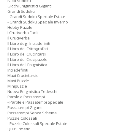
Facili Sudoku
Giochi Enigmistici Giganti
Grandi Sudoku
- Grandi Sudoku Speciale Estate
- Grandi Sudoku Speciale Inverno
Hobby Puzzle
I Cruciverba Facili
Il Cruciverba
Il Libro degli Intradefiniti
Il Libro dei Crittografati
Il Libro dei Crucintarsi
Il Libro dei Crucipuzzle
Il Libro dell Enigmistica
Intradefiniti
Maxi Crucintarsio
Maxi Puzzle
Minipuzzle
Nuova Enigmistica Tedeschi
Parole e Passatempi
- Parole e Passatempi Speciale
Passatempi Giganti
Passatempi Senza Schema
Puzzle Colossali
- Puzzle Colossali Speciale Estate
Quiz Ermetici