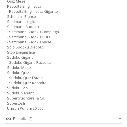
Quiz Mese
Raccolta Enigmistica
- Raccolta Enigmistica Gigante
Schemi in Bianco
Settimana Logika
Settimana Sudoku
- Settimana Sudoku Compiega
- Settimana Sudoku GDO
- Settimana Sudoku Mese
Solo Sudoku Diabolici
Stop Enigmistica
Sudoku Giganti
- Sudoku Giganti Raccolta
Sudoku Mese
Sudoku Quiz
- Sudoku Quiz Estate
- Sudoku Quiz Raccolta
Sudoku Top
Sudoku Varianti
Supercrucintarsi & Co.
Supertosti
Unisci i Puntini 20.000
Filosofia
(2)