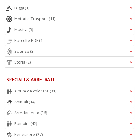
L
O
Leggi
(1)
C
n
Motori e Trasporti
(11)
Musica
(5)
Raccolte PDF
(1)
Scienze
(3)
Storia
(2)
SPECIALI & ARRETRATI
Album da colorare
(31)
Animali
(14)
Arredamento
(36)
Bambini
(42)
Benessere
(27)