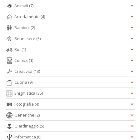
Animali
(7)
Arredamento
(4)
M
Ai
Bambini
(2)
P
1
Benessere
(3)
e
M
Bici
(1)
M
M
Comics
(1)
M
n
Creatività
(13)
+
Cucina
(9)
D
Enigmistica
(35)
Fotografia
(4)
Generiche
(2)
Giardinaggio
(5)
A
Informatica
(8)