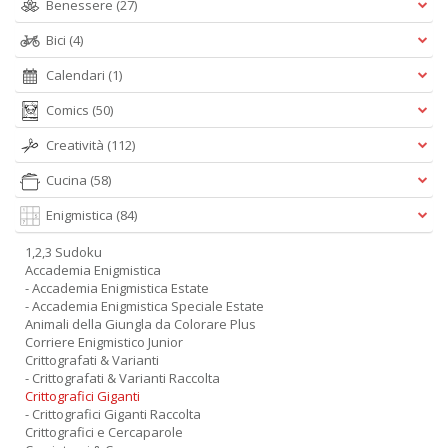
Benessere
(27)
Bici
(4)
Calendari
(1)
Comics
(50)
Creatività
(112)
Cucina
(58)
Enigmistica
(84)
1,2,3 Sudoku
Accademia Enigmistica
- Accademia Enigmistica Estate
- Accademia Enigmistica Speciale Estate
Animali della Giungla da Colorare Plus
Corriere Enigmistico Junior
Crittografati & Varianti
- Crittografati & Varianti Raccolta
Crittografici Giganti
- Crittografici Giganti Raccolta
Crittografici e Cercaparole