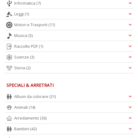
Informatica
(7)
A
L
Leggi
(1)
O
C
Motori e Trasporti
(11)
n
Musica
(5)
Raccolte PDF
(1)
Scienze
(3)
Storia
(2)
SPECIALI & ARRETRATI
Album da colorare
(31)
Animali
(14)
Arredamento
(36)
Bambini
(42)