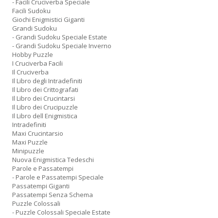
- Facili Cruciverba Speciale
Facili Sudoku
Giochi Enigmistici Giganti
Grandi Sudoku
- Grandi Sudoku Speciale Estate
- Grandi Sudoku Speciale Inverno
Hobby Puzzle
I Cruciverba Facili
Il Cruciverba
Il Libro degli Intradefiniti
Il Libro dei Crittografati
Il Libro dei Crucintarsi
Il Libro dei Crucipuzzle
Il Libro dell Enigmistica
Intradefiniti
Maxi Crucintarsio
Maxi Puzzle
Minipuzzle
Nuova Enigmistica Tedeschi
Parole e Passatempi
- Parole e Passatempi Speciale
Passatempi Giganti
Passatempi Senza Schema
Puzzle Colossali
- Puzzle Colossali Speciale Estate