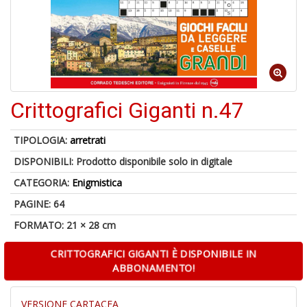
B
+
S
C
Crittografici Giganti n.47
1
f
TIPOLOGIA:
arretrati
DISPONIBILI:
Prodotto disponibile solo in digitale
CATEGORIA:
Enigmistica
PAGINE: 64
FORMATO: 21 × 28 cm
CRITTOGRAFICI GIGANTI È DISPONIBILE IN
A
ABBONAMENTO!
di
a
a
VERSIONE CARTACEA