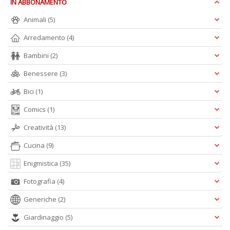
IN ABBONAMENTO
Animali
(5)
Arredamento
(4)
Bambini
(2)
Il
g
Benessere
(3)
s
e
Bici
(1)
s
U
Comics
(1)
U
F
Creatività
(13)
n
+
Cucina
(9)
D
Enigmistica
(35)
Fotografia
(4)
Generiche
(2)
Giardinaggio
(5)