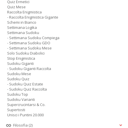
Quiz Ermetici
Quiz Mese
Raccolta Enigmistica
- Raccolta Enigmistica Gigante
Schemi in Bianco
Settimana Logika
Settimana Sudoku
- Settimana Sudoku Compiega
- Settimana Sudoku GDO
- Settimana Sudoku Mese
Solo Sudoku Diabolici
Stop Enigmistica
Sudoku Giganti
- Sudoku Giganti Raccolta
Sudoku Mese
Sudoku Quiz
- Sudoku Quiz Estate
- Sudoku Quiz Raccolta
Sudoku Top
Sudoku Varianti
Supercrucintarsi & Co.
Supertosti
Unisci i Puntini 20.000
Filosofia
(2)