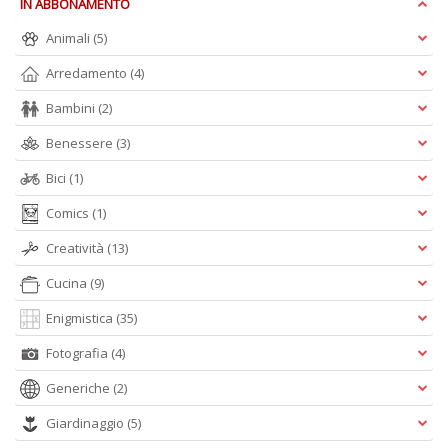
IN ABBONAMENTO
n
+
Animali
(5)
D
Arredamento
(4)
Bambini
(2)
Benessere
(3)
H
Bici
(1)
T
fe
Comics
(1)
G
M
Creatività
(13)
n
+
Cucina
(9)
D
Enigmistica
(35)
Fotografia
(4)
Generiche
(2)
Giardinaggio
(5)