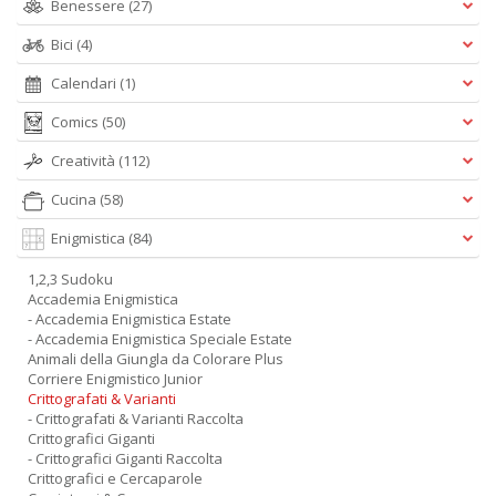
Benessere
(27)
Bici
(4)
Calendari
(1)
Comics
(50)
Creatività
(112)
Cucina
(58)
Enigmistica
(84)
1,2,3 Sudoku
Accademia Enigmistica
- Accademia Enigmistica Estate
- Accademia Enigmistica Speciale Estate
Animali della Giungla da Colorare Plus
Corriere Enigmistico Junior
Crittografati & Varianti
- Crittografati & Varianti Raccolta
Crittografici Giganti
- Crittografici Giganti Raccolta
Crittografici e Cercaparole