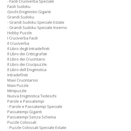
- Facili Cruciverba Speciale
Facili Sudoku
Giochi Enigmistici Giganti
Grandi Sudoku
- Grandi Sudoku Speciale Estate
- Grandi Sudoku Speciale Inverno
Hobby Puzzle
I Cruciverba Facili
Il Cruciverba
Il Libro degli Intradefiniti
Il Libro dei Crittografati
Il Libro dei Crucintarsi
Il Libro dei Crucipuzzle
Il Libro dell Enigmistica
Intradefiniti
Maxi Crucintarsio
Maxi Puzzle
Minipuzzle
Nuova Enigmistica Tedeschi
Parole e Passatempi
- Parole e Passatempi Speciale
Passatempi Giganti
Passatempi Senza Schema
Puzzle Colossali
- Puzzle Colossali Speciale Estate