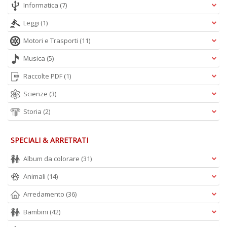
Informatica
(7)
A
L
Leggi
(1)
O
C
Motori e Trasporti
(11)
n
Musica
(5)
Raccolte PDF
(1)
Scienze
(3)
Storia
(2)
SPECIALI & ARRETRATI
Album da colorare
(31)
Animali
(14)
Arredamento
(36)
Bambini
(42)