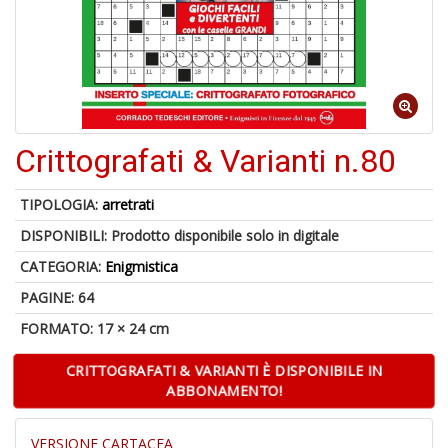
V
D
Crittografati & Varianti n.80
6
n
in
TIPOLOGIA:
arretrati
di
DISPONIBILI:
Prodotto disponibile solo in digitale
CATEGORIA:
Enigmistica
PAGINE: 64
FORMATO: 17 × 24 cm
1
n
CRITTOGRAFATI & VARIANTI È DISPONIBILE IN
in
ABBONAMENTO!
di
VERSIONE CARTACEA