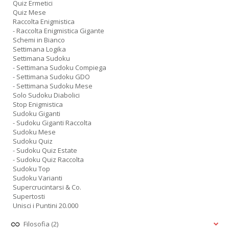
Quiz Ermetici
Quiz Mese
Raccolta Enigmistica
- Raccolta Enigmistica Gigante
Schemi in Bianco
Settimana Logika
Settimana Sudoku
- Settimana Sudoku Compiega
- Settimana Sudoku GDO
- Settimana Sudoku Mese
Solo Sudoku Diabolici
Stop Enigmistica
Sudoku Giganti
- Sudoku Giganti Raccolta
Sudoku Mese
Sudoku Quiz
- Sudoku Quiz Estate
- Sudoku Quiz Raccolta
Sudoku Top
Sudoku Varianti
Supercrucintarsi & Co.
Supertosti
Unisci i Puntini 20.000
Filosofia
(2)