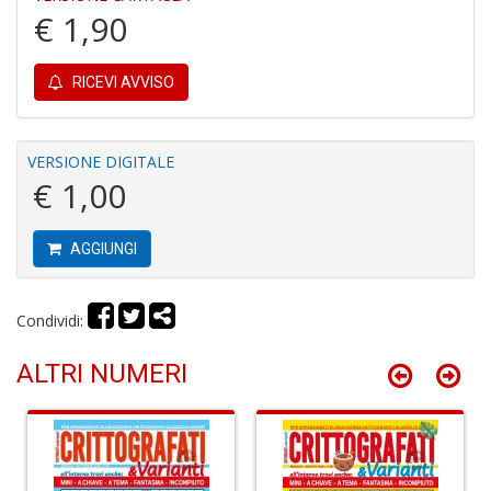
€ 1,90
4
n
c
RICEVI AVVISO
c
di
in
o
VERSIONE DIGITALE
€ 1,00
AGGIUNGI
Condividi:
Fr
D
ALTRI NUMERI
D
in
D
S
n
+