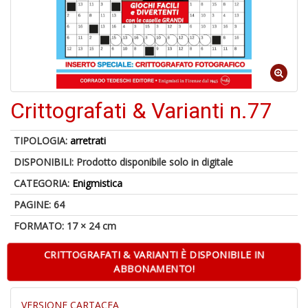
d
V
Crittografati & Varianti n.77
6
TIPOLOGIA:
arretrati
f
+
DISPONIBILI:
Prodotto disponibile solo in digitale
di
CATEGORIA:
Enigmistica
in
r
PAGINE: 64
FORMATO: 17 × 24 cm
CRITTOGRAFATI & VARIANTI È DISPONIBILE IN
ABBONAMENTO!
VERSIONE CARTACEA