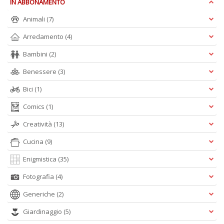
IN ABBONAMENTO
+
D
Animali
(7)
Arredamento
(4)
Bambini
(2)
Fa
Benessere
(3)
S
n
Bici
(1)
+
D
Comics
(1)
Creatività
(13)
Cucina
(9)
Enigmistica
(35)
Fotografia
(4)
A
Generiche
(2)
L
O
Giardinaggio
(5)
C