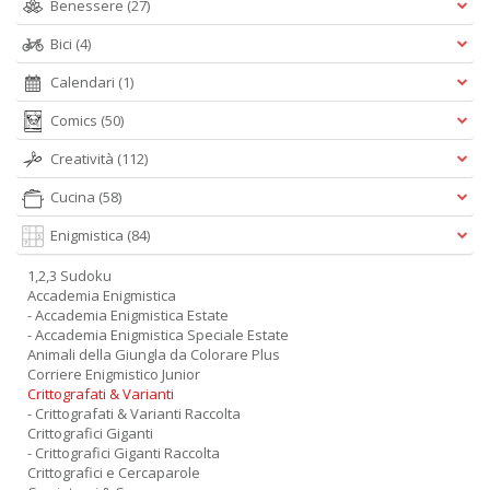
Benessere
(27)
Bici
(4)
Calendari
(1)
Comics
(50)
Creatività
(112)
Cucina
(58)
Enigmistica
(84)
1,2,3 Sudoku
Accademia Enigmistica
- Accademia Enigmistica Estate
- Accademia Enigmistica Speciale Estate
Animali della Giungla da Colorare Plus
Corriere Enigmistico Junior
Crittografati & Varianti
- Crittografati & Varianti Raccolta
Crittografici Giganti
- Crittografici Giganti Raccolta
Crittografici e Cercaparole