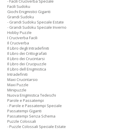
- Facili Cruciverba Speciale
Facili Sudoku
Giochi Enigmistici Giganti
Grandi Sudoku
- Grandi Sudoku Speciale Estate
- Grandi Sudoku Speciale Inverno
Hobby Puzzle
I Cruciverba Facili
Il Cruciverba
Il Libro degli Intradefiniti
Il Libro dei Crittografati
Il Libro dei Crucintarsi
Il Libro dei Crucipuzzle
Il Libro dell Enigmistica
Intradefiniti
Maxi Crucintarsio
Maxi Puzzle
Minipuzzle
Nuova Enigmistica Tedeschi
Parole e Passatempi
- Parole e Passatempi Speciale
Passatempi Giganti
Passatempi Senza Schema
Puzzle Colossali
- Puzzle Colossali Speciale Estate