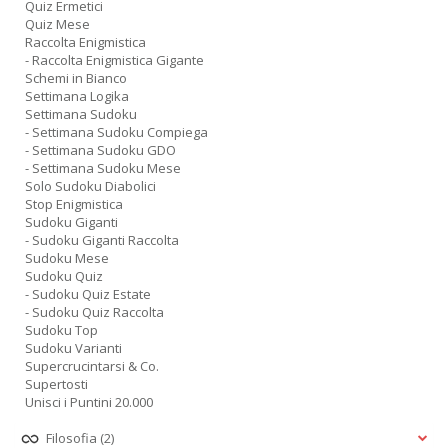
Quiz Ermetici
Quiz Mese
Raccolta Enigmistica
- Raccolta Enigmistica Gigante
Schemi in Bianco
Settimana Logika
Settimana Sudoku
- Settimana Sudoku Compiega
- Settimana Sudoku GDO
- Settimana Sudoku Mese
Solo Sudoku Diabolici
Stop Enigmistica
Sudoku Giganti
- Sudoku Giganti Raccolta
Sudoku Mese
Sudoku Quiz
- Sudoku Quiz Estate
- Sudoku Quiz Raccolta
Sudoku Top
Sudoku Varianti
Supercrucintarsi & Co.
Supertosti
Unisci i Puntini 20.000
Filosofia
(2)