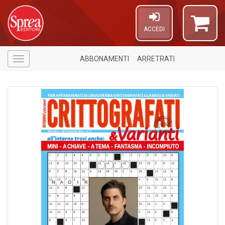
ACCEDI
ABBONAMENTI
ARRETRATI
Menù
A
di
a
a
O