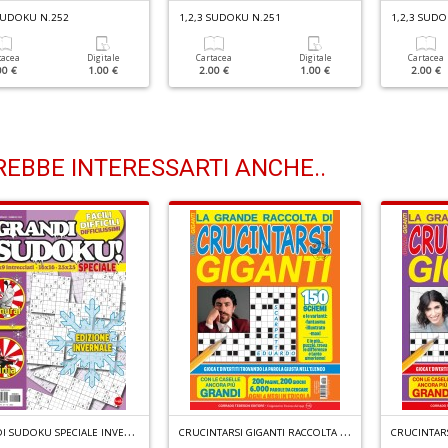
 SUDOKU N.252
1,2,3 SUDOKU N.251
1,2,3 SUDO
tacea
Digitale
Cartacea
Digitale
Cartacea
00 €
1.00 €
2.00 €
1.00 €
2.00 €
EBBE INTERESSARTI ANCHE..
G
RANDI SUDOKU SPECIALE INVERNO N.3
C
RUCINTARSI GIGANTI RACCOLTA N.5