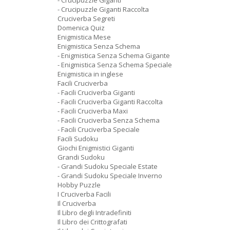
- Crucipuzzle Giganti
- Crucipuzzle Giganti Raccolta
Cruciverba Segreti
Domenica Quiz
Enigmistica Mese
Enigmistica Senza Schema
- Enigmistica Senza Schema Gigante
- Enigmistica Senza Schema Speciale
Enigmistica in inglese
Facili Cruciverba
- Facili Cruciverba Giganti
- Facili Cruciverba Giganti Raccolta
- Facili Cruciverba Maxi
- Facili Cruciverba Senza Schema
- Facili Cruciverba Speciale
Facili Sudoku
Giochi Enigmistici Giganti
Grandi Sudoku
- Grandi Sudoku Speciale Estate
- Grandi Sudoku Speciale Inverno
Hobby Puzzle
I Cruciverba Facili
Il Cruciverba
Il Libro degli Intradefiniti
Il Libro dei Crittografati