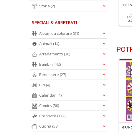
,2,3 SUDOKU N.239
Storia
(2)
1,2,3 SUDOKU N.238
1,2,3
Cartacea
Digitale
Cartacea
Digitale
Car
2.00 €
1.00 €
2.00 €
1.00 €
2.
SPECIALI & ARRETRATI
Album da colorare
(31)
Animali
(14)
POTR
Arredamento
(36)
Bambini
(42)
Benessere
(27)
Bici
(4)
Calendari
(1)
Comics
(50)
Creatività
(112)
Cucina
(58)
C
RUCINTARSI GIGANTI RACCOLTA N.4
G
RANDI SUDOKU SPECIALE INVERNO N.5