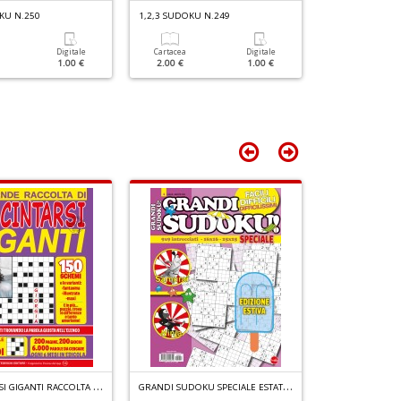
e
KU N.250
1,2,3 SUDOKU N.249
1,2,3 SUDOKU N
Fi
I
Digitale
Cartacea
Digitale
Cartacea
1.00 €
2.00 €
1.00 €
2.00 €
L
C
S
n
+
D
C
RUCINTARSI GIGANTI RACCOLTA N.2
G
RANDI SUDOKU SPECIALE ESTATE N.4