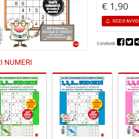
€ 1,90
RICEVI AVVI
Condividi:
I NUMERI