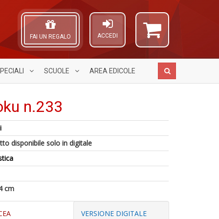
ACCEDI
FAI UN REGALO
PECIALI
SCUOLE
AREA
EDICOLE
oku n.233
i
Il
R
A
1
to disponibile solo in digitale
g
V
L
n
ri
n
O
stica
in
d
+
C
di
d
D
n
U
4 cm
m
in
c
CEA
VERSIONE DIGITALE
S