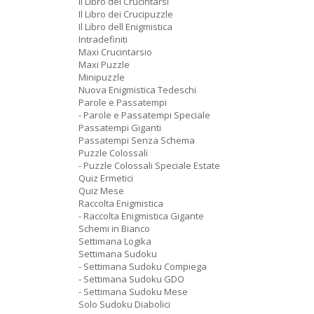
Il Libro dei Crucintarsi
Il Libro dei Crucipuzzle
Il Libro dell Enigmistica
Intradefiniti
Maxi Crucintarsio
Maxi Puzzle
Minipuzzle
Nuova Enigmistica Tedeschi
Parole e Passatempi
- Parole e Passatempi Speciale
Passatempi Giganti
Passatempi Senza Schema
Puzzle Colossali
- Puzzle Colossali Speciale Estate
Quiz Ermetici
Quiz Mese
Raccolta Enigmistica
- Raccolta Enigmistica Gigante
Schemi in Bianco
Settimana Logika
Settimana Sudoku
- Settimana Sudoku Compiega
- Settimana Sudoku GDO
- Settimana Sudoku Mese
Solo Sudoku Diabolici