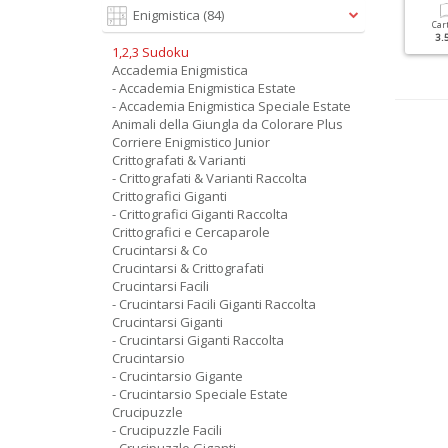
Enigmistica
(84)
Cartacea
Digitale
Cartacea
Digitale
Car
5.90 €
2.90 €
3.50 €
1.50 €
3.
1,2,3 Sudoku
Accademia Enigmistica
- Accademia Enigmistica Estate
- Accademia Enigmistica Speciale Estate
Animali della Giungla da Colorare Plus
Corriere Enigmistico Junior
Crittografati & Varianti
- Crittografati & Varianti Raccolta
Crittografici Giganti
- Crittografici Giganti Raccolta
Crittografici e Cercaparole
Crucintarsi & Co
Crucintarsi & Crittografati
Crucintarsi Facili
- Crucintarsi Facili Giganti Raccolta
Crucintarsi Giganti
- Crucintarsi Giganti Raccolta
Crucintarsio
- Crucintarsio Gigante
- Crucintarsio Speciale Estate
Crucipuzzle
- Crucipuzzle Facili