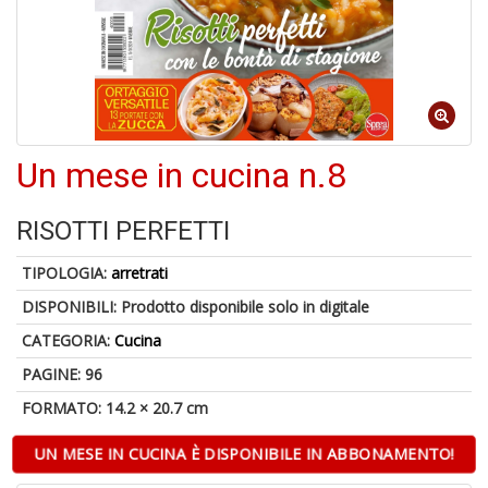
6
n
in
di
Un mese in cucina n.8
RISOTTI PERFETTI
TIPOLOGIA:
arretrati
DISPONIBILI:
Prodotto disponibile solo in digitale
A
CATEGORIA:
Cucina
a
a
PAGINE: 96
O
FORMATO: 14.2 × 20.7 cm
d
V
UN MESE IN CUCINA È DISPONIBILE IN ABBONAMENTO!