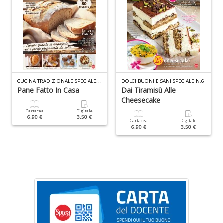
S
S
n
+
D
C
UCINA TRADIZIONALE SPECIALE N.9
DOLCI BUONI E SANI SPECIALE N.6
Pane Fatto In Casa
Dai Tiramisù Alle
Cheesecake
F
Cartacea
Digitale
6.90 €
3.50 €
C
Cartacea
Digitale
6.90 €
3.50 €
B
d
e
n
+
D