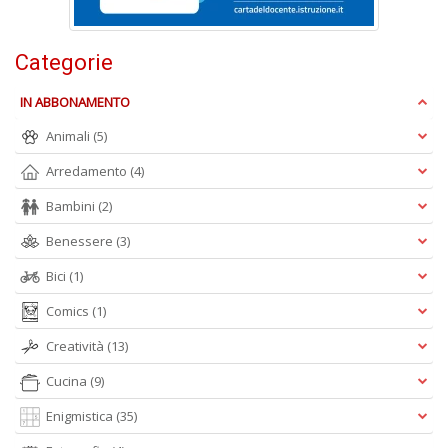
Is
di
po
Categorie
K
n
IN ABBONAMENTO
+
D
Animali
(5)
Arredamento
(4)
Bambini
(2)
Benessere
(3)
Bici
(1)
A
Comics
(1)
L
O
Creatività
(13)
C
n
Cucina
(9)
Enigmistica
(35)