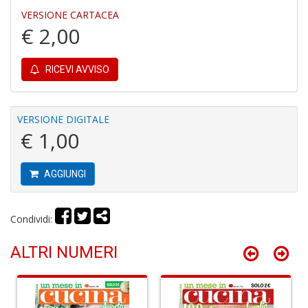
VERSIONE CARTACEA
€ 2,00
RICEVI AVVISO
I
B
V
VERSIONE DIGITALE
n
€ 1,00
+
D
AGGIUNGI
Condividi:
R
P
ALTRI NUMERI
2
G
V
R
P