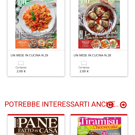
(d
n
+
D
Gl
UN MESE IN CUCINA N.29
UN MESE IN CUCINA N.28
u
d
Cartacea
Cartacea
D
2.00 €
2.00 €
H
S
n
+
D
POTREBBE INTERESSARTI ANCHE..