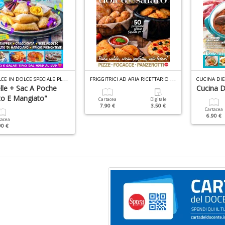
D
I DOLCE IN DOLCE SPECIALE PLUS N.1
F
RIGGITRICI AD ARIA RICETTARIO N.2
CUCINA DIE
elle + Sac A Poche
Cucina D
to E Mangiato"
Cartacea
Digitale
7.90 €
3.50 €
Cartacea
6.90 €
tacea
90 €