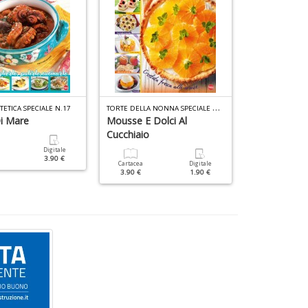
T
ORTE DELLA NONNA SPECIALE N.47
TETICA SPECIALE N.17
BIBLIOTECA VEG
i Mare
Mousse E Dolci Al
Insalate
Cucchiaio
Digitale
Cartacea
3.90 €
7.90 €
Cartacea
Digitale
3.90 €
1.90 €