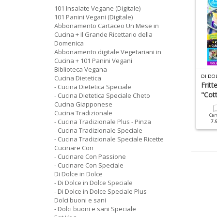
101 Insalate Vegane (Digitale)
101 Panini Vegani (Digitale)
Abbonamento Cartaceo Un Mese in
Cucina + Il Grande Ricettario della
Domenica
Abbonamento digitale Vegetariani in
Cucina + 101 Panini Vegani
Biblioteca Vegana
R
ICETTE PER FRIGGITRICI AD ARIA SPECIALE N.2
R
ICETTE PER IL MIO BIMBY DELLA NONNA N.3
Cucina Dietetica
olci Di Carnevale
Torte Autunnali
Fritt
- Cucina Dietetica Speciale
"Cot
- Cucina Dietetica Speciale Cheto
Cucina Giapponese
Cartacea
Digitale
Cartacea
Digitale
4.90 €
2.90 €
Cucina Tradizionale
6.90 €
3.50 €
Car
- Cucina Tradizionale Plus - Pinza
7.
- Cucina Tradizionale Speciale
- Cucina Tradizionale Speciale Ricette
Cucinare Con
- Cucinare Con Passione
- Cucinare Con Speciale
Di Dolce in Dolce
- Di Dolce in Dolce Speciale
- Di Dolce in Dolce Speciale Plus
Dolci buoni e sani
- Dolci buoni e sani Speciale