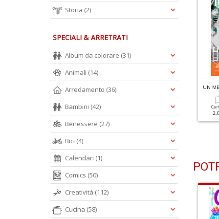
Storia
(2)
SPECIALI & ARRETRATI
Album da colorare
(31)
Animali
(14)
N MESE IN CUCINA N.15
UN MESE IN CUCINA N.14
UN ME
Arredamento
(36)
4 Idee Per Farcire Le
Tanti Piatti Per Ogni
erdure Di Stagione
Giorno
Bambini
(42)
Car
2.
Benessere
(27)
Cartacea
Digitale
Cartacea
Digitale
2.00 €
1.00 €
9.90 €
1.00 €
Bici
(4)
Calendari
(1)
POTR
Comics
(50)
Creatività
(112)
Cucina
(58)