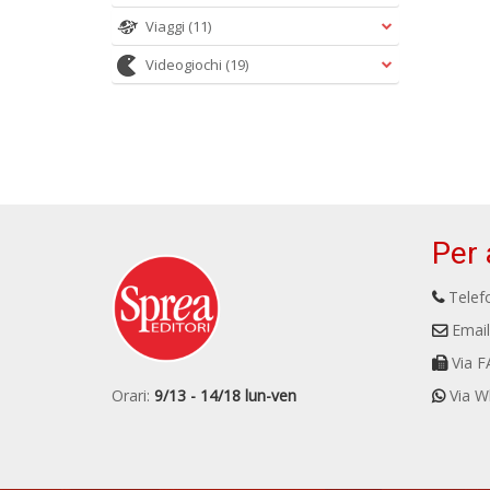
Viaggi
(11)
Videogiochi
(19)
Per 
Telefo
Email
Via F
Orari:
9/13 - 14/18 lun-ven
Via W