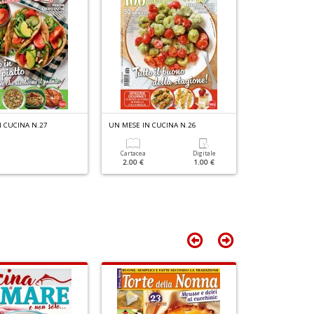
n
+
D
 CUCINA N.27
UN MESE IN CUCINA N.26
UN MESE IN CUC
Cartacea
Digitale
Cartacea
2.00 €
1.00 €
2.00 €