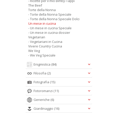
- Ricette per il mio Bimby-Tappi
The Beef
Torte della Nonna
- Torte della Nonna Speciale
- Torte della Nonna Speciale Dolci
Un mese in cucina
- Un mese in cucina Speciale
- Un mese in cucina dossier
Vegetarian
- Vegetariani in Cucina
Vivere Country Cucina
We Veg
- We Veg Speciale
Enigmistica
(84)
Filosofia
(2)
Fotografia
(15)
Fotoromanzi
(11)
Generiche
(6)
Giardinaggio
(16)