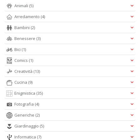
Animali
(5)
Arredamento
(4)
Bambini
(2)
C
Benessere
(3)
n
+
Bici
(1)
D
Comics
(1)
Creatività
(13)
Cucina
(9)
Enigmistica
(35)
A
Fotografia
(4)
L
Generiche
(2)
O
C
Giardinaggio
(5)
n
Informatica
(7)