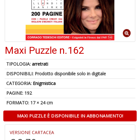
U
a
c
D
Maxi Puzzle n.162
M
in
di
TIPOLOGIA:
arretrati
DISPONIBILI:
Prodotto disponibile solo in digitale
CATEGORIA:
Enigmistica
PAGINE: 192
FORMATO: 17 × 24 cm
U
MAXI PUZZLE È DISPONIBILE IN ABBONAMENTO!
a
di
a
VERSIONE CARTACEA
a