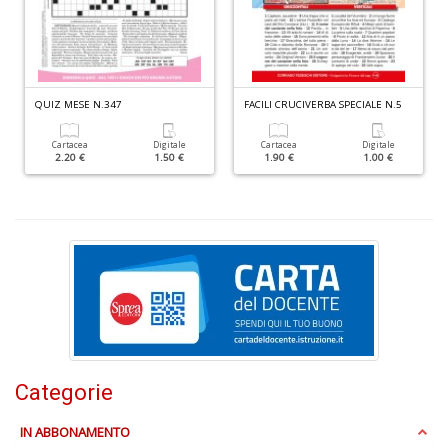
QUIZ MESE N.347
FACILI CRUCIVERBA SPECIALE N.5
P
Cartacea
Digitale
Cartacea
Digitale
v
2.20 €
1.50 €
1.90 €
1.00 €
W
V
n
+
D
S
V
Categorie
n
+
IN ABBONAMENTO
D