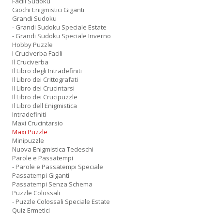
Facili Sudoku
Giochi Enigmistici Giganti
Grandi Sudoku
- Grandi Sudoku Speciale Estate
- Grandi Sudoku Speciale Inverno
Hobby Puzzle
I Cruciverba Facili
Il Cruciverba
Il Libro degli Intradefiniti
Il Libro dei Crittografati
Il Libro dei Crucintarsi
Il Libro dei Crucipuzzle
Il Libro dell Enigmistica
Intradefiniti
Maxi Crucintarsio
Maxi Puzzle
Minipuzzle
Nuova Enigmistica Tedeschi
Parole e Passatempi
- Parole e Passatempi Speciale
Passatempi Giganti
Passatempi Senza Schema
Puzzle Colossali
- Puzzle Colossali Speciale Estate
Quiz Ermetici