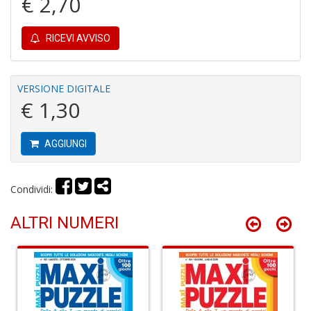
€ 2,70
Il
M
C
RICEVI AVVISO
I
VERSIONE DIGITALE
€ 1,30
AGGIUNGI
E
B
di
Condividi:
C
la
ALTRI NUMERI
S
n
+
D