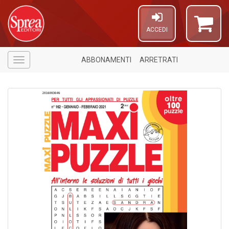
ACCEDI
ABBONAMENTI
ARRETRATI
Menù
6
n
in
di