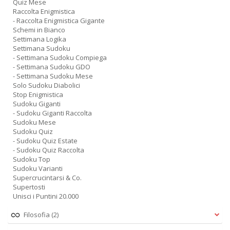
Quiz Mese
Raccolta Enigmistica
- Raccolta Enigmistica Gigante
Schemi in Bianco
Settimana Logika
Settimana Sudoku
- Settimana Sudoku Compiega
- Settimana Sudoku GDO
- Settimana Sudoku Mese
Solo Sudoku Diabolici
Stop Enigmistica
Sudoku Giganti
- Sudoku Giganti Raccolta
Sudoku Mese
Sudoku Quiz
- Sudoku Quiz Estate
- Sudoku Quiz Raccolta
Sudoku Top
Sudoku Varianti
Supercrucintarsi & Co.
Supertosti
Unisci i Puntini 20.000
Filosofia
(2)