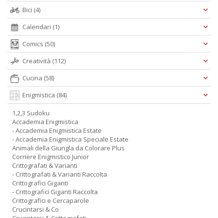
Bici
(4)
Calendari
(1)
Comics
(50)
Creatività
(112)
Cucina
(58)
Enigmistica
(84)
1,2,3 Sudoku
Accademia Enigmistica
- Accademia Enigmistica Estate
- Accademia Enigmistica Speciale Estate
Animali della Giungla da Colorare Plus
Corriere Enigmistico Junior
Crittografati & Varianti
- Crittografati & Varianti Raccolta
Crittografici Giganti
- Crittografici Giganti Raccolta
Crittografici e Cercaparole
Crucintarsi & Co