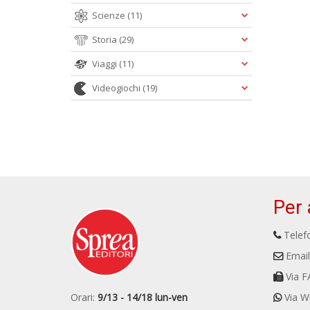
Scienze
(11)
Storia
(29)
Viaggi
(11)
Videogiochi
(19)
Per 
Telefo
Email
Via F
Orari:
9/13 - 14/18 lun-ven
Via W