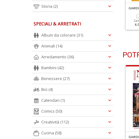
Storia
(2)
IARDINO ANTICO OLD N.39
GIARDINO ANTICO OLD N.38
GIARD
Cartacea
Cartacea
Car
SPECIALI & ARRETRATI
6.00 €
6.00 €
6.
Album da colorare
(31)
Animali
(14)
POTR
Arredamento
(36)
Bambini
(42)
Benessere
(27)
Bici
(4)
Calendari
(1)
Comics
(50)
Creatività
(112)
Cucina
(58)
L MIO ORTO PRATICO N.4
IL MIO GIARDINO SPECIALE N.6
GIARDI