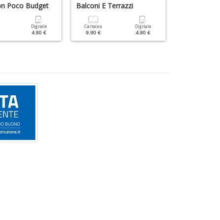
on Poco Budget
Balconi E Terrazzi
Il Verde Per
Tempo
Digitale
Cartacea
Digitale
4.90 €
9.90 €
4.90 €
Cartacea
6.90 €