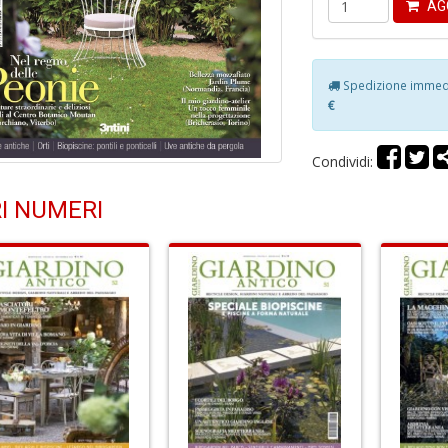
AG
Spedizione immedia
€
Condividi:
I NUMERI