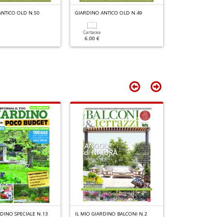
T
ANTICO OLD N.50
GIARDINO ANTICO OLD N.49
GIARDINO ANTIC
n
+
Cartacea
Cartacea
D
6.00 €
6.00 €
RDINO SPECIALE N.13
IL MIO GIARDINO BALCONI N.2
IL MIO GIARDINO