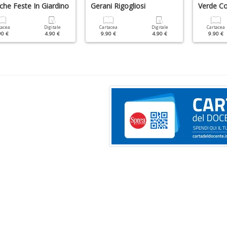
che Feste In Giardino
Gerani Rigogliosi
Verde C
tacea
Digitale
Cartacea
Digitale
Cartacea
90 €
4.90 €
9.90 €
4.90 €
9.90 €