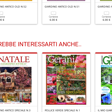
INO ANTICO OLD N.52
GIARDINO ANTICO OLD N.51
GIARDINO 
tacea
Cartacea
Cartacea
00 €
6.00 €
6.00 €
EBBE INTERESSARTI ANCHE..
NO ANTICO SPECIALE N.3
POLLICE VERDE SPECIALE N.1
IL MIO GIA