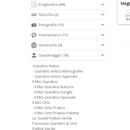
l Mio Orto Pratico 2019
Il Mio Orto 2019
Magi
Enigmistica
(84)
Filosofia
(2)
Cartacea
Digitale
Cartacea
Digitale
Car
5.90 €
2.90 €
9.90 €
4.90 €
9.
Fotografia
(15)
Fotoromanzi
(11)
Generiche
(6)
Giardinaggio
(16)
Giardino Antico
- Giardino Antico Monografie
- Giardino Antico Speciale
Il Mio Giardino
- Il Mio Giardino Balconi
- Il Mio Giardino Funghi
- Il Mio Giardino Speciale
Il Mio Orto
- Il Mio Orto Pratico
- Il Mio Orto Pratico-Paletta
Le Guide Pollice Verde
Passione Giardino & Orto
Pollice Verde