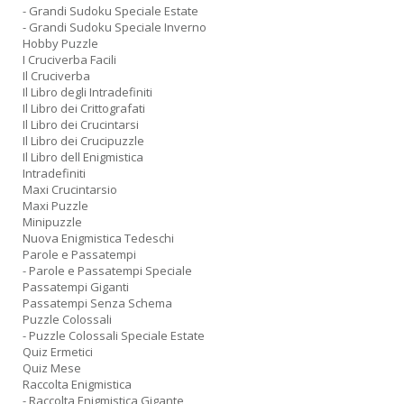
- Grandi Sudoku Speciale Estate
- Grandi Sudoku Speciale Inverno
Hobby Puzzle
I Cruciverba Facili
Il Cruciverba
Il Libro degli Intradefiniti
Il Libro dei Crittografati
Il Libro dei Crucintarsi
Il Libro dei Crucipuzzle
Il Libro dell Enigmistica
Intradefiniti
Maxi Crucintarsio
Maxi Puzzle
Minipuzzle
Nuova Enigmistica Tedeschi
Parole e Passatempi
- Parole e Passatempi Speciale
Passatempi Giganti
Passatempi Senza Schema
Puzzle Colossali
- Puzzle Colossali Speciale Estate
Quiz Ermetici
Quiz Mese
Raccolta Enigmistica
- Raccolta Enigmistica Gigante