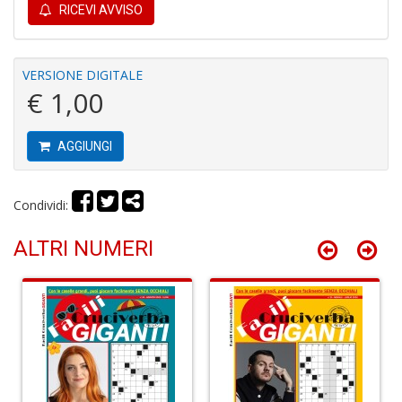
RICEVI AVVISO
C
VERSIONE DIGITALE
P
€ 1,00
P
C
n
AGGIUNGI
+
D
Condividi:
ALTRI NUMERI
B
n
+
D