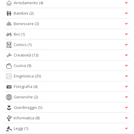
D
Arredamento
(4)
Bambini
(2)
Benessere
(3)
Bici
(1)
Comics
(1)
A
Creatività
(13)
L
O
Cucina
(9)
C
n
Enigmistica
(35)
Fotografia
(4)
Generiche
(2)
Giardinaggio
(5)
Informatica
(8)
Leggi
(1)