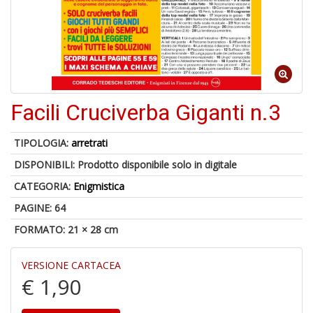
6
n
c
c
Facili Cruciverba Giganti n.3
di
in
o
TIPOLOGIA:
arretrati
DISPONIBILI:
Prodotto disponibile solo in digitale
CATEGORIA:
Enigmistica
PAGINE: 64
A
FORMATO: 21 × 28 cm
a
G
S
VERSIONE CARTACEA
€ 1,90