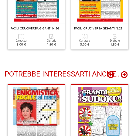
S
d
m
H
FACILI CRUCIVERBA GIGANTI N.26
FACILI CRUCIVERBA GIGANTI N.25
D
n
Cartacea
Digitale
Cartacea
Digitale
+
3.00 €
1.50 €
3.00 €
1.50 €
D
POTREBBE INTERESSARTI ANCHE..
N
c
S
n
+
D