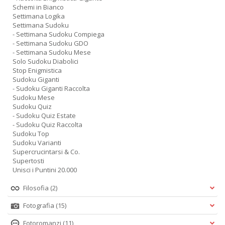
Schemi in Bianco
Settimana Logika
Settimana Sudoku
- Settimana Sudoku Compiega
- Settimana Sudoku GDO
- Settimana Sudoku Mese
Solo Sudoku Diabolici
Stop Enigmistica
Sudoku Giganti
- Sudoku Giganti Raccolta
Sudoku Mese
Sudoku Quiz
- Sudoku Quiz Estate
- Sudoku Quiz Raccolta
Sudoku Top
Sudoku Varianti
Supercrucintarsi & Co.
Supertosti
Unisci i Puntini 20.000
Filosofia
(2)
Fotografia
(15)
Fotoromanzi
(11)