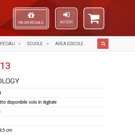
ACCEDI
FAI UN REGALO
PECIALI
SCUOLE
AREA
EDICOLE
113
OLOGY
G
R
A
6
M
+
L
i
n
H
g
O
in
n
Pr
C
to disponibile solo in digitale
di
+
Fi
n
D
i
n
+
D
8.5 cm