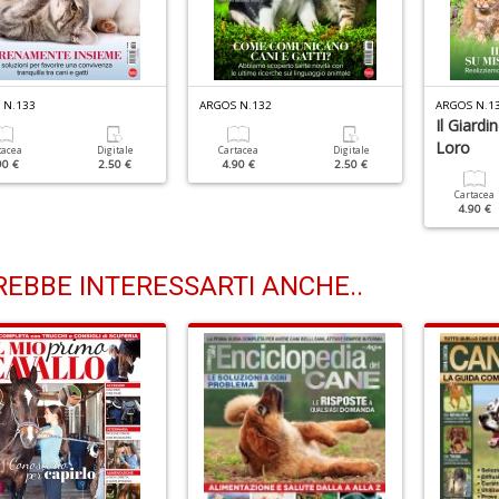
 N.133
ARGOS N.132
ARGOS N.1
Il Giardi
Loro
tacea
Digitale
Cartacea
Digitale
90 €
2.50 €
4.90 €
2.50 €
Cartacea
4.90 €
EBBE INTERESSARTI ANCHE..