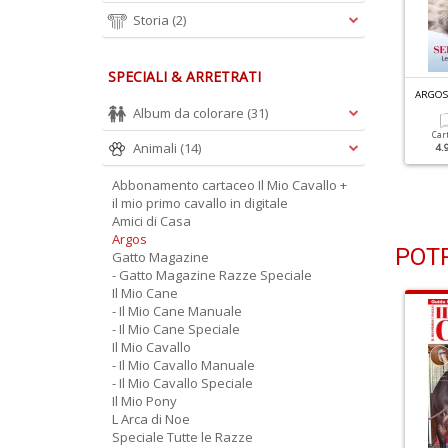
Storia
(2)
SPECIALI & ARRETRATI
RGOS N.120
ARGOS N.119
ARGOS
iventa Educatore
Hi-Tech, App E Servizi Per
Album da colorare
(31)
inofilo
I Pet
Car
Animali
(14)
4.
Cartacea
Digitale
Cartacea
Digitale
Abbonamento cartaceo Il Mio Cavallo +
4.90 €
2.50 €
4.90 €
2.50 €
il mio primo cavallo in digitale
Amici di Casa
Argos
POTR
Gatto Magazine
- Gatto Magazine Razze Speciale
Il Mio Cane
- Il Mio Cane Manuale
- Il Mio Cane Speciale
Il Mio Cavallo
- Il Mio Cavallo Manuale
- Il Mio Cavallo Speciale
Il Mio Pony
L Arca di Noe
Speciale Tutte le Razze