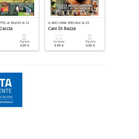
UTTE LE RAZZE N.15
IL MIO CANE SPECIALE N.23
IL MIO CANE MA
Caccia
Cani Di Razza
Linguaggio 
Digitale
Cartacea
Digitale
Cartacea
4.90 €
9.90 €
4.90 €
9.90 €