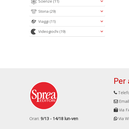
Scienze
(11)
Storia
(29)
Viaggi
(11)
Videogiochi
(19)
Per 
Telefo
Email
Via F
Orari:
9/13 - 14/18 lun-ven
Via W