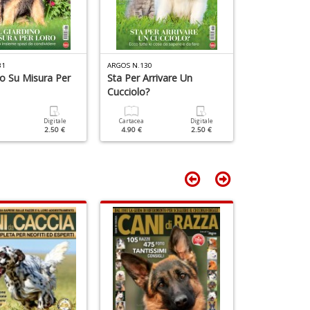
D
31
ARGOS N.130
ARGOS N.129
no Su Misura Per
Sta Per Arrivare Un
La Giornata 
Cucciolo?
Loro
Digitale
Cartacea
Digitale
Cartacea
2.50 €
4.90 €
2.50 €
4.90 €