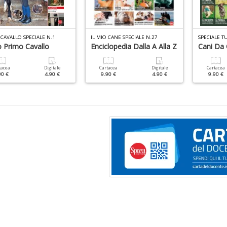
 CAVALLO SPECIALE N.1
IL MIO CANE SPECIALE N.27
SPECIALE T
o Primo Cavallo
Enciclopedia Dalla A Alla Z
Cani Da 
tacea
Digitale
Cartacea
Digitale
Cartacea
90 €
4.90 €
9.90 €
4.90 €
9.90 €