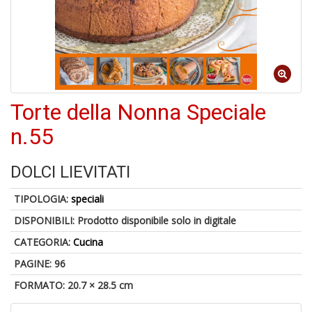
Torte della Nonna Speciale
1
f
n.55
+
A
d
DOLCI LIEVITATI
c
2
TIPOLOGIA:
speciali
+
M
DISPONIBILI:
Prodotto disponibile solo in digitale
d
CATEGORIA:
Cucina
re
2
PAGINE: 96
FORMATO: 20.7 × 28.5 cm