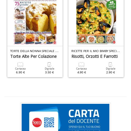
+
D
O
M
T
ORTE DELLA NONNA SPECIALE N.50
R
ICETTE PER IL MIO BIMBY SPECIALE N.12
2
Torte Alte Per Colazione
Risotti, Orzotti E Farrotti
Il
M
Cartacea
Digitale
Cartacea
Digitale
C
6.90 €
3.50 €
4.90 €
2.90 €
I
M
n
+
D
P