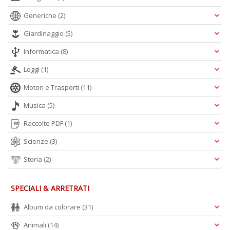
L
s
Generiche
(2)
N
R
Giardinaggio
(5)
G
n
Informatica
(8)
+
Leggi
(1)
D
Motori e Trasporti
(11)
Musica
(5)
Raccolte PDF
(1)
B
n
Scienze
(3)
ap
q
Storia
(2)
si
Il
M
SPECIALI & ARRETRATI
C
I
Album da colorare
(31)
n
Animali
(14)
+