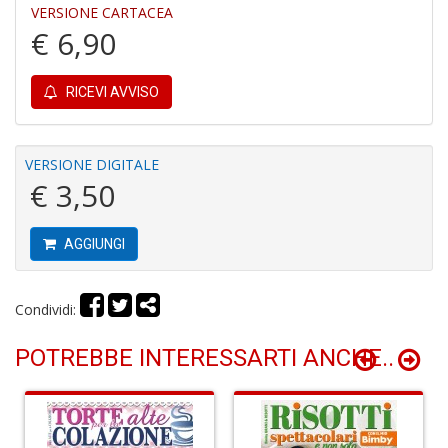
VERSIONE CARTACEA
€ 6,90
6
RICEVI AVVISO
f
+
di
in
VERSIONE DIGITALE
r
€ 3,50
AGGIUNGI
Condividi:
In
POTREBBE INTERESSARTI ANCHE..
M
di
F
M
n