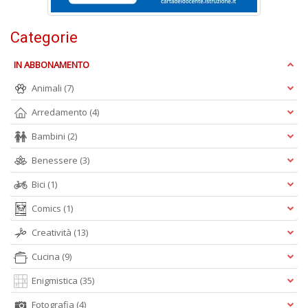
y
E
P
Categorie
n
+
IN ABBONAMENTO
D
Animali
(7)
Arredamento
(4)
Bambini
(2)
Benessere
(3)
Bici
(1)
Pr
U
Comics
(1)
n
+
Creatività
(13)
D
Cucina
(9)
Enigmistica
(35)
Fotografia
(4)