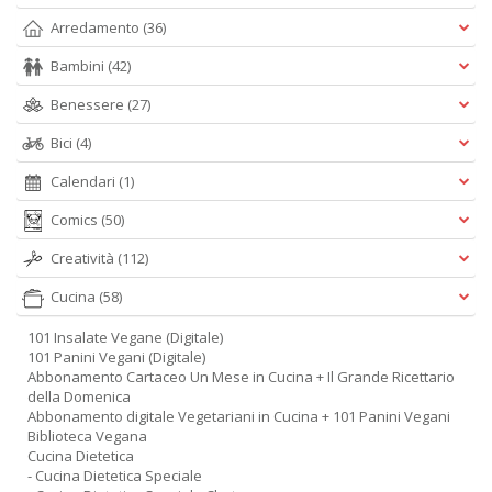
D
Arredamento
(36)
Bambini
(42)
Benessere
(27)
Bici
(4)
Calendari
(1)
A
L
Comics
(50)
O
C
Creatività
(112)
n
Cucina
(58)
101 Insalate Vegane (Digitale)
101 Panini Vegani (Digitale)
Abbonamento Cartaceo Un Mese in Cucina + Il Grande Ricettario
della Domenica
Abbonamento digitale Vegetariani in Cucina + 101 Panini Vegani
Biblioteca Vegana
Cucina Dietetica
- Cucina Dietetica Speciale