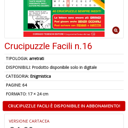
1
f
Crucipuzzle Facili n.16
TIPOLOGIA:
arretrati
DISPONIBILI:
Prodotto disponibile solo in digitale
6
f
CATEGORIA:
Enigmistica
+
PAGINE: 64
di
in
FORMATO: 17 × 24 cm
r
CRUCIPUZZLE FACILI È DISPONIBILE IN ABBONAMENTO!
VERSIONE CARTACEA