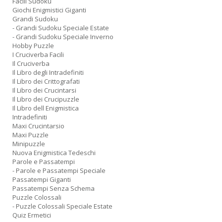
Facili Sudoku
Giochi Enigmistici Giganti
Grandi Sudoku
- Grandi Sudoku Speciale Estate
- Grandi Sudoku Speciale Inverno
Hobby Puzzle
I Cruciverba Facili
Il Cruciverba
Il Libro degli Intradefiniti
Il Libro dei Crittografati
Il Libro dei Crucintarsi
Il Libro dei Crucipuzzle
Il Libro dell Enigmistica
Intradefiniti
Maxi Crucintarsio
Maxi Puzzle
Minipuzzle
Nuova Enigmistica Tedeschi
Parole e Passatempi
- Parole e Passatempi Speciale
Passatempi Giganti
Passatempi Senza Schema
Puzzle Colossali
- Puzzle Colossali Speciale Estate
Quiz Ermetici