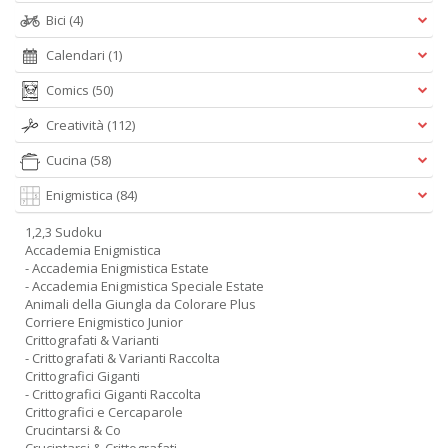
Bici
(4)
Calendari
(1)
Comics
(50)
Creatività
(112)
Cucina
(58)
Enigmistica
(84)
1,2,3 Sudoku
Accademia Enigmistica
- Accademia Enigmistica Estate
- Accademia Enigmistica Speciale Estate
Animali della Giungla da Colorare Plus
Corriere Enigmistico Junior
Crittografati & Varianti
- Crittografati & Varianti Raccolta
Crittografici Giganti
- Crittografici Giganti Raccolta
Crittografici e Cercaparole
Crucintarsi & Co