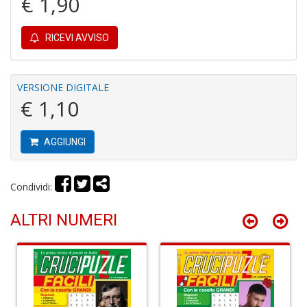
€ 1,90
C
RICEVI AVVISO
P
M
a
VERSIONE DIGITALE
P
€ 1,10
C
S
n
+
AGGIUNGI
D
Condividi:
ALTRI NUMERI
U
M
di
F
Ar
n