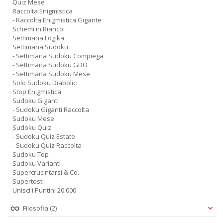
Quiz Mese
Raccolta Enigmistica
- Raccolta Enigmistica Gigante
Schemi in Bianco
Settimana Logika
Settimana Sudoku
- Settimana Sudoku Compiega
- Settimana Sudoku GDO
- Settimana Sudoku Mese
Solo Sudoku Diabolici
Stop Enigmistica
Sudoku Giganti
- Sudoku Giganti Raccolta
Sudoku Mese
Sudoku Quiz
- Sudoku Quiz Estate
- Sudoku Quiz Raccolta
Sudoku Top
Sudoku Varianti
Supercrucintarsi & Co.
Supertosti
Unisci i Puntini 20.000
Filosofia
(2)