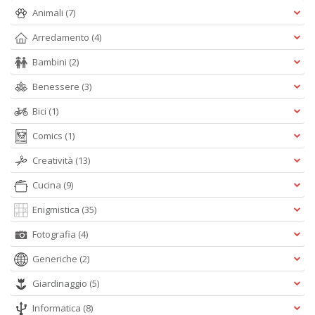
Animali
(7)
Arredamento
(4)
M
Bambini
(2)
P
n
Benessere
(3)
+
D
Bici
(1)
Comics
(1)
Creatività
(13)
Cucina
(9)
Enigmistica
(35)
A
Fotografia
(4)
L
O
Generiche
(2)
C
n
Giardinaggio
(5)
Informatica
(8)