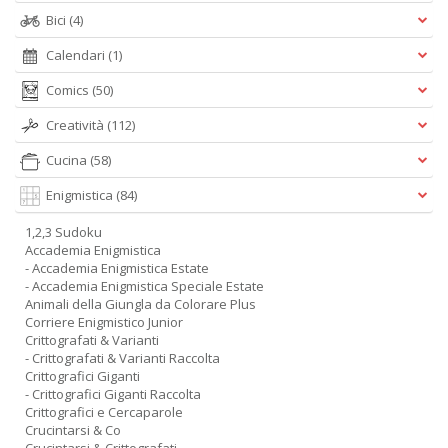
Bici
(4)
Calendari
(1)
Comics
(50)
Creatività
(112)
Cucina
(58)
Enigmistica
(84)
1,2,3 Sudoku
Accademia Enigmistica
- Accademia Enigmistica Estate
- Accademia Enigmistica Speciale Estate
Animali della Giungla da Colorare Plus
Corriere Enigmistico Junior
Crittografati & Varianti
- Crittografati & Varianti Raccolta
Crittografici Giganti
- Crittografici Giganti Raccolta
Crittografici e Cercaparole
Crucintarsi & Co