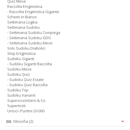
Quiz Mese
Raccolta Enigmistica
- Raccolta Enigmistica Gigante
Schemi in Bianco
Settimana Logika
Settimana Sudoku
- Settimana Sudoku Compiega
- Settimana Sudoku GDO
- Settimana Sudoku Mese
Solo Sudoku Diabolici
Stop Enigmistica
Sudoku Giganti
- Sudoku Giganti Raccolta
Sudoku Mese
Sudoku Quiz
- Sudoku Quiz Estate
- Sudoku Quiz Raccolta
Sudoku Top
Sudoku Varianti
Supercrucintarsi & Co.
Supertosti
Unisci i Puntini 20.000
Filosofia
(2)