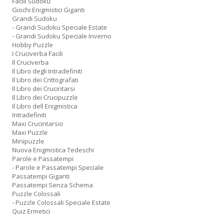
Facili Sudoku
Giochi Enigmistici Giganti
Grandi Sudoku
- Grandi Sudoku Speciale Estate
- Grandi Sudoku Speciale Inverno
Hobby Puzzle
I Cruciverba Facili
Il Cruciverba
Il Libro degli Intradefiniti
Il Libro dei Crittografati
Il Libro dei Crucintarsi
Il Libro dei Crucipuzzle
Il Libro dell Enigmistica
Intradefiniti
Maxi Crucintarsio
Maxi Puzzle
Minipuzzle
Nuova Enigmistica Tedeschi
Parole e Passatempi
- Parole e Passatempi Speciale
Passatempi Giganti
Passatempi Senza Schema
Puzzle Colossali
- Puzzle Colossali Speciale Estate
Quiz Ermetici