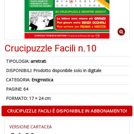
6
n
in
di
Crucipuzzle Facili n.10
TIPOLOGIA:
arretrati
DISPONIBILI:
Prodotto disponibile solo in digitale
4
CATEGORIA:
Enigmistica
n
PAGINE: 64
c
c
FORMATO: 17 × 24 cm
di
in
CRUCIPUZZLE FACILI È DISPONIBILE IN ABBONAMENTO!
o
VERSIONE CARTACEA