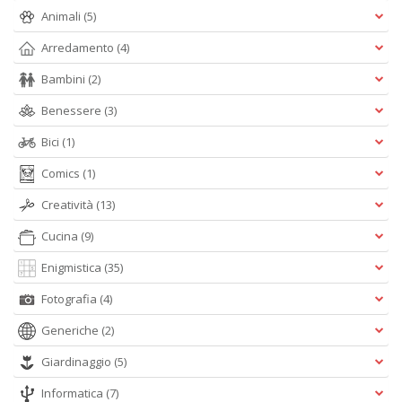
Animali
(5)
Arredamento
(4)
c
Bambini
(2)
C
n
Benessere
(3)
+
D
Bici
(1)
Comics
(1)
Creatività
(13)
Cucina
(9)
Enigmistica
(35)
A
Fotografia
(4)
L
O
Generiche
(2)
C
n
Giardinaggio
(5)
Informatica
(7)