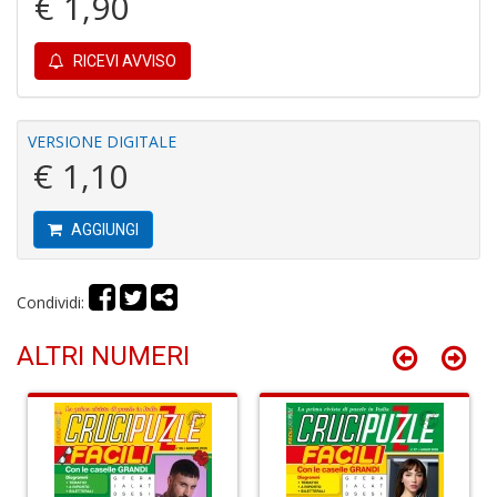
€ 1,90
RICEVI AVVISO
A
C
VERSIONE DIGITALE
2
€ 1,10
A
C
n
+
AGGIUNGI
D
Condividi:
ALTRI NUMERI
A
C
n
+
D