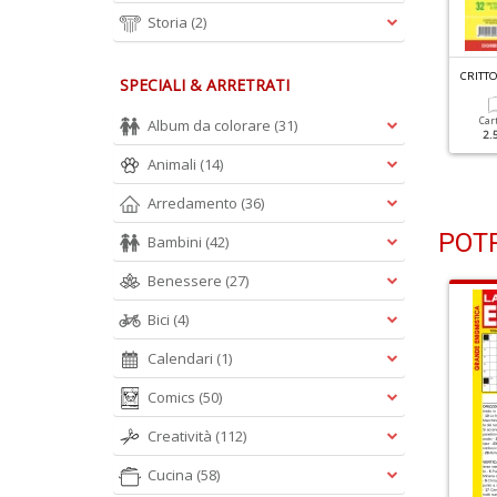
Storia
(2)
C
RITTOGRAFICI E CERCAPAROLE N.27
C
RITTOGRAFICI E CERCAPAROLE N.25
SPECIALI & ARRETRATI
Cartacea
Digitale
Cartacea
Digitale
Car
Album da colorare
(31)
2.50 €
1.10 €
2.50 €
1.10 €
2.
Animali
(14)
Arredamento
(36)
POTR
Bambini
(42)
Benessere
(27)
Bici
(4)
Calendari
(1)
Comics
(50)
Creatività
(112)
Cucina
(58)