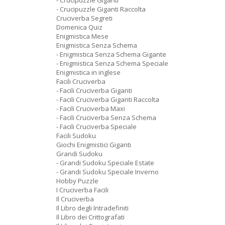
- Crucipuzzle Giganti
- Crucipuzzle Giganti Raccolta
Cruciverba Segreti
Domenica Quiz
Enigmistica Mese
Enigmistica Senza Schema
- Enigmistica Senza Schema Gigante
- Enigmistica Senza Schema Speciale
Enigmistica in inglese
Facili Cruciverba
- Facili Cruciverba Giganti
- Facili Cruciverba Giganti Raccolta
- Facili Cruciverba Maxi
- Facili Cruciverba Senza Schema
- Facili Cruciverba Speciale
Facili Sudoku
Giochi Enigmistici Giganti
Grandi Sudoku
- Grandi Sudoku Speciale Estate
- Grandi Sudoku Speciale Inverno
Hobby Puzzle
I Cruciverba Facili
Il Cruciverba
Il Libro degli Intradefiniti
Il Libro dei Crittografati