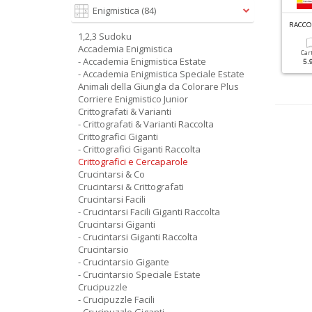
Enigmistica
(84)
G
RANDI SUDOKU SPECIALE ESTATE N.1
CRUCIPUZZLE GIGANTI N.42
1,2,3 Sudoku
Accademia Enigmistica
Cartacea
Digitale
Cartacea
Digitale
Car
- Accademia Enigmistica Estate
3.50 €
1.90 €
2.50 €
1.50 €
5.
- Accademia Enigmistica Speciale Estate
Animali della Giungla da Colorare Plus
Corriere Enigmistico Junior
Crittografati & Varianti
- Crittografati & Varianti Raccolta
Crittografici Giganti
- Crittografici Giganti Raccolta
Crittografici e Cercaparole
Crucintarsi & Co
Crucintarsi & Crittografati
Crucintarsi Facili
- Crucintarsi Facili Giganti Raccolta
Crucintarsi Giganti
- Crucintarsi Giganti Raccolta
Crucintarsio
- Crucintarsio Gigante
- Crucintarsio Speciale Estate
Crucipuzzle
- Crucipuzzle Facili