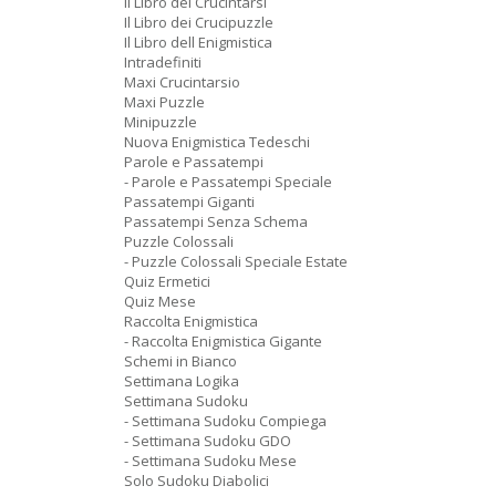
Il Libro dei Crucintarsi
Il Libro dei Crucipuzzle
Il Libro dell Enigmistica
Intradefiniti
Maxi Crucintarsio
Maxi Puzzle
Minipuzzle
Nuova Enigmistica Tedeschi
Parole e Passatempi
- Parole e Passatempi Speciale
Passatempi Giganti
Passatempi Senza Schema
Puzzle Colossali
- Puzzle Colossali Speciale Estate
Quiz Ermetici
Quiz Mese
Raccolta Enigmistica
- Raccolta Enigmistica Gigante
Schemi in Bianco
Settimana Logika
Settimana Sudoku
- Settimana Sudoku Compiega
- Settimana Sudoku GDO
- Settimana Sudoku Mese
Solo Sudoku Diabolici