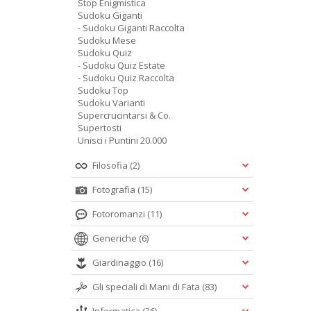
Stop Enigmistica
Sudoku Giganti
- Sudoku Giganti Raccolta
Sudoku Mese
Sudoku Quiz
- Sudoku Quiz Estate
- Sudoku Quiz Raccolta
Sudoku Top
Sudoku Varianti
Supercrucintarsi & Co.
Supertosti
Unisci i Puntini 20.000
Filosofia
(2)
Fotografia
(15)
Fotoromanzi
(11)
Generiche
(6)
Giardinaggio
(16)
Gli speciali di Mani di Fata
(83)