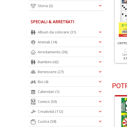
Storia
(2)
SPECIALI & ARRETRATI
Album da colorare
(31)
Animali
(14)
C
RITTOGRAFICI E CERCAPAROLE N.26
C
RITTOGRAFICI E CERCAPAROLE N.25
Arredamento
(36)
Cartacea
Digitale
Cartacea
Digitale
Car
2.50 €
1.10 €
2.50 €
1.10 €
2.
Bambini
(42)
Benessere
(27)
Bici
(4)
POTR
Calendari
(1)
Comics
(50)
Creatività
(112)
Cucina
(58)