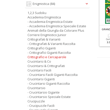
Enigmistica
(84)
1,2,3 Sudoku
Accademia Enigmistica
- Accademia Enigmistica Estate
- Accademia Enigmistica Speciale Estate
G
RANDI SUDOKU SPECIALE INVERNO N.6
FACILI CRUCIVERBA SPECIALE N.1
Animali della Giungla da Colorare Plus
Corriere Enigmistico Junior
Crittografati & Varianti
Cartacea
Digitale
Cartacea
Digitale
Car
3.50 €
1.50 €
1.80 €
1.00 €
3.
- Crittografati & Varianti Raccolta
Crittografici Giganti
- Crittografici Giganti Raccolta
Crittografici e Cercaparole
Crucintarsi & Co
Crucintarsi & Crittografati
Crucintarsi Facili
- Crucintarsi Facili Giganti Raccolta
Crucintarsi Giganti
- Crucintarsi Giganti Raccolta
Crucintarsio
- Crucintarsio Gigante
- Crucintarsio Speciale Estate
Crucipuzzle
- Crucipuzzle Facili