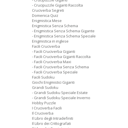
- Crucipuzzle Giganti
- Crucipuzzle Giganti Raccolta
Cruciverba Segreti
Domenica Quiz
Enigmistica Mese
Enigmistica Senza Schema
- Enigmistica Senza Schema Gigante
- Enigmistica Senza Schema Speciale
Enigmistica in inglese
Facili Cruciverba
- Facili Cruciverba Giganti
- Facili Cruciverba Giganti Raccolta
- Facili Cruciverba Maxi
- Facili Cruciverba Senza Schema
- Facili Cruciverba Speciale
Facili Sudoku
Giochi Enigmistici Giganti
Grandi Sudoku
- Grandi Sudoku Speciale Estate
- Grandi Sudoku Speciale Inverno
Hobby Puzzle
I Cruciverba Facili
Il Cruciverba
Il Libro degli Intradefiniti
Il Libro dei Crittografati