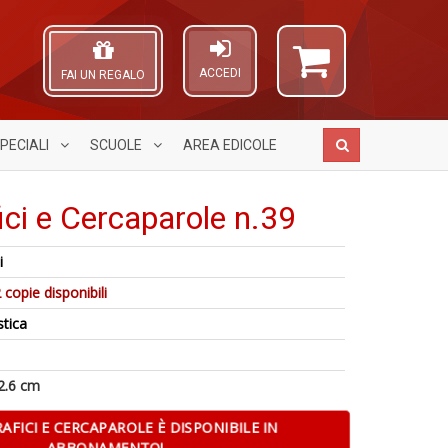
ACCEDI
FAI UN REGALO
PECIALI
SCUOLE
AREA
EDICOLE
ici e Cercaparole n.39
i
G
R
A
6
M
 copie disponibili
+
L
n
H
g
O
stica
in
n
Pr
C
di
+
Fi
n
D
n
2.6 cm
+
D
AFICI E CERCAPAROLE È DISPONIBILE IN
ABBONAMENTO!