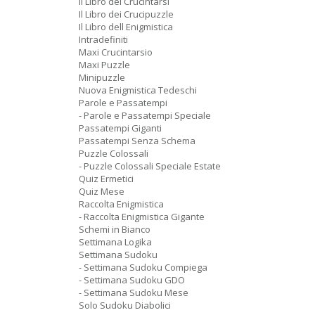
Il Libro dei Crucintarsi
Il Libro dei Crucipuzzle
Il Libro dell Enigmistica
Intradefiniti
Maxi Crucintarsio
Maxi Puzzle
Minipuzzle
Nuova Enigmistica Tedeschi
Parole e Passatempi
- Parole e Passatempi Speciale
Passatempi Giganti
Passatempi Senza Schema
Puzzle Colossali
- Puzzle Colossali Speciale Estate
Quiz Ermetici
Quiz Mese
Raccolta Enigmistica
- Raccolta Enigmistica Gigante
Schemi in Bianco
Settimana Logika
Settimana Sudoku
- Settimana Sudoku Compiega
- Settimana Sudoku GDO
- Settimana Sudoku Mese
Solo Sudoku Diabolici