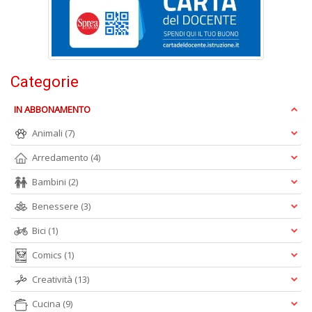
V
lo
Y
n
+
D
Categorie
IN ABBONAMENTO
Animali
(7)
S
Arredamento
(4)
S
n
Bambini
(2)
+
D
Benessere
(3)
Bici
(1)
Comics
(1)
Creatività
(13)
Cucina
(9)