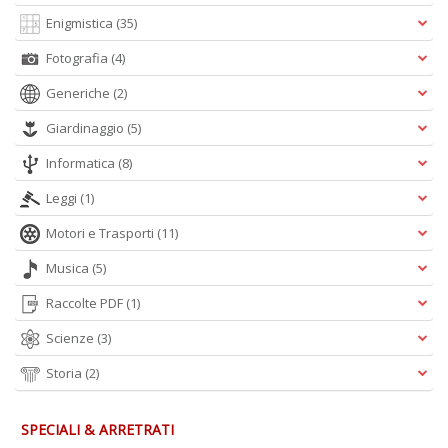
A
Enigmistica
(35)
L
O
Fotografia
(4)
C
n
Generiche
(2)
Giardinaggio
(5)
Informatica
(8)
Leggi
(1)
Motori e Trasporti
(11)
Musica
(5)
Raccolte PDF
(1)
Scienze
(3)
Storia
(2)
SPECIALI & ARRETRATI