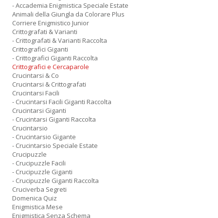
- Accademia Enigmistica Speciale Estate
Animali della Giungla da Colorare Plus
Corriere Enigmistico Junior
Crittografati & Varianti
- Crittografati & Varianti Raccolta
Crittografici Giganti
- Crittografici Giganti Raccolta
Crittografici e Cercaparole
Crucintarsi & Co
Crucintarsi & Crittografati
Crucintarsi Facili
- Crucintarsi Facili Giganti Raccolta
Crucintarsi Giganti
- Crucintarsi Giganti Raccolta
Crucintarsio
- Crucintarsio Gigante
- Crucintarsio Speciale Estate
Crucipuzzle
- Crucipuzzle Facili
- Crucipuzzle Giganti
- Crucipuzzle Giganti Raccolta
Cruciverba Segreti
Domenica Quiz
Enigmistica Mese
Enigmistica Senza Schema