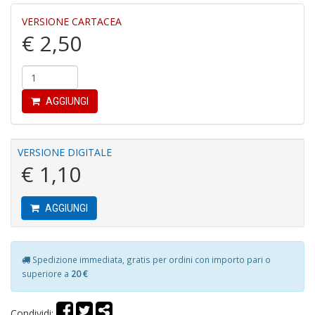
r
VERSIONE CARTACEA
€ 2,50
AGGIUNGI
R
di
c
VERSIONE DIGITALE
V
€ 1,10
C
C
n
AGGIUNGI
+
D
Spedizione immediata, gratis per ordini con importo pari o
superiore a
20 €
C
Condividi: