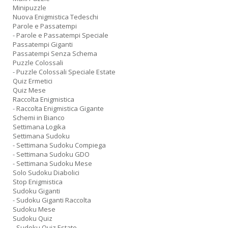
Minipuzzle
Nuova Enigmistica Tedeschi
Parole e Passatempi
- Parole e Passatempi Speciale
Passatempi Giganti
Passatempi Senza Schema
Puzzle Colossali
- Puzzle Colossali Speciale Estate
Quiz Ermetici
Quiz Mese
Raccolta Enigmistica
- Raccolta Enigmistica Gigante
Schemi in Bianco
Settimana Logika
Settimana Sudoku
- Settimana Sudoku Compiega
- Settimana Sudoku GDO
- Settimana Sudoku Mese
Solo Sudoku Diabolici
Stop Enigmistica
Sudoku Giganti
- Sudoku Giganti Raccolta
Sudoku Mese
Sudoku Quiz
- Sudoku Quiz Estate