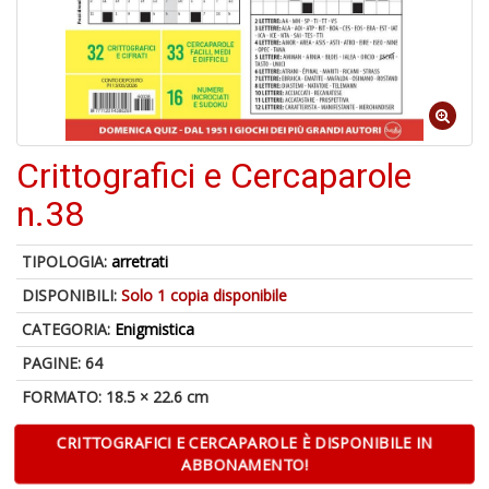
di
6
Crittografici e Cercaparole
n
in
n.38
di
TIPOLOGIA:
arretrati
DISPONIBILI:
Solo 1 copia disponibile
CATEGORIA:
Enigmistica
PAGINE: 64
6
FORMATO: 18.5 × 22.6 cm
f
+
CRITTOGRAFICI E CERCAPAROLE È DISPONIBILE IN
di
ABBONAMENTO!
in