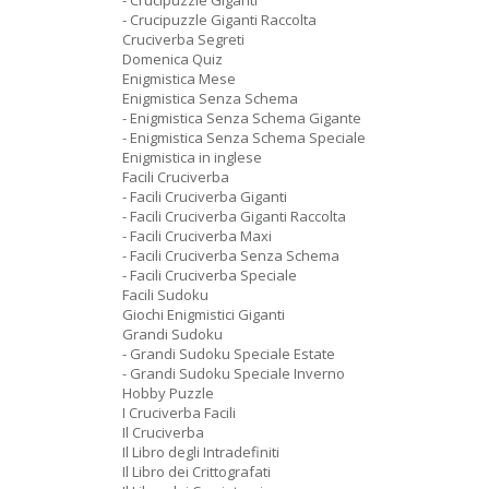
- Crucipuzzle Giganti
- Crucipuzzle Giganti Raccolta
Cruciverba Segreti
Domenica Quiz
Enigmistica Mese
Enigmistica Senza Schema
- Enigmistica Senza Schema Gigante
- Enigmistica Senza Schema Speciale
Enigmistica in inglese
Facili Cruciverba
- Facili Cruciverba Giganti
- Facili Cruciverba Giganti Raccolta
- Facili Cruciverba Maxi
- Facili Cruciverba Senza Schema
- Facili Cruciverba Speciale
Facili Sudoku
Giochi Enigmistici Giganti
Grandi Sudoku
- Grandi Sudoku Speciale Estate
- Grandi Sudoku Speciale Inverno
Hobby Puzzle
I Cruciverba Facili
Il Cruciverba
Il Libro degli Intradefiniti
Il Libro dei Crittografati