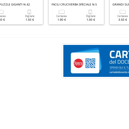
PUZZLE GIGANTI N.42
FACILI CRUCIVERBA SPECIALE N.5
tacea
Digitale
Cartacea
Digitale
Cartacea
50 €
1.50 €
1.90 €
1.00 €
3.50 €