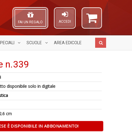
ACCEDI
FAI UN REGALO
PECIALI
SCUOLE
AREA
EDICOLE
e n.339
i
D
P
A
Q
6
to disponibile solo in digitale
M
L
n
n
B
O
stica
+
in
M
C
D
di
n
n
+
2.6 cm
D
ESE È DISPONIBILE IN ABBONAMENTO!