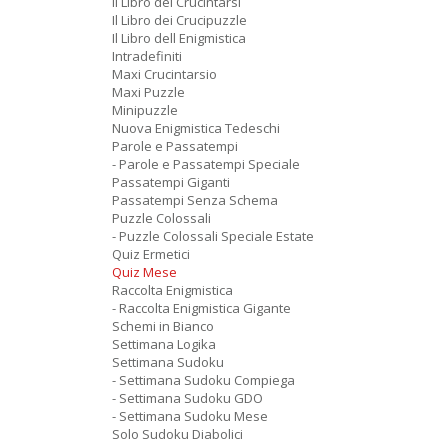
Il Libro dei Crucintarsi
Il Libro dei Crucipuzzle
Il Libro dell Enigmistica
Intradefiniti
Maxi Crucintarsio
Maxi Puzzle
Minipuzzle
Nuova Enigmistica Tedeschi
Parole e Passatempi
- Parole e Passatempi Speciale
Passatempi Giganti
Passatempi Senza Schema
Puzzle Colossali
- Puzzle Colossali Speciale Estate
Quiz Ermetici
Quiz Mese
Raccolta Enigmistica
- Raccolta Enigmistica Gigante
Schemi in Bianco
Settimana Logika
Settimana Sudoku
- Settimana Sudoku Compiega
- Settimana Sudoku GDO
- Settimana Sudoku Mese
Solo Sudoku Diabolici