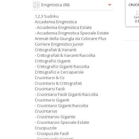
C
RITTOGRAFICI GIGANTI RACCOLTA N.2
Enigmistica
(84)
ACILI CRUCIVERBA SPECIALE N.3
CRUCI
1,2,3 Sudoku
Cartacea
Digitale
Cartacea
Digitale
Car
Accademia Enigmistica
1.90 €
1.00 €
5.90 €
2.90 €
2.
- Accademia Enigmistica Estate
- Accademia Enigmistica Speciale Estate
Animali della Giungla da Colorare Plus
Corriere Enigmistico Junior
Crittografati & Varianti
- Crittografati & Varianti Raccolta
Crittografici Giganti
- Crittografici Giganti Raccolta
Crittografici e Cercaparole
Crucintarsi & Co
Crucintarsi & Crittografati
Crucintarsi Facili
- Crucintarsi Facili Giganti Raccolta
Crucintarsi Giganti
- Crucintarsi Giganti Raccolta
Crucintarsio
- Crucintarsio Gigante
- Crucintarsio Speciale Estate
Crucipuzzle
- Crucipuzzle Facili