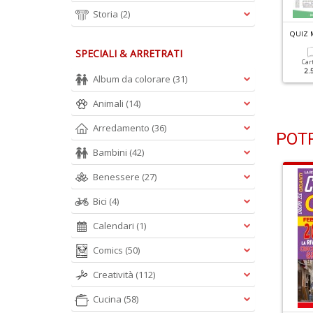
Storia
(2)
UIZ MESE N.355
QUIZ MESE N.354
QUIZ 
SPECIALI & ARRETRATI
Cartacea
Digitale
Cartacea
Digitale
Car
2.20 €
1.50 €
2.20 €
1.50 €
2.
Album da colorare
(31)
Animali
(14)
Arredamento
(36)
POTR
Bambini
(42)
Benessere
(27)
Bici
(4)
Calendari
(1)
Comics
(50)
Creatività
(112)
Cucina
(58)