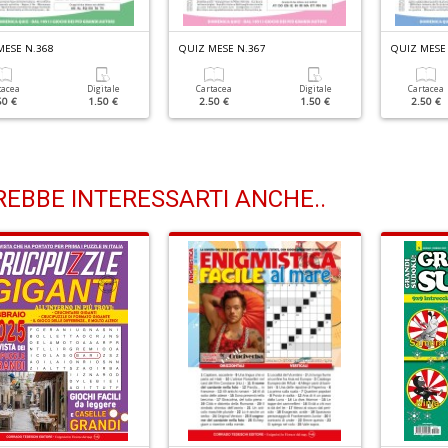
MESE N.368
QUIZ MESE N.367
QUIZ MESE
tacea
Digitale
Cartacea
Digitale
Cartacea
50 €
1.50 €
2.50 €
1.50 €
2.50 €
EBBE INTERESSARTI ANCHE..