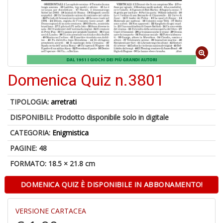
6
n
in
di
Domenica Quiz n.3801
TIPOLOGIA:
arretrati
DISPONIBILI:
Prodotto disponibile solo in digitale
CATEGORIA:
Enigmistica
PAGINE: 48
A
a
FORMATO: 18.5 × 21.8 cm
a
O
DOMENICA QUIZ È DISPONIBILE IN ABBONAMENTO!
d
V
VERSIONE CARTACEA