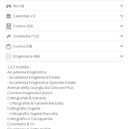
Bici
(4)
Calendari
(1)
Comics
(50)
Creatività
(112)
Cucina
(58)
Enigmistica
(84)
1,2,3 Sudoku
Accademia Enigmistica
- Accademia Enigmistica Estate
- Accademia Enigmistica Speciale Estate
Animali della Giungla da Colorare Plus
Corriere Enigmistico Junior
Crittografati & Varianti
- Crittografati & Varianti Raccolta
Crittografici Giganti
- Crittografici Giganti Raccolta
Crittografici e Cercaparole
Crucintarsi & Co