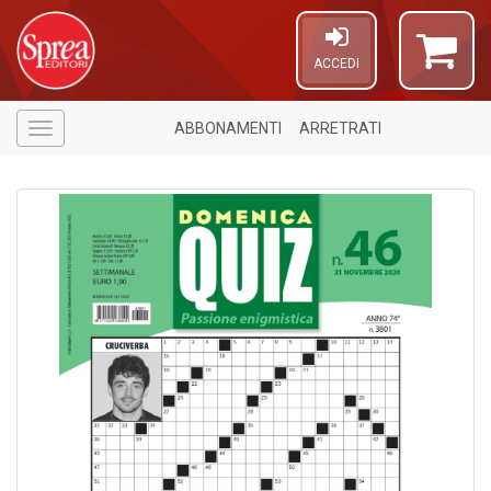
ACCEDI
ABBONAMENTI
ARRETRATI
Menù
U
a
c
C
S