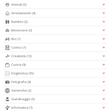
Is
Animali
(5)
di
Arredamento
(4)
po
K
Bambini
(2)
n
+
Benessere
(3)
D
Bici
(1)
Comics
(1)
Creatività
(13)
Cucina
(9)
A
Enigmistica
(35)
L
Fotografia
(4)
O
C
Generiche
(2)
n
Giardinaggio
(5)
Informatica
(7)