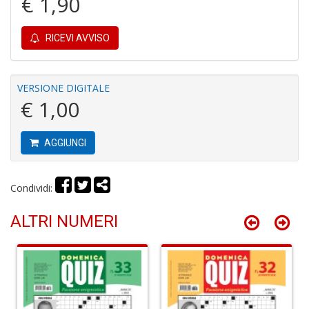
€ 1,90
RICEVI AVVISO
I
VERSIONE DIGITALE
B
€ 1,00
V
n
+
AGGIUNGI
D
Condividi:
ALTRI NUMERI
R
P
2
G
V
R
P