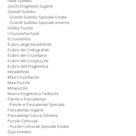
Facili Sudoku
Giochi Enigmistici Giganti
Grandi Sudoku
- Grandi Sudoku Speciale Estate
- Grandi Sudoku Speciale Inverno
Hobby Puzzle
I Cruciverba Facili
Il Cruciverba
Il Libro degli Intradefiniti
Il Libro dei Crittografati
Il Libro dei Crucintarsi
Il Libro dei Crucipuzzle
Il Libro dell Enigmistica
Intradefiniti
Maxi Crucintarsio
Maxi Puzzle
Minipuzzle
Nuova Enigmistica Tedeschi
Parole e Passatempi
- Parole e Passatempi Speciale
Passatempi Giganti
Passatempi Senza Schema
Puzzle Colossali
- Puzzle Colossali Speciale Estate
Quiz Ermetici