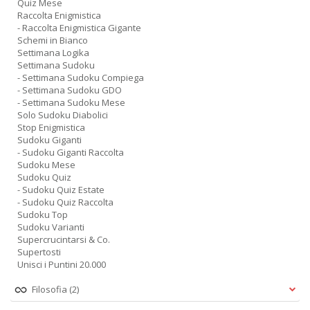
Quiz Mese
Raccolta Enigmistica
- Raccolta Enigmistica Gigante
Schemi in Bianco
Settimana Logika
Settimana Sudoku
- Settimana Sudoku Compiega
- Settimana Sudoku GDO
- Settimana Sudoku Mese
Solo Sudoku Diabolici
Stop Enigmistica
Sudoku Giganti
- Sudoku Giganti Raccolta
Sudoku Mese
Sudoku Quiz
- Sudoku Quiz Estate
- Sudoku Quiz Raccolta
Sudoku Top
Sudoku Varianti
Supercrucintarsi & Co.
Supertosti
Unisci i Puntini 20.000
Filosofia
(2)