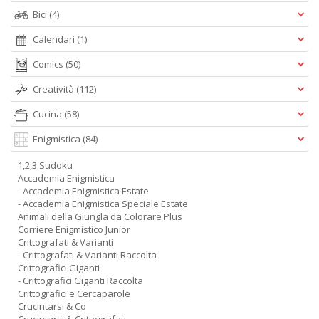
Bici
(4)
Calendari
(1)
Comics
(50)
Creatività
(112)
Cucina
(58)
Enigmistica
(84)
1,2,3 Sudoku
Accademia Enigmistica
- Accademia Enigmistica Estate
- Accademia Enigmistica Speciale Estate
Animali della Giungla da Colorare Plus
Corriere Enigmistico Junior
Crittografati & Varianti
- Crittografati & Varianti Raccolta
Crittografici Giganti
- Crittografici Giganti Raccolta
Crittografici e Cercaparole
Crucintarsi & Co