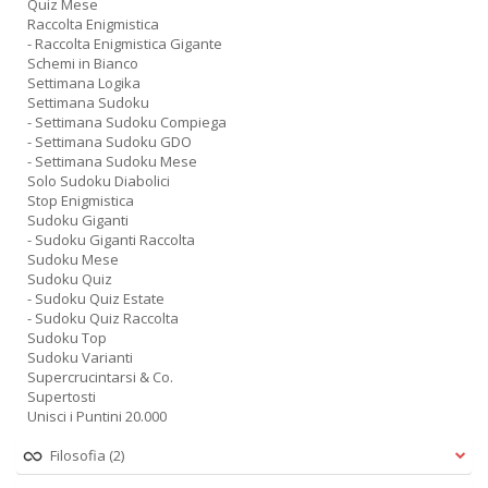
Quiz Mese
Raccolta Enigmistica
- Raccolta Enigmistica Gigante
Schemi in Bianco
Settimana Logika
Settimana Sudoku
- Settimana Sudoku Compiega
- Settimana Sudoku GDO
- Settimana Sudoku Mese
Solo Sudoku Diabolici
Stop Enigmistica
Sudoku Giganti
- Sudoku Giganti Raccolta
Sudoku Mese
Sudoku Quiz
- Sudoku Quiz Estate
- Sudoku Quiz Raccolta
Sudoku Top
Sudoku Varianti
Supercrucintarsi & Co.
Supertosti
Unisci i Puntini 20.000
Filosofia
(2)