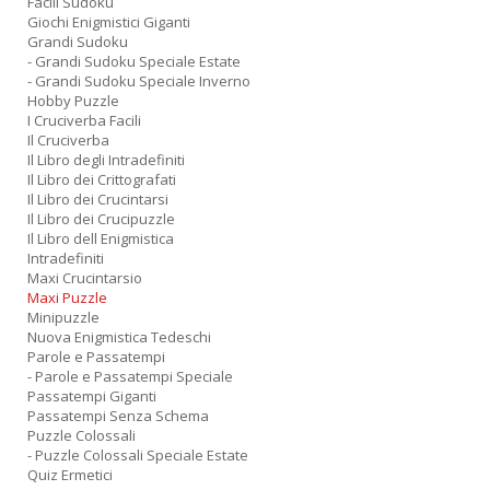
Facili Sudoku
Giochi Enigmistici Giganti
Grandi Sudoku
- Grandi Sudoku Speciale Estate
- Grandi Sudoku Speciale Inverno
Hobby Puzzle
I Cruciverba Facili
Il Cruciverba
Il Libro degli Intradefiniti
Il Libro dei Crittografati
Il Libro dei Crucintarsi
Il Libro dei Crucipuzzle
Il Libro dell Enigmistica
Intradefiniti
Maxi Crucintarsio
Maxi Puzzle
Minipuzzle
Nuova Enigmistica Tedeschi
Parole e Passatempi
- Parole e Passatempi Speciale
Passatempi Giganti
Passatempi Senza Schema
Puzzle Colossali
- Puzzle Colossali Speciale Estate
Quiz Ermetici