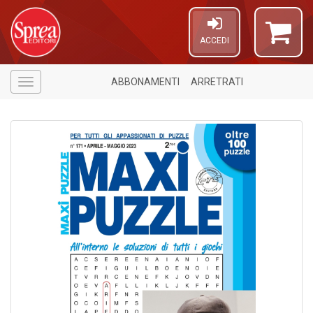
ACCEDI
ABBONAMENTI
ARRETRATI
Menù
6
n
in
di