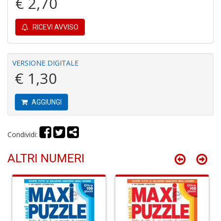
€ 2,70
c
Il
m
RICEVI AVVISO
C
S
n
+
VERSIONE DIGITALE
D
€ 1,30
AGGIUNGI
I
Condividi:
l'
H
K
ALTRI NUMERI
E
n
+
D