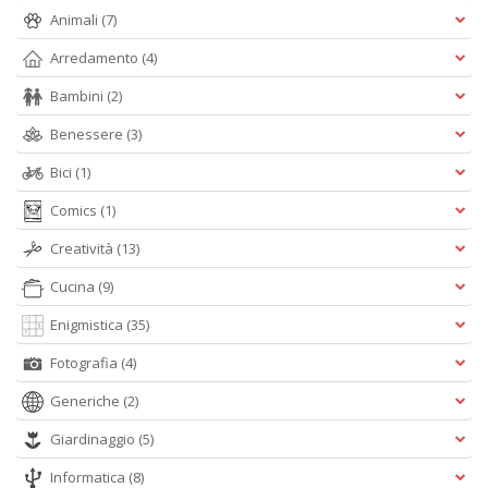
t
Animali
(7)
S
K
Arredamento
(4)
n
+
Bambini
(2)
D
Benessere
(3)
Bici
(1)
Comics
(1)
Creatività
(13)
Cucina
(9)
A
L
Enigmistica
(35)
O
C
Fotografia
(4)
n
Generiche
(2)
Giardinaggio
(5)
Informatica
(8)