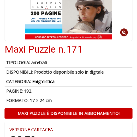
1
n
in
di
Maxi Puzzle n.171
6
TIPOLOGIA:
arretrati
n
DISPONIBILI:
Prodotto disponibile solo in digitale
in
di
CATEGORIA:
Enigmistica
PAGINE: 192
FORMATO: 17 × 24 cm
MAXI PUZZLE È DISPONIBILE IN ABBONAMENTO!
E
VERSIONE CARTACEA
d