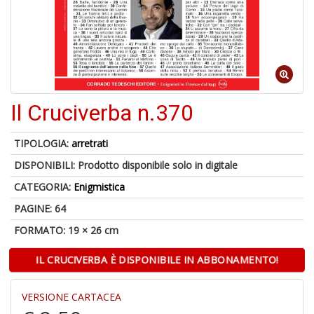
4
n
in
di
Il Cruciverba n.370
TIPOLOGIA:
arretrati
A
DISPONIBILI:
Prodotto disponibile solo in digitale
a
a
CATEGORIA:
Enigmistica
A
PAGINE: 64
FORMATO: 19 × 26 cm
IL CRUCIVERBA È DISPONIBILE IN ABBONAMENTO!
VERSIONE CARTACEA
Hi