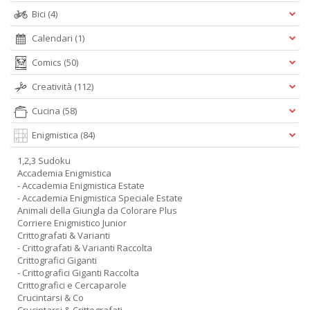
Bici
(4)
Calendari
(1)
Comics
(50)
Creatività
(112)
Cucina
(58)
Enigmistica
(84)
1,2,3 Sudoku
Accademia Enigmistica
- Accademia Enigmistica Estate
- Accademia Enigmistica Speciale Estate
Animali della Giungla da Colorare Plus
Corriere Enigmistico Junior
Crittografati & Varianti
- Crittografati & Varianti Raccolta
Crittografici Giganti
- Crittografici Giganti Raccolta
Crittografici e Cercaparole
Crucintarsi & Co