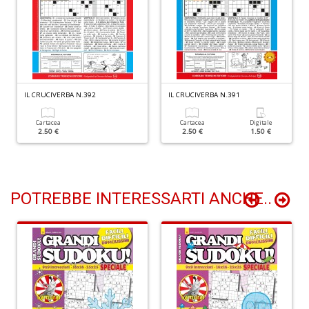
M
C
M
n
+
D
IL CRUCIVERBA N.392
IL CRUCIVERBA N.391
Cartacea
Cartacea
Digitale
2.50 €
2.50 €
1.50 €
U
POTREBBE INTERESSARTI ANCHE..
e
D
c
h
c
il
m
C