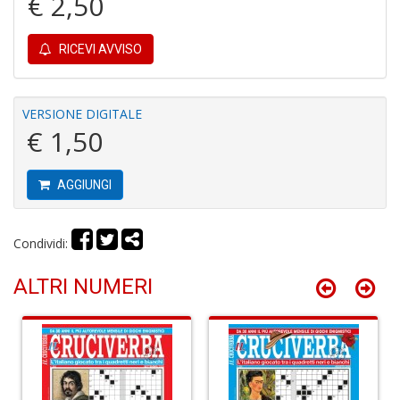
€ 2,50
e
M
H
RICEVI AVVISO
S
n
+
D
VERSIONE DIGITALE
€ 1,50
AGGIUNGI
P
9
in
Condividi:
E
P
ALTRI NUMERI
n
+
D