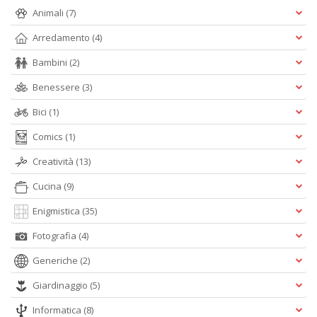
n
Animali
(7)
+
D
Arredamento
(4)
Bambini
(2)
Benessere
(3)
Bici
(1)
Comics
(1)
A
Creatività
(13)
L
O
Cucina
(9)
C
n
Enigmistica
(35)
Fotografia
(4)
Generiche
(2)
Giardinaggio
(5)
Informatica
(8)