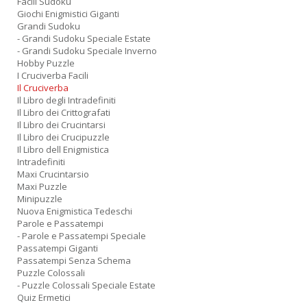
Facili Sudoku
Giochi Enigmistici Giganti
Grandi Sudoku
- Grandi Sudoku Speciale Estate
- Grandi Sudoku Speciale Inverno
Hobby Puzzle
I Cruciverba Facili
Il Cruciverba
Il Libro degli Intradefiniti
Il Libro dei Crittografati
Il Libro dei Crucintarsi
Il Libro dei Crucipuzzle
Il Libro dell Enigmistica
Intradefiniti
Maxi Crucintarsio
Maxi Puzzle
Minipuzzle
Nuova Enigmistica Tedeschi
Parole e Passatempi
- Parole e Passatempi Speciale
Passatempi Giganti
Passatempi Senza Schema
Puzzle Colossali
- Puzzle Colossali Speciale Estate
Quiz Ermetici