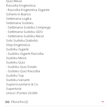
Quiz Mese
Raccolta Enigmistica
- Raccolta Enigmistica Gigante
Schemi in Bianco
Settimana Logika
Settimana Sudoku
- Settimana Sudoku Compiega
- Settimana Sudoku GDO
- Settimana Sudoku Mese
Solo Sudoku Diabolici
Stop Enigmistica
Sudoku Giganti
- Sudoku Giganti Raccolta
Sudoku Mese
Sudoku Quiz
- Sudoku Quiz Estate
- Sudoku Quiz Raccolta
Sudoku Top
Sudoku Varianti
Supercrucintarsi & Co.
Supertosti
Unisci i Puntini 20.000
Filosofia
(2)