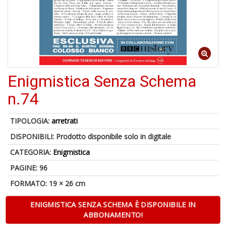
Il
F
Enigmistica Senza Schema
1
n.74
f
+
2
TIPOLOGIA:
arretrati
s
DISPONIBILI:
Prodotto disponibile solo in digitale
c
CATEGORIA:
Enigmistica
PAGINE: 96
FORMATO: 19 × 26 cm
ENIGMISTICA SENZA SCHEMA È DISPONIBILE IN
ABBONAMENTO!
S