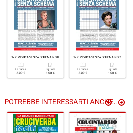
P
Vi
S
n
+
D
ENIGMISTICA SENZA SCHEMA N.98
ENIGMISTICA SENZA SCHEMA N.97
Cartacea
Digitale
Cartacea
Digitale
2.00 €
1.00 €
2.00 €
1.00 €
L
D
Vi
n
+
POTREBBE INTERESSARTI ANCHE..
D