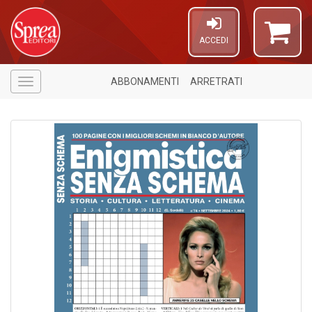
ACCEDI
ABBONAMENTI
ARRETRATI
Menù
1
f
A
a
a