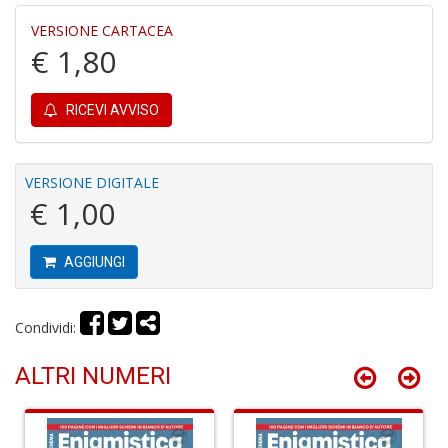
Gh
A
VERSIONE CARTACEA
C
€ 1,80
D
n
+
RICEVI AVVISO
D
VERSIONE DIGITALE
€ 1,00
D
A
AGGIUNGI
Vi
M
n
+
Condividi:
D
ALTRI NUMERI