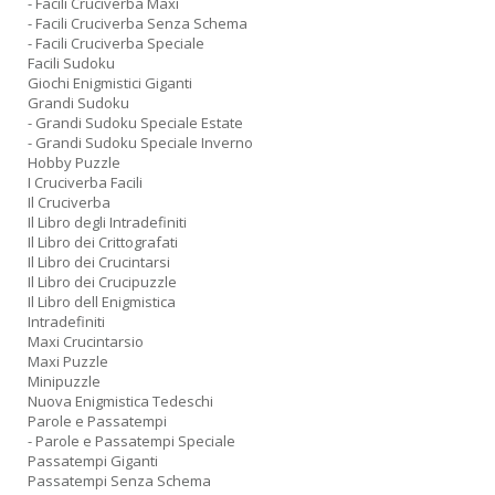
- Facili Cruciverba Maxi
- Facili Cruciverba Senza Schema
- Facili Cruciverba Speciale
Facili Sudoku
Giochi Enigmistici Giganti
Grandi Sudoku
- Grandi Sudoku Speciale Estate
- Grandi Sudoku Speciale Inverno
Hobby Puzzle
I Cruciverba Facili
Il Cruciverba
Il Libro degli Intradefiniti
Il Libro dei Crittografati
Il Libro dei Crucintarsi
Il Libro dei Crucipuzzle
Il Libro dell Enigmistica
Intradefiniti
Maxi Crucintarsio
Maxi Puzzle
Minipuzzle
Nuova Enigmistica Tedeschi
Parole e Passatempi
- Parole e Passatempi Speciale
Passatempi Giganti
Passatempi Senza Schema