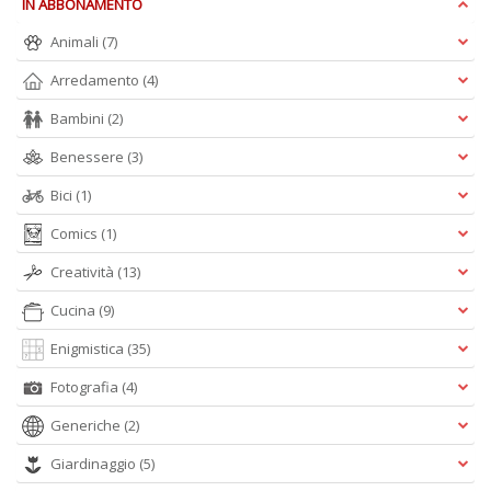
IN ABBONAMENTO
S
Animali
(7)
R
P
Arredamento
(4)
C
Bambini
(2)
n
+
Benessere
(3)
D
Bici
(1)
Comics
(1)
Creatività
(13)
Cucina
(9)
A
Enigmistica
(35)
L
Fotografia
(4)
O
C
Generiche
(2)
n
Giardinaggio
(5)