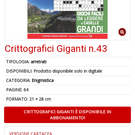
-
C
1
f
Crittografici Giganti n.43
TIPOLOGIA:
arretrati
DISPONIBILI:
Prodotto disponibile solo in digitale
CATEGORIA:
Enigmistica
PAGINE: 64
A
a
FORMATO: 21 × 28 cm
a
G
CRITTOGRAFICI GIGANTI È DISPONIBILE IN
S
ABBONAMENTO!
VERSIONE CARTACEA