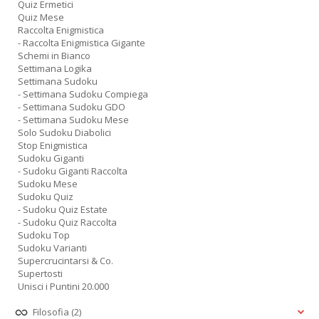
Quiz Ermetici
Quiz Mese
Raccolta Enigmistica
- Raccolta Enigmistica Gigante
Schemi in Bianco
Settimana Logika
Settimana Sudoku
- Settimana Sudoku Compiega
- Settimana Sudoku GDO
- Settimana Sudoku Mese
Solo Sudoku Diabolici
Stop Enigmistica
Sudoku Giganti
- Sudoku Giganti Raccolta
Sudoku Mese
Sudoku Quiz
- Sudoku Quiz Estate
- Sudoku Quiz Raccolta
Sudoku Top
Sudoku Varianti
Supercrucintarsi & Co.
Supertosti
Unisci i Puntini 20.000
Filosofia
(2)