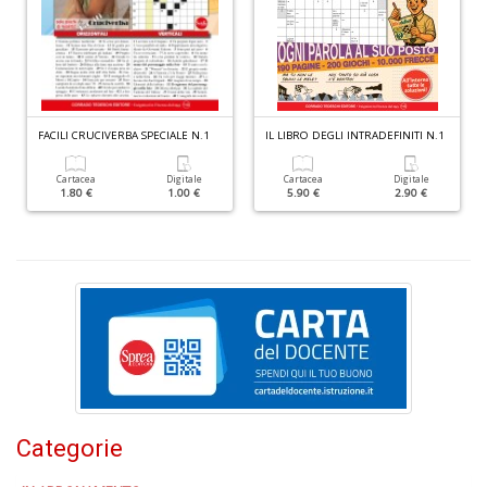
s
la
r
r
di
c
M
FACILI CRUCIVERBA SPECIALE N.1
IL LIBRO DEGLI INTRADEFINITI N.1
M
n
Cartacea
Digitale
Cartacea
Digitale
+
1.80 €
1.00 €
5.90 €
2.90 €
D
C
n
+
D
Categorie