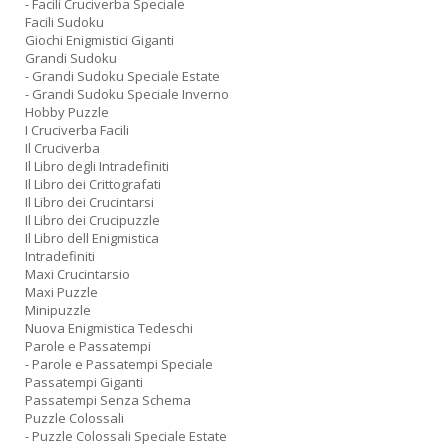
- Facili Cruciverba Speciale
Facili Sudoku
Giochi Enigmistici Giganti
Grandi Sudoku
- Grandi Sudoku Speciale Estate
- Grandi Sudoku Speciale Inverno
Hobby Puzzle
I Cruciverba Facili
Il Cruciverba
Il Libro degli Intradefiniti
Il Libro dei Crittografati
Il Libro dei Crucintarsi
Il Libro dei Crucipuzzle
Il Libro dell Enigmistica
Intradefiniti
Maxi Crucintarsio
Maxi Puzzle
Minipuzzle
Nuova Enigmistica Tedeschi
Parole e Passatempi
- Parole e Passatempi Speciale
Passatempi Giganti
Passatempi Senza Schema
Puzzle Colossali
- Puzzle Colossali Speciale Estate