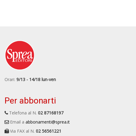
Orari:
9/13 - 14/18 lun-ven
Per abbonarti
Telefona al N.
02 87168197
Email a
abbonamenti@sprea.it
Via FAX al N.
02 56561221