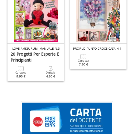
F
e
V
al
s
Il
I LOVE AMIGURUMI MANUALE N.3
PROFILO PUNTO CROCE CASA N.1
M
20 Progetti Per Esperte E
C
Principianti
Cartacea
I
7.90 €
n
Cartacea
Digitale
+
9.90 €
4.90 €
D
P
il
t
f