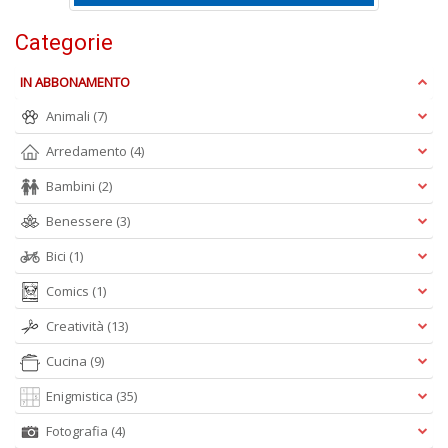
V
lo
Categorie
Y
n
IN ABBONAMENTO
+
D
Animali
(7)
Arredamento
(4)
Bambini
(2)
S
Benessere
(3)
S
n
Bici
(1)
+
D
Comics
(1)
Creatività
(13)
Cucina
(9)
Enigmistica
(35)
Fotografia
(4)