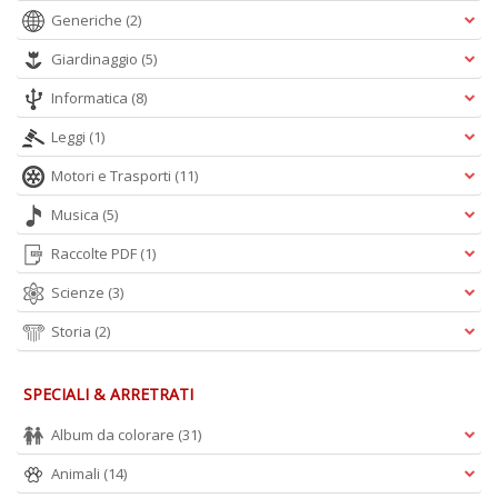
A
Generiche
(2)
L
O
Giardinaggio
(5)
C
n
Informatica
(8)
Leggi
(1)
Motori e Trasporti
(11)
Musica
(5)
Raccolte PDF
(1)
Scienze
(3)
Storia
(2)
SPECIALI & ARRETRATI
Album da colorare
(31)
Animali
(14)