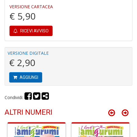
r
VERSIONE CARTACEA
€ 5,90
RICEVI AVVISO
R
VERSIONE DIGITALE
di
€ 2,90
c
V
C
AGGIUNGI
C
n
+
Condividi:
D
ALTRI NUMERI
C