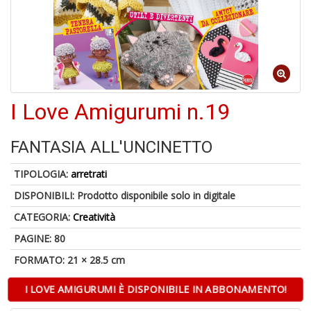
di
6
I Love Amigurumi n.19
n
in
di
FANTASIA ALL'UNCINETTO
TIPOLOGIA:
arretrati
DISPONIBILI:
Prodotto disponibile solo in digitale
CATEGORIA:
Creatività
PAGINE: 80
6
FORMATO: 21 × 28.5 cm
f
+
I LOVE AMIGURUMI È DISPONIBILE IN ABBONAMENTO!
di
in