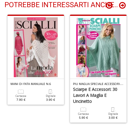
n
POTREBBE INTERESSARTI ANCHE..
+
D
H
n
+
D
P
IU MAGLIA SPECIALE ACCESSORI N.10
MANI DI FATA MANUALE N.6
Sciarpe E Accessori: 30
Lavori A Maglia E
Cartacea
Digitale
7.90 €
3.90 €
Uncinetto
E
Cartacea
Digitale
5.90 €
3.00 €
S
S
n