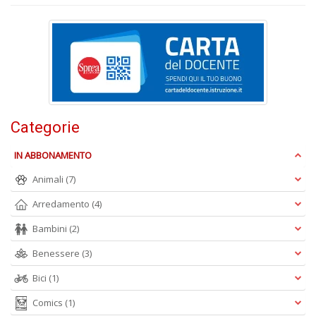
+
D
Fa
S
n
Categorie
+
D
IN ABBONAMENTO
Animali
(7)
Arredamento
(4)
Bambini
(2)
Benessere
(3)
A
Bici
(1)
L
O
Comics
(1)
C