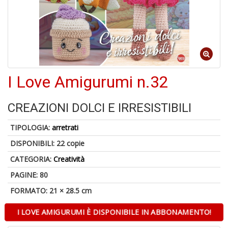
d
V
I Love Amigurumi n.32
6
CREAZIONI DOLCI E IRRESISTIBILI
f
+
TIPOLOGIA:
arretrati
di
in
DISPONIBILI:
22 copie
r
CATEGORIA:
Creatività
PAGINE: 80
FORMATO: 21 × 28.5 cm
I LOVE AMIGURUMI È DISPONIBILE IN ABBONAMENTO!