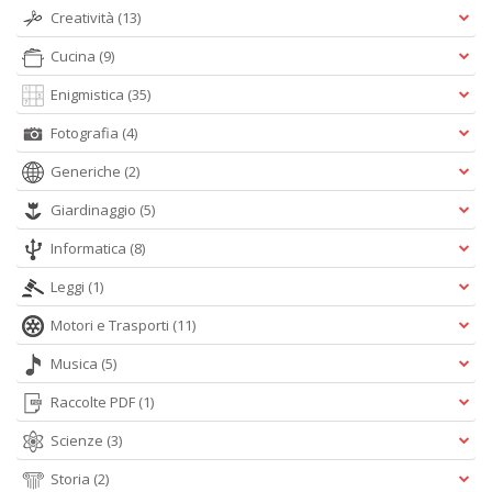
n
Creatività
(13)
Cucina
(9)
Enigmistica
(35)
Fotografia
(4)
Generiche
(2)
Giardinaggio
(5)
Informatica
(8)
Leggi
(1)
Motori e Trasporti
(11)
Musica
(5)
Raccolte PDF
(1)
Scienze
(3)
Storia
(2)