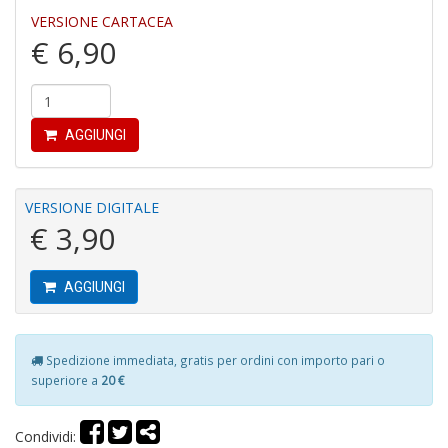
VERSIONE CARTACEA
4
€ 6,90
n
c
c
di
in
AGGIUNGI
o
VERSIONE DIGITALE
€ 3,90
AGGIUNGI
Fr
D
D
Spedizione immediata, gratis per ordini con importo pari o
in
D
superiore a
20 €
S
n
Condividi:
+