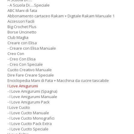
- A Scuola Di.....Speciale
ABC Mani di fata
Abbonamento cartaceo Rakam + Digitale Rakam Manuale 1
Accessori Facili
Big Crochet Plus
Borse Uncinetto
Club Maglia
Creare con Elisa
- Creare con Elisa Manuale
Creo Con
- Creo Con Elisa
- Creo Con Speciale
Cucito Creativo Manuale
Dire Fare Creare Speciale
Enciclopedia Mani di Fata + Macchina da cucire tascabile
I Love Amigurumi
- I Love Amigurumi (Spagna)
- I Love Amigurumi Manuale
- I Love Amigurumi Pack
I Love Cucito
- I Love Cucito Manuale
- I Love Cucito Monografici
- I Love Cucito Pack Extra
- I Love Cucito Speciale