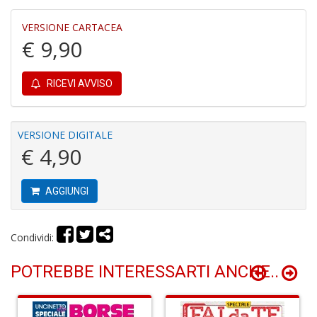
VERSIONE CARTACEA
€ 9,90
A
C
RICEVI AVVISO
2
A
C
n
VERSIONE DIGITALE
+
€ 4,90
D
AGGIUNGI
Condividi:
A
C
n
POTREBBE INTERESSARTI ANCHE..
+
D