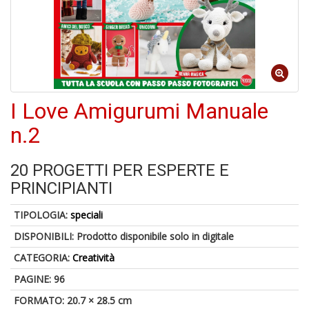
6
n
in
di
I Love Amigurumi Manuale
n.2
20 PROGETTI PER ESPERTE E
4
PRINCIPIANTI
n
c
TIPOLOGIA:
speciali
c
di
DISPONIBILI:
Prodotto disponibile solo in digitale
in
CATEGORIA:
Creatività
o
PAGINE: 96
FORMATO: 20.7 × 28.5 cm