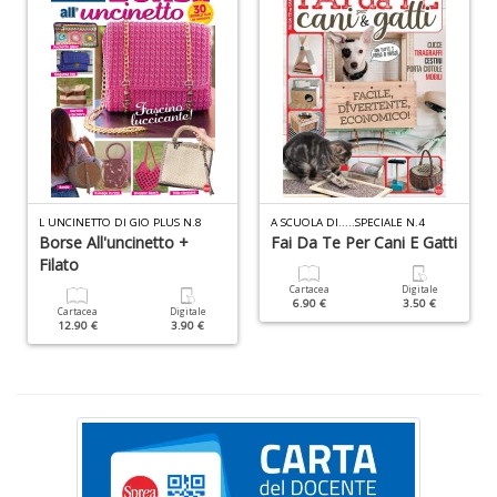
I
ba
C
R
S
n
+
L UNCINETTO DI GIO PLUS N.8
A SCUOLA DI.....SPECIALE N.4
D
Borse All'uncinetto +
Fai Da Te Per Cani E Gatti
Filato
Cartacea
Digitale
6.90 €
3.50 €
Cartacea
Digitale
12.90 €
3.90 €
C
il
t
si
w