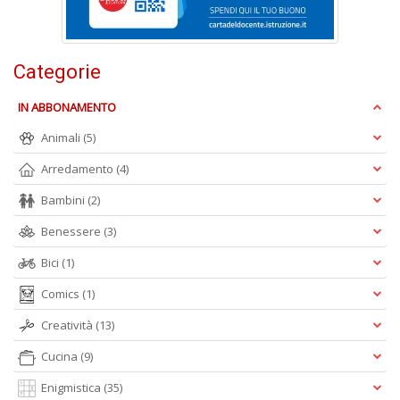
W
M
n
+
Categorie
D
IN ABBONAMENTO
Animali
(5)
Arredamento
(4)
I
Bambini
(2)
e
c
Benessere
(3)
I
M
Bici
(1)
P
Comics
(1)
al
U
Creatività
(13)
n
+
Cucina
(9)
D
Enigmistica
(35)