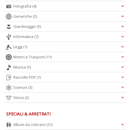
Fotografia
(4)
Generiche
(2)
c
C
Giardinaggio
(5)
n
Informatica
(7)
+
D
Leggi
(1)
Motori e Trasporti
(11)
Musica
(5)
Raccolte PDF
(1)
Scienze
(3)
A
L
Storia
(2)
O
C
n
SPECIALI & ARRETRATI
Album da colorare
(31)