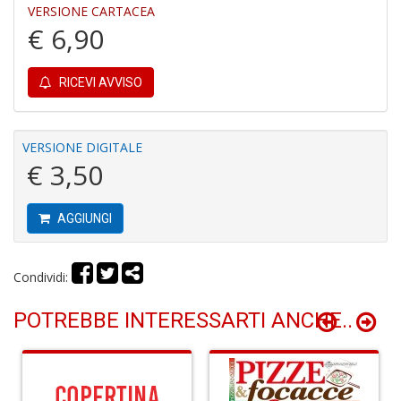
VERSIONE CARTACEA
D
€ 6,90
RICEVI AVVISO
P
a
VERSIONE DIGITALE
L
€ 3,50
L
P
S
AGGIUNGI
n
+
D
Condividi:
POTREBBE INTERESSARTI ANCHE..
R
c
lo