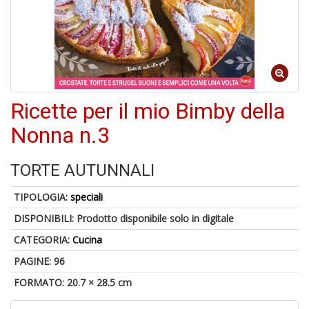
Q
E
4
Ricette per il mio Bimby della
n
in
Nonna n.3
di
TORTE AUTUNNALI
TIPOLOGIA:
speciali
DISPONIBILI:
Prodotto disponibile solo in digitale
CATEGORIA:
Cucina
P
M
PAGINE: 96
B
FORMATO: 20.7 × 28.5 cm
M
n
+