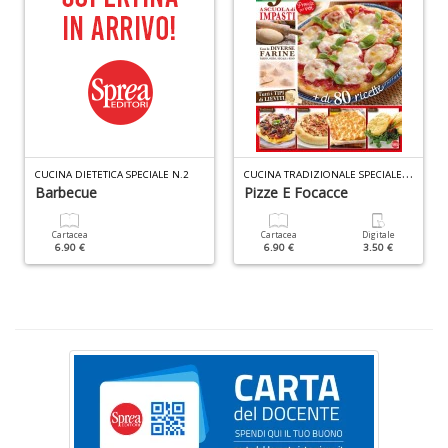
z
R
T
S
n
+
D
C
UCINA TRADIZIONALE SPECIALE N.3
CUCINA DIETETICA SPECIALE N.2
Barbecue
Pizze E Focacce
Cartacea
Cartacea
Digitale
6.90 €
6.90 €
3.50 €
D
Q
n
+
D