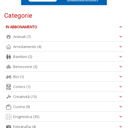
S
6
Categorie
S
P
IN ABBONAMENTO
C
n
Animali
(7)
+
D
Arredamento
(4)
Bambini
(2)
Benessere
(3)
V
Bici
(1)
2
R
Comics
(1)
O
Creatività
(13)
d
V
Cucina
(9)
n
+
Enigmistica
(35)
D
Fotografia
(4)