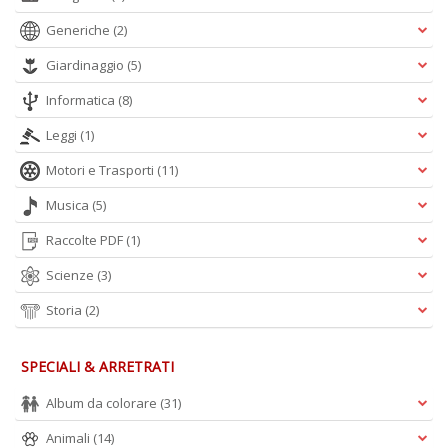
Generiche
(2)
Giardinaggio
(5)
Informatica
(8)
Leggi
(1)
A
L
Motori e Trasporti
(11)
O
C
Musica
(5)
n
Raccolte PDF
(1)
Scienze
(3)
Storia
(2)
SPECIALI & ARRETRATI
Album da colorare
(31)
Animali
(14)