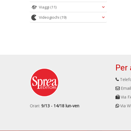
Viaggi
(11)
Videogiochi
(19)
Per 
Telefo
Email
Via F
Orari:
9/13 - 14/18 lun-ven
Via W