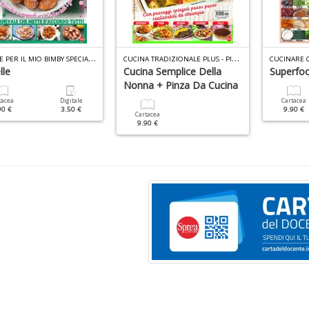
R
ICETTE PER IL MIO BIMBY SPECIALE N.5
C
UCINA TRADIZIONALE PLUS - PINZA N.1
CUCINARE 
lle
Cucina Semplice Della
Superfo
Nonna + Pinza Da Cucina
tacea
Digitale
Cartacea
90 €
3.50 €
9.90 €
Cartacea
9.90 €