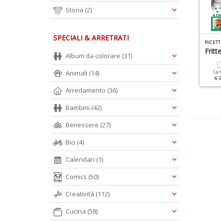
Storia
(2)
SPECIALI & ARRETRATI
R
ICETTE PER IL MIO BIMBY SPECIALE N.6
UN MESE IN CUCINA SPECIALE N.2
asta Fresca
Il Grande Ricettario Della
Fritte
Album da colorare
(31)
Domenica
Animali
(14)
Cartacea
Digitale
Car
4.90 €
2.90 €
6.
Cartacea
Digitale
7.90 €
3.90 €
Arredamento
(36)
Bambini
(42)
Benessere
(27)
Bici
(4)
Calendari
(1)
Comics
(50)
Creatività
(112)
Cucina
(58)