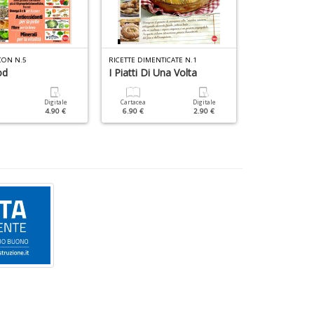
n
+
D
CON N.5
RICETTE DIMENTICATE N.1
101 PANINI VEGA
od
I Piatti Di Una Volta
Digitale
Cartacea
Digitale
4.90 €
6.90 €
2.90 €