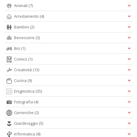
Animali
(7)
Arredamento
(4)
M
Bambini
(2)
P
n
Benessere
(3)
+
D
Bici
(1)
Comics
(1)
Creatività
(13)
Cucina
(9)
Enigmistica
(35)
A
Fotografia
(4)
L
O
Generiche
(2)
C
n
Giardinaggio
(5)
Informatica
(8)