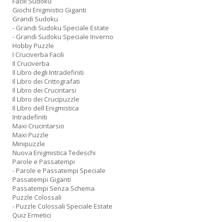
Facili Sudoku
Giochi Enigmistici Giganti
Grandi Sudoku
- Grandi Sudoku Speciale Estate
- Grandi Sudoku Speciale Inverno
Hobby Puzzle
I Cruciverba Facili
Il Cruciverba
Il Libro degli Intradefiniti
Il Libro dei Crittografati
Il Libro dei Crucintarsi
Il Libro dei Crucipuzzle
Il Libro dell Enigmistica
Intradefiniti
Maxi Crucintarsio
Maxi Puzzle
Minipuzzle
Nuova Enigmistica Tedeschi
Parole e Passatempi
- Parole e Passatempi Speciale
Passatempi Giganti
Passatempi Senza Schema
Puzzle Colossali
- Puzzle Colossali Speciale Estate
Quiz Ermetici