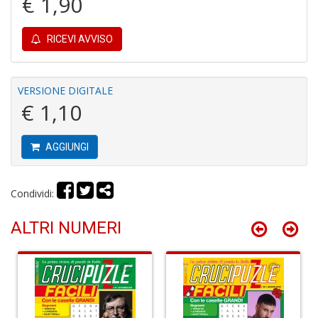
€ 1,90
C
RICEVI AVVISO
P
M
a
VERSIONE DIGITALE
P
€ 1,10
C
S
n
+
AGGIUNGI
D
Condividi:
ALTRI NUMERI
U
M
di
F
Ar
n