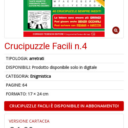
1
f
Crucipuzzle Facili n.4
TIPOLOGIA:
arretrati
DISPONIBILI:
Prodotto disponibile solo in digitale
6
f
CATEGORIA:
Enigmistica
+
PAGINE: 64
di
in
FORMATO: 17 × 24 cm
r
CRUCIPUZZLE FACILI È DISPONIBILE IN ABBONAMENTO!
VERSIONE CARTACEA