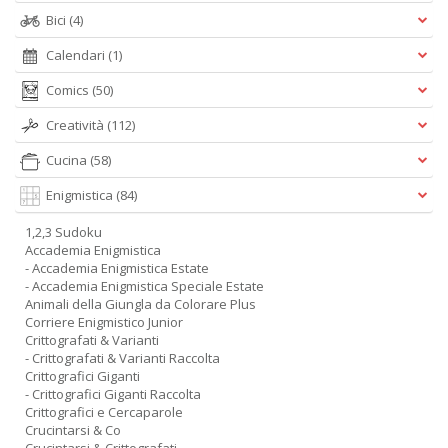
Bici
(4)
Calendari
(1)
Comics
(50)
Creatività
(112)
Cucina
(58)
Enigmistica
(84)
1,2,3 Sudoku
Accademia Enigmistica
- Accademia Enigmistica Estate
- Accademia Enigmistica Speciale Estate
Animali della Giungla da Colorare Plus
Corriere Enigmistico Junior
Crittografati & Varianti
- Crittografati & Varianti Raccolta
Crittografici Giganti
- Crittografici Giganti Raccolta
Crittografici e Cercaparole
Crucintarsi & Co