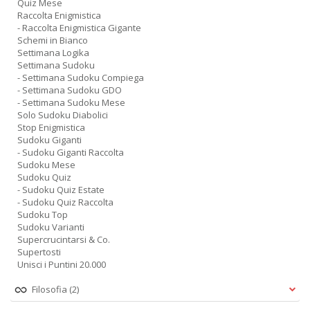
Quiz Mese
Raccolta Enigmistica
- Raccolta Enigmistica Gigante
Schemi in Bianco
Settimana Logika
Settimana Sudoku
- Settimana Sudoku Compiega
- Settimana Sudoku GDO
- Settimana Sudoku Mese
Solo Sudoku Diabolici
Stop Enigmistica
Sudoku Giganti
- Sudoku Giganti Raccolta
Sudoku Mese
Sudoku Quiz
- Sudoku Quiz Estate
- Sudoku Quiz Raccolta
Sudoku Top
Sudoku Varianti
Supercrucintarsi & Co.
Supertosti
Unisci i Puntini 20.000
Filosofia
(2)