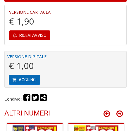
4
VERSIONE CARTACEA
n
€ 1,90
c
c
di
in
RICEVI AVVISO
o
VERSIONE DIGITALE
€ 1,00
AGGIUNGI
Fr
D
Condividi:
D
in
D
ALTRI NUMERI
S
n
+