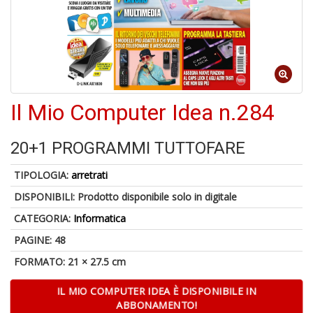
d
V
Il Mio Computer Idea n.284
6
20+1 PROGRAMMI TUTTOFARE
f
+
TIPOLOGIA:
arretrati
di
in
DISPONIBILI:
Prodotto disponibile solo in digitale
r
CATEGORIA:
Informatica
PAGINE: 48
FORMATO: 21 × 27.5 cm
IL MIO COMPUTER IDEA È DISPONIBILE IN
ABBONAMENTO!