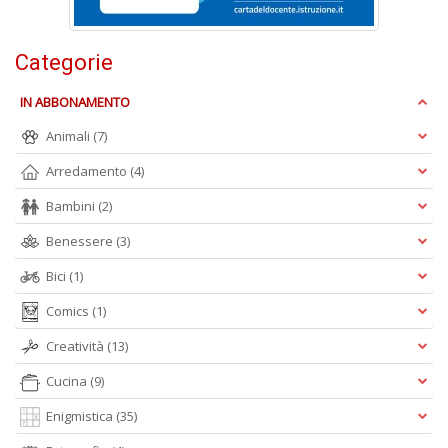
+
D
Categorie
IN ABBONAMENTO
Fa
Animali
(7)
S
n
Arredamento
(4)
+
Bambini
(2)
D
Benessere
(3)
Bici
(1)
Comics
(1)
Creatività
(13)
A
Cucina
(9)
L
O
Enigmistica
(35)
C