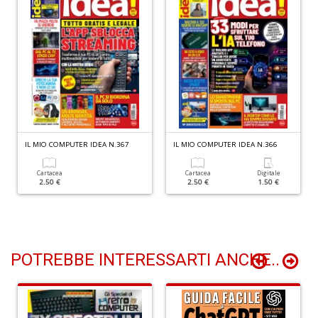
D
I
ar
W
M
M
IL MIO COMPUTER IDEA N.367
IL MIO COMPUTER IDEA N.366
n
+
Cartacea
Cartacea
Digitale
D
2.50 €
2.50 €
1.50 €
POTREBBE INTERESSARTI ANCHE..
C
fa
L
Il
D