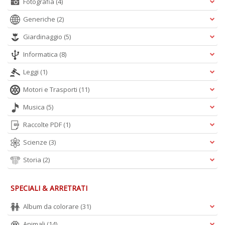
Fotografia
(4)
n
Generiche
(2)
Giardinaggio
(5)
Informatica
(8)
Leggi
(1)
Motori e Trasporti
(11)
Musica
(5)
Raccolte PDF
(1)
Scienze
(3)
Storia
(2)
SPECIALI & ARRETRATI
Album da colorare
(31)
Animali
(14)