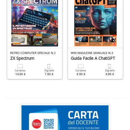
n
+
D
RETRO COMPUTER SPECIALE N.2
WIN MAGAZINE MANUALE N.3
ZX Spectrum
Guida Facile A ChatGPT
H
n
Cartacea
Digitale
Cartacea
Digitale
+
14.90 €
7.90 €
9.90 €
4.90 €
D
E
S
S
n