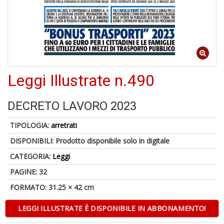
6
f
+
di
in
Leggi Illustrate n.490
r
DECRETO LAVORO 2023
TIPOLOGIA:
arretrati
DISPONIBILI:
Prodotto disponibile solo in digitale
CATEGORIA:
Leggi
A
PAGINE: 32
a
FORMATO: 31.25 × 42 cm
a
O
d
LEGGI ILLUSTRATE È DISPONIBILE IN ABBONAMENTO!
V