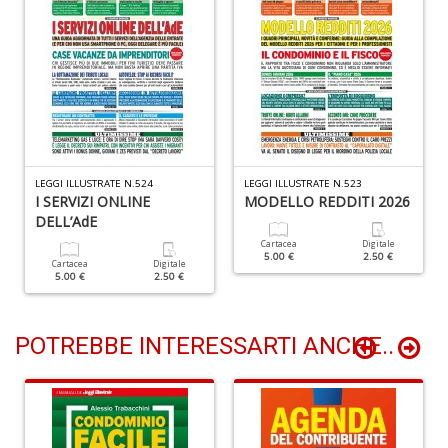
M
M
n
+
D
LEGGI ILLUSTRATE N.524
LEGGI ILLUSTRATE N.523
I SERVIZI ONLINE
MODELLO REDDITI 2026
M
DELL’AdE
M
M
Cartacea
Digitale
5.00 €
2.50 €
di
Cartacea
Digitale
5.00 €
2.50 €
F
S
n
+
POTREBBE INTERESSARTI ANCHE..
D