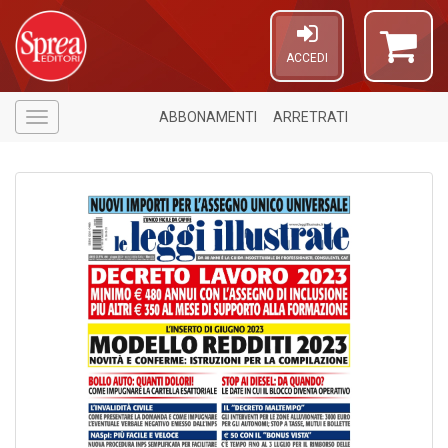
ACCEDI
ABBONAMENTI
ARRETRATI
Menù
1
n
in
di