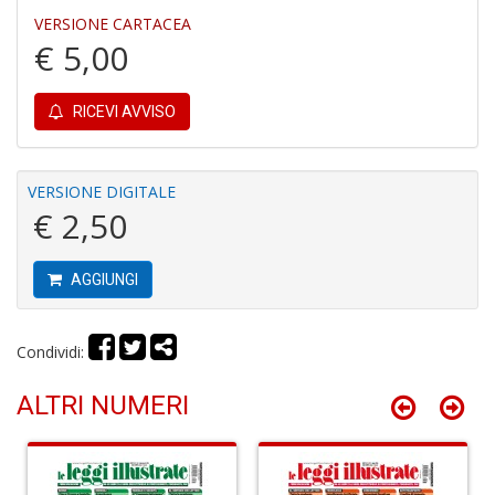
VERSIONE CARTACEA
€ 5,00
RICEVI AVVISO
C
B
VERSIONE DIGITALE
H
€ 2,50
T
n
+
AGGIUNGI
D
Condividi:
ALTRI NUMERI
G
fa
a
C
W