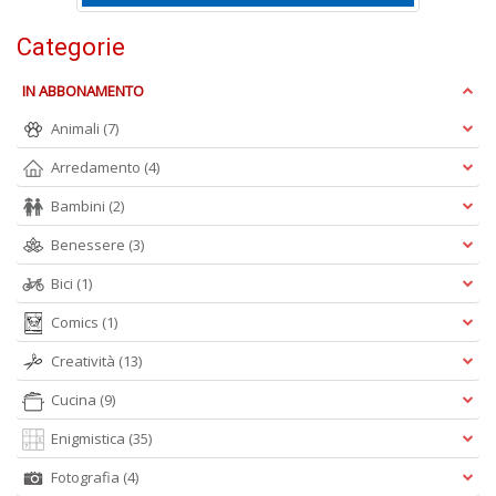
Pr
Categorie
Fi
n
IN ABBONAMENTO
+
D
Animali
(7)
Arredamento
(4)
Bambini
(2)
Benessere
(3)
Bici
(1)
A
Comics
(1)
L
O
Creatività
(13)
C
n
Cucina
(9)
Enigmistica
(35)
Fotografia
(4)