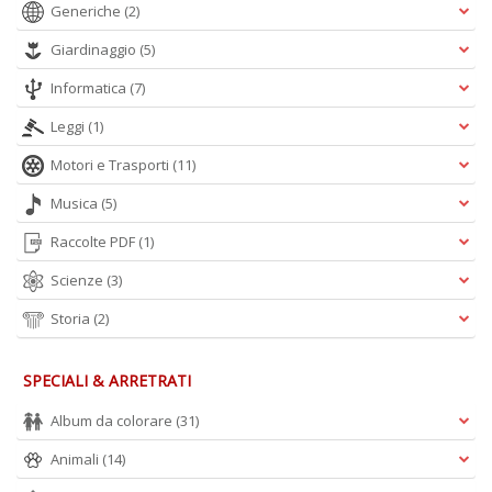
Generiche
(2)
Giardinaggio
(5)
Informatica
(7)
Il
Leggi
(1)
g
s
Motori e Trasporti
(11)
e
s
Musica
(5)
U
Raccolte PDF
(1)
U
F
Scienze
(3)
n
+
Storia
(2)
D
SPECIALI & ARRETRATI
Album da colorare
(31)
Animali
(14)