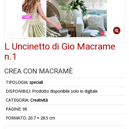
B
+
S
C
L Uncinetto di Gio Macrame
1
f
n.1
CREA CON MACRAMÈ
TIPOLOGIA:
speciali
DISPONIBILI:
Prodotto disponibile solo in digitale
CATEGORIA:
Creatività
A
PAGINE: 96
di
FORMATO: 20.7 × 28.5 cm
a
a