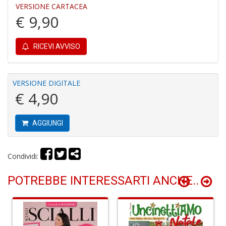
O
VERSIONE CARTACEA
d
€ 9,90
V
RICEVI AVVISO
VERSIONE DIGITALE
€ 4,90
Mi
e
m
AGGIUNGI
g
A
C
Condividi:
S
n
POTREBBE INTERESSARTI ANCHE..
+
D