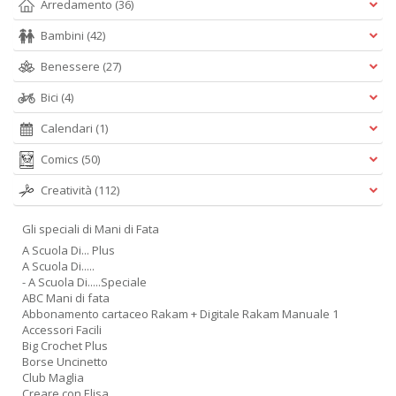
Arredamento
(36)
A
L
Bambini
(42)
O
Benessere
(27)
C
n
Bici
(4)
Calendari
(1)
Comics
(50)
Creatività
(112)
Gli speciali di Mani di Fata
A Scuola Di... Plus
A Scuola Di.....
- A Scuola Di.....Speciale
ABC Mani di fata
Abbonamento cartaceo Rakam + Digitale Rakam Manuale 1
Accessori Facili
Big Crochet Plus
Borse Uncinetto
Club Maglia
Creare con Elisa