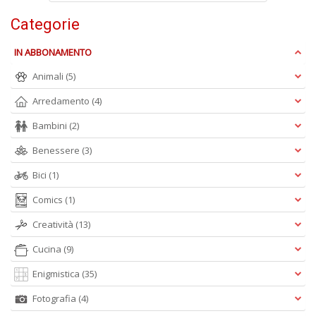
Categorie
IN ABBONAMENTO
B
S
Animali
(5)
C
R
Arredamento
(4)
n
Bambini
(2)
+
D
Benessere
(3)
Bici
(1)
Comics
(1)
L
Creatività
(13)
Mi
A
Cucina
(9)
M
M
Enigmistica
(35)
n
Fotografia
(4)
+
D