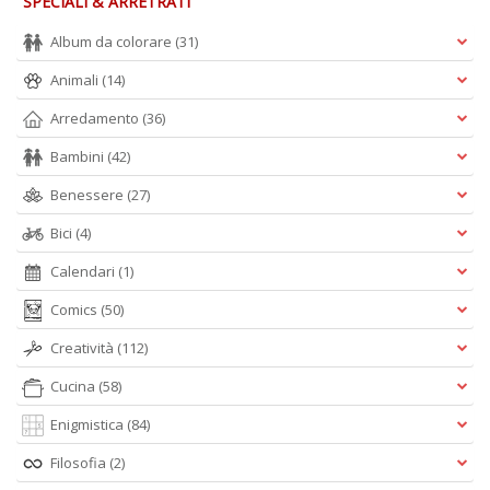
SPECIALI & ARRETRATI
Album da colorare
(31)
A
L
Animali
(14)
O
C
Arredamento
(36)
n
Bambini
(42)
Benessere
(27)
Bici
(4)
Calendari
(1)
Comics
(50)
Creatività
(112)
Cucina
(58)
Enigmistica
(84)
Filosofia
(2)