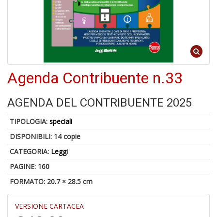
6
n
in
di
Agenda Contribuente n.33
AGENDA DEL CONTRIBUENTE 2025
TIPOLOGIA:
speciali
DISPONIBILI:
14 copie
U
a
CATEGORIA:
Leggi
di
a
PAGINE: 160
a
FORMATO: 20.7 × 28.5 cm
Il
M
C
VERSIONE CARTACEA
I