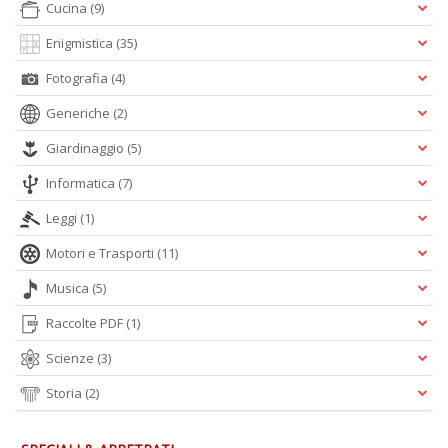
Cucina
(9)
Ci
M
Enigmistica
(35)
n
+
Fotografia
(4)
D
Generiche
(2)
Giardinaggio
(5)
Informatica
(7)
1
d
Leggi
(1)
H
R
Motori e Trasporti
(11)
Vi
n
Musica
(5)
+
Raccolte PDF
(1)
D
Scienze
(3)
Storia
(2)