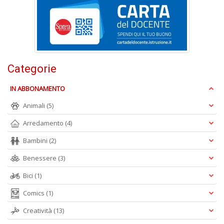
D
Categorie
N
IN ABBONAMENTO
E
Animali
(5)
T
n
Arredamento
(4)
+
D
Bambini
(2)
Benessere
(3)
Bici
(1)
Il
Comics
(1)
ri
d
Creatività
(13)
t