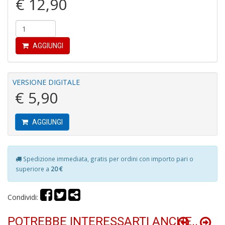
€ 12,90
AGGIUNGI
E
VERSIONE DIGITALE
G
€ 5,90
St
M
S
AGGIUNGI
n
+
D
Spedizione immediata, gratis per ordini con importo pari o
superiore a
20 €
Condividi:
V
al
POTREBBE INTERESSARTI ANCHE..
t