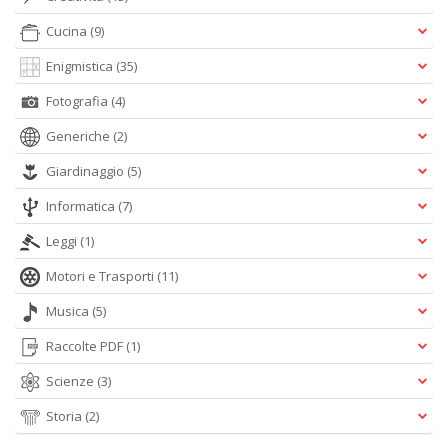
A
Cucina
(9)
L
O
Enigmistica
(35)
C
n
Fotografia
(4)
Generiche
(2)
Giardinaggio
(5)
Informatica
(7)
Leggi
(1)
Motori e Trasporti
(11)
Musica
(5)
Raccolte PDF
(1)
Scienze
(3)
Storia
(2)