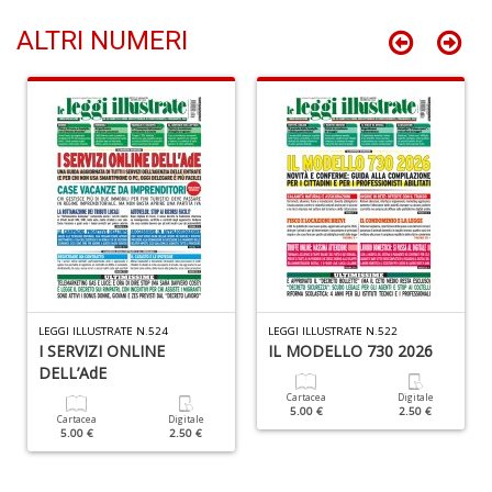
G
n
ALTRI NUMERI
+
D
N
C
M
n
+
D
LEGGI ILLUSTRATE N.524
LEGGI ILLUSTRATE N.522
I SERVIZI ONLINE
IL MODELLO 730 2026
DELL’AdE
Cartacea
Digitale
5.00 €
2.50 €
Cartacea
Digitale
5.00 €
2.50 €
I