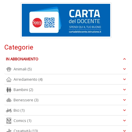
n
+
D
Categorie
M
in
IN ABBONAMENTO
s
C
Animali
(5)
T
n
Arredamento
(4)
+
D
Bambini
(2)
Benessere
(3)
Bici
(1)
Comics
(1)
Creatività
(13)