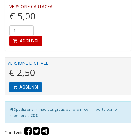
r
VERSIONE CARTACEA
€ 5,00
AGGIUNGI
G
S
VERSIONE DIGITALE
S
€ 2,50
I
n
+
D
AGGIUNGI
Spedizione immediata, gratis per ordini con importo pari o
superiore a
20 €
P
i
Condividi:
P