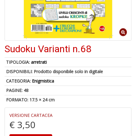
M
C
V
Sudoku Varianti n.68
TIPOLOGIA:
arretrati
U
M
DISPONIBILI:
Prodotto disponibile solo in digitale
in
CATEGORIA:
Enigmistica
C
p
PAGINE: 48
u
a
FORMATO: 17.5 × 24 cm
-
C
VERSIONE CARTACEA
€ 3,50