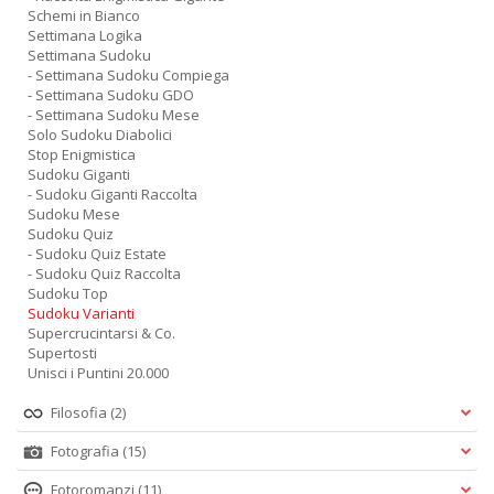
Schemi in Bianco
Settimana Logika
Settimana Sudoku
- Settimana Sudoku Compiega
- Settimana Sudoku GDO
- Settimana Sudoku Mese
Solo Sudoku Diabolici
Stop Enigmistica
Sudoku Giganti
- Sudoku Giganti Raccolta
Sudoku Mese
Sudoku Quiz
- Sudoku Quiz Estate
- Sudoku Quiz Raccolta
Sudoku Top
Sudoku Varianti
Supercrucintarsi & Co.
Supertosti
Unisci i Puntini 20.000
Filosofia
(2)
Fotografia
(15)
Fotoromanzi
(11)