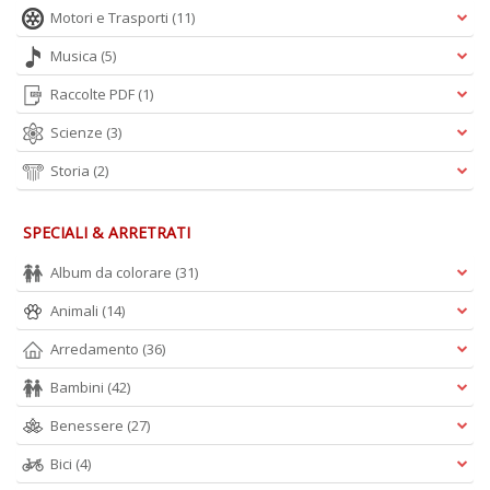
Motori e Trasporti
(11)
Musica
(5)
A
L
Raccolte PDF
(1)
O
C
Scienze
(3)
n
Storia
(2)
SPECIALI & ARRETRATI
Album da colorare
(31)
Animali
(14)
Arredamento
(36)
Bambini
(42)
Benessere
(27)
Bici
(4)