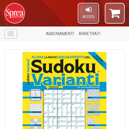
ACCEDI
ABBONAMENTI
ARRETRATI
Menù
A
di
a
a
L