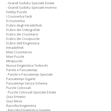
- Grandi Sudoku Speciale Estate
- Grandi Sudoku Speciale Inverno
Hobby Puzzle
I Cruciverba Facili
Il Cruciverba
Il Libro degli Intradefiniti
Il Libro dei Crittografati
Il Libro dei Crucintarsi
Il Libro dei Crucipuzzle
Il Libro dell Enigmistica
Intradefiniti
Maxi Crucintarsio
Maxi Puzzle
Minipuzzle
Nuova Enigmistica Tedeschi
Parole e Passatempi
- Parole e Passatempi Speciale
Passatempi Giganti
Passatempi Senza Schema
Puzzle Colossali
- Puzzle Colossali Speciale Estate
Quiz Ermetici
Quiz Mese
Raccolta Enigmistica
- Raccolta Enigmistica Gigante