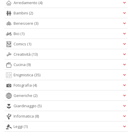
Arredamento
(4)
Bambini
(2)
W
Benessere
(3)
e
i
Bici
(1)
s
p
Comics
(1)
s
i
Creatività
(13)
la
Cucina
(9)
Il
M
Enigmistica
(35)
C
I
Fotografia
(4)
n
+
Generiche
(2)
D
Giardinaggio
(5)
Informatica
(8)
Leggi
(1)