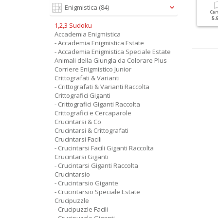
Enigmistica
(84)
Cartacea
Digitale
Cartacea
Digitale
Car
5.90 €
2.90 €
3.50 €
1.50 €
5.
1,2,3 Sudoku
Accademia Enigmistica
- Accademia Enigmistica Estate
- Accademia Enigmistica Speciale Estate
Animali della Giungla da Colorare Plus
Corriere Enigmistico Junior
Crittografati & Varianti
- Crittografati & Varianti Raccolta
Crittografici Giganti
- Crittografici Giganti Raccolta
Crittografici e Cercaparole
Crucintarsi & Co
Crucintarsi & Crittografati
Crucintarsi Facili
- Crucintarsi Facili Giganti Raccolta
Crucintarsi Giganti
- Crucintarsi Giganti Raccolta
Crucintarsio
- Crucintarsio Gigante
- Crucintarsio Speciale Estate
Crucipuzzle
- Crucipuzzle Facili