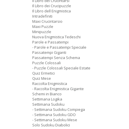
Il Libro dei Crucintarsi
Il Libro dei Crucipuzzle
Il Libro dell Enigmistica
Intradefiniti
Maxi Crucintarsio
Maxi Puzzle
Minipuzzle
Nuova Enigmistica Tedeschi
Parole e Passatempi
- Parole e Passatempi Speciale
Passatempi Giganti
Passatempi Senza Schema
Puzzle Colossali
- Puzzle Colossali Speciale Estate
Quiz Ermetici
Quiz Mese
Raccolta Enigmistica
- Raccolta Enigmistica Gigante
Schemi in Bianco
Settimana Logika
Settimana Sudoku
- Settimana Sudoku Compiega
- Settimana Sudoku GDO
- Settimana Sudoku Mese
Solo Sudoku Diabolici