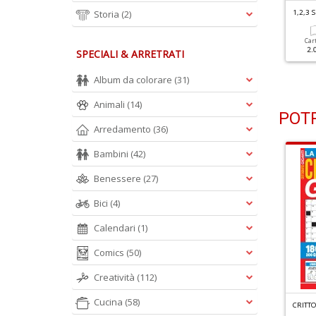
,2,3 SUDOKU N.239
Storia
(2)
1,2,3 SUDOKU N.238
1,2,3
Cartacea
Digitale
Cartacea
Digitale
Car
2.00 €
1.00 €
2.00 €
1.00 €
2.
SPECIALI & ARRETRATI
Album da colorare
(31)
Animali
(14)
POTR
Arredamento
(36)
Bambini
(42)
Benessere
(27)
Bici
(4)
Calendari
(1)
Comics
(50)
Creatività
(112)
Cucina
(58)
R
ACCOLTA ENIGMISTICA GIGANTE N.4
G
RANDI SUDOKU SPECIALE ESTATE N.6