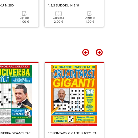
C
KU N.250
1,2,3 SUDOKU N.249
1,2,3 SUDOKU N
in
N
r
n
Digitale
Cartacea
Digitale
Cartacea
1.00 €
2.00 €
1.00 €
2.00 €
+
D
F
ACILI CRUCIVERBA GIGANTI RACCOLTA N.4
C
RUCINTARSI GIGANTI RACCOLTA N.3