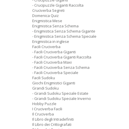
- Crucipuzzle Giganti
- Crucipuzzle Giganti Raccolta
Cruciverba Segreti
Domenica Quiz
Enigmistica Mese
Enigmistica Senza Schema
- Enigmistica Senza Schema Gigante
- Enigmistica Senza Schema Speciale
Enigmistica in inglese
Facili Cruciverba
- Facili Cruciverba Giganti
- Facili Cruciverba Giganti Raccolta
- Facili Cruciverba Maxi
- Facili Cruciverba Senza Schema
- Facili Cruciverba Speciale
Facili Sudoku
Giochi Enigmistici Giganti
Grandi Sudoku
- Grandi Sudoku Speciale Estate
- Grandi Sudoku Speciale Inverno
Hobby Puzzle
I Cruciverba Facili
Il Cruciverba
Il Libro degli Intradefiniti
Il Libro dei Crittografati