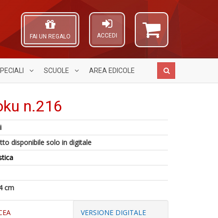
ACCEDI
FAI UN REGALO
PECIALI
SCUOLE
AREA
EDICOLE
oku n.216
i
N
A
P
to disponibile solo in digitale
I
L
di
L
O
b
stica
A
C
C
ai
di
S
n
fr
a
M
r
a
4 cm
n
W
R
+
V
D
n
CEA
VERSIONE DIGITALE