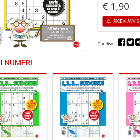
€ 1,90
RICEVI AVVI
Condividi:
I NUMERI