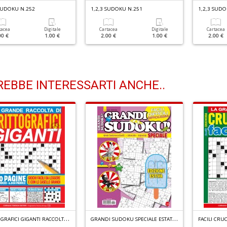
 SUDOKU N.252
1,2,3 SUDOKU N.251
1,2,3 SUDO
tacea
Digitale
Cartacea
Digitale
Cartacea
00 €
1.00 €
2.00 €
1.00 €
2.00 €
EBBE INTERESSARTI ANCHE..
C
RITTOGRAFICI GIGANTI RACCOLTA N.4
G
RANDI SUDOKU SPECIALE ESTATE N.4