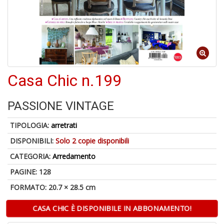
A
di
1
a
al
Casa Chic n.199
ri
PASSIONE VINTAGE
TIPOLOGIA:
arretrati
DISPONIBILI:
Solo 2 copie disponibili
CATEGORIA:
Arredamento
A
PAGINE: 128
a
a
FORMATO: 20.7 × 28.5 cm
O
d
CASA CHIC È DISPONIBILE IN ABBONAMENTO!
V