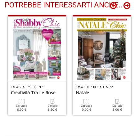
POTREBBE INTERESSARTI ANCHE..
F
d
P
C
D
C
n
+
D
CASA SHABBY CHIC N.1
CASA CHIC SPECIALE N.72
S
Creatività Tra Le Rose
Natale
S
n
Cartacea
Digitale
Cartacea
Digitale
+
6.90 €
3.50 €
9.90 €
3.90 €
D