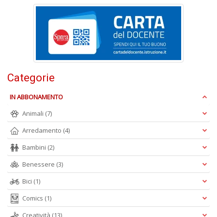
T
al
c
p
e
c
T
Categorie
d
N
IN ABBONAMENTO
n
+
Animali
(7)
D
Arredamento
(4)
Bambini
(2)
Benessere
(3)
Bici
(1)
Comics
(1)
A
L
Creatività
(13)
O