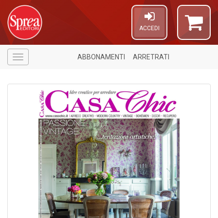
ACCEDI
ABBONAMENTI
ARRETRATI
Menù
1
n
in
di