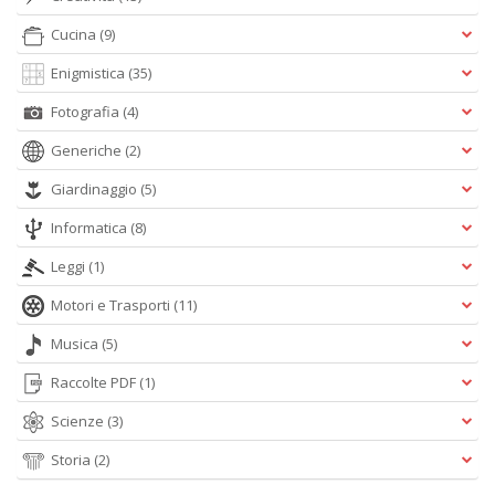
C
Cucina
(9)
n
Enigmistica
(35)
Fotografia
(4)
Generiche
(2)
Giardinaggio
(5)
Informatica
(8)
Leggi
(1)
Motori e Trasporti
(11)
Musica
(5)
Raccolte PDF
(1)
Scienze
(3)
Storia
(2)