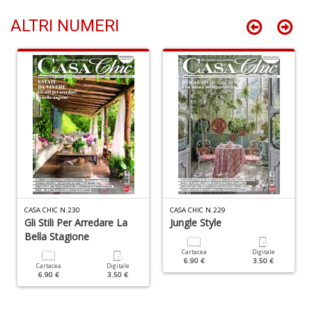
D
n
ALTRI NUMERI
+
D
C
la
S
R
P
(d
n
+
CASA CHIC N.230
CASA CHIC N.229
Gli Stili Per Arredare La
Jungle Style
D
Bella Stagione
Cartacea
Digitale
6.90 €
3.50 €
Cartacea
Digitale
6.90 €
3.50 €