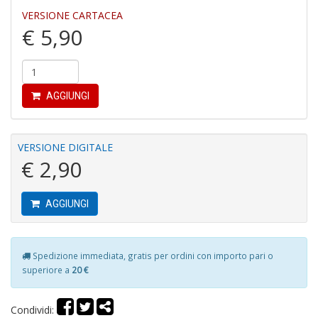
VERSIONE CARTACEA
€ 5,90
AGGIUNGI
S
V
l
VERSIONE DIGITALE
It
€ 2,90
G
n
+
D
AGGIUNGI
Spedizione immediata, gratis per ordini con importo pari o
superiore a
20 €
R
G
H
Condividi: