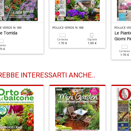
CE VERDE N.189
POLLICE VERDE N.188
POLLICE VE
e Torrida
Le Piante
Giorni Pi
Cartacea
Digitale
1.70 €
1.00 €
tacea
70 €
Cartacea
1.70 €
EBBE INTERESSARTI ANCHE..