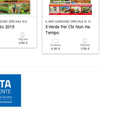
RDINO SPECIALE N.6
IL MIO GIARDINO SPECIALE N.12
IL MIO ORTO PR
rto 2019
Il Verde Per Chi Non Ha
Il Mio Orto 
Tempo
Digitale
Cartacea
4.90 €
5.90 €
Cartacea
Digitale
6.90 €
3.90 €