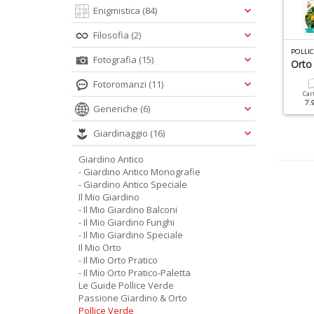
Enigmistica
(84)
Filosofia
(2)
OLLICE VERDE SPECIALE N.3
GIARDINO ANTICO SPECIALE N.2
POLLIC
Fotografia
(15)
copri Come Diventare Il
Rampicanti
Orto
esigner Del Tuo Verde
Fotoromanzi
(11)
Cartacea
Digitale
Car
9.90 €
4.90 €
7.
Generiche
(6)
Cartacea
Digitale
7.90 €
4.90 €
Giardinaggio
(16)
Giardino Antico
- Giardino Antico Monografie
- Giardino Antico Speciale
Il Mio Giardino
- Il Mio Giardino Balconi
- Il Mio Giardino Funghi
- Il Mio Giardino Speciale
Il Mio Orto
- Il Mio Orto Pratico
- Il Mio Orto Pratico-Paletta
Le Guide Pollice Verde
Passione Giardino & Orto
Pollice Verde