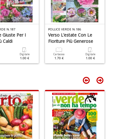
n
+
D
RDE N.187
POLLICE VERDE N.186
POLLICE VERDE 
 Giuste Per I
Verso L’estate Con Le
Prepara Il T
ù Caldi
Fioriture Più Generose
Fiorito!
Digitale
Cartacea
Digitale
Cartacea
1.00 €
1.70 €
1.00 €
1.70 €