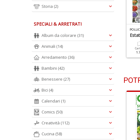
Storia
(2)
SPECIALI & ARRETRATI
OLLICE VERDE N.176
POLLICE VERDE N.175
POLLI
iante Estive Da Zero
Tante Idee Fiorite In Poco
Estat
Album da colorare
(31)
mpegno
Spazio
Animali
(14)
Car
1.
Cartacea
Digitale
Cartacea
Digitale
Arredamento
(36)
1.50 €
0.90 €
1.50 €
0.90 €
Bambini
(42)
POTR
Benessere
(27)
Bici
(4)
Calendari
(1)
Comics
(50)
Creatività
(112)
Cucina
(58)