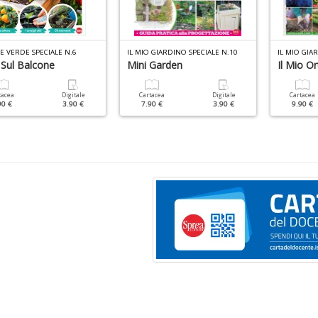
E VERDE SPECIALE N.6
IL MIO GIARDINO SPECIALE N.10
IL MIO GIA
 Sul Balcone
Mini Garden
Il Mio O
tacea
Digitale
Cartacea
Digitale
Cartacea
90 €
3.90 €
7.90 €
3.90 €
9.90 €