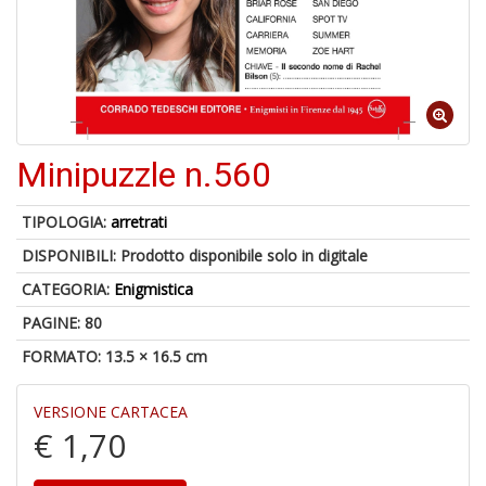
Minipuzzle n.560
1
f
+
TIPOLOGIA:
arretrati
A
DISPONIBILI:
Prodotto disponibile solo in digitale
d
c
CATEGORIA:
Enigmistica
2
+
PAGINE: 80
M
FORMATO: 13.5 × 16.5 cm
d
re
2
VERSIONE CARTACEA
€ 1,70