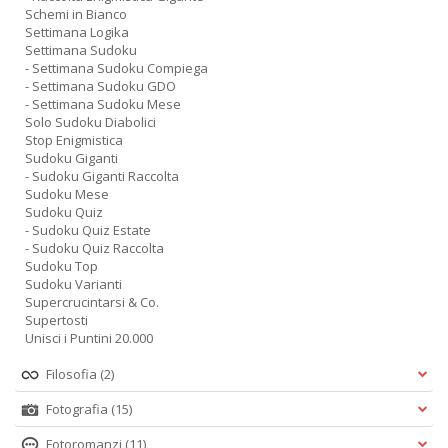
Schemi in Bianco
Settimana Logika
Settimana Sudoku
- Settimana Sudoku Compiega
- Settimana Sudoku GDO
- Settimana Sudoku Mese
Solo Sudoku Diabolici
Stop Enigmistica
Sudoku Giganti
- Sudoku Giganti Raccolta
Sudoku Mese
Sudoku Quiz
- Sudoku Quiz Estate
- Sudoku Quiz Raccolta
Sudoku Top
Sudoku Varianti
Supercrucintarsi & Co.
Supertosti
Unisci i Puntini 20.000
Filosofia
(2)
Fotografia
(15)
Fotoromanzi
(11)