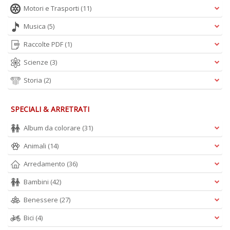
D
Motori e Trasporti
(11)
Musica
(5)
Raccolte PDF
(1)
Scienze
(3)
Storia
(2)
A
L
SPECIALI & ARRETRATI
O
C
Album da colorare
(31)
n
Animali
(14)
Arredamento
(36)
Bambini
(42)
Benessere
(27)
Bici
(4)