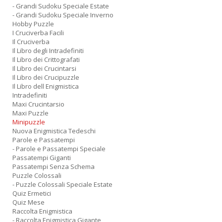
- Grandi Sudoku Speciale Estate
- Grandi Sudoku Speciale Inverno
Hobby Puzzle
I Cruciverba Facili
Il Cruciverba
Il Libro degli Intradefiniti
Il Libro dei Crittografati
Il Libro dei Crucintarsi
Il Libro dei Crucipuzzle
Il Libro dell Enigmistica
Intradefiniti
Maxi Crucintarsio
Maxi Puzzle
Minipuzzle
Nuova Enigmistica Tedeschi
Parole e Passatempi
- Parole e Passatempi Speciale
Passatempi Giganti
Passatempi Senza Schema
Puzzle Colossali
- Puzzle Colossali Speciale Estate
Quiz Ermetici
Quiz Mese
Raccolta Enigmistica
- Raccolta Enigmistica Gigante