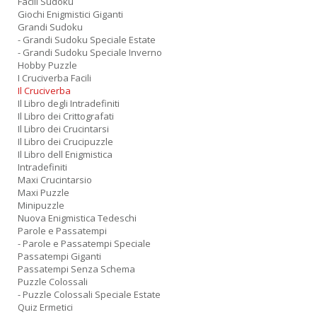
Facili Sudoku
Giochi Enigmistici Giganti
Grandi Sudoku
- Grandi Sudoku Speciale Estate
- Grandi Sudoku Speciale Inverno
Hobby Puzzle
I Cruciverba Facili
Il Cruciverba
Il Libro degli Intradefiniti
Il Libro dei Crittografati
Il Libro dei Crucintarsi
Il Libro dei Crucipuzzle
Il Libro dell Enigmistica
Intradefiniti
Maxi Crucintarsio
Maxi Puzzle
Minipuzzle
Nuova Enigmistica Tedeschi
Parole e Passatempi
- Parole e Passatempi Speciale
Passatempi Giganti
Passatempi Senza Schema
Puzzle Colossali
- Puzzle Colossali Speciale Estate
Quiz Ermetici