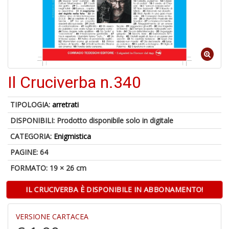
4
n
in
di
Il Cruciverba n.340
1
f
TIPOLOGIA:
arretrati
DISPONIBILI:
Prodotto disponibile solo in digitale
CATEGORIA:
Enigmistica
PAGINE: 64
FORMATO: 19 × 26 cm
E
d
IL CRUCIVERBA È DISPONIBILE IN ABBONAMENTO!
R
C
R
VERSIONE CARTACEA
S