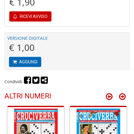
€ 1,90
n
+
D
RICEVI AVVISO
VERSIONE DIGITALE
€ 1,00
D
di
c
AGGIUNGI
R
p
fr
Condividi:
a
a
S
ALTRI NUMERI
n
+
D