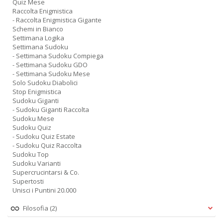
Quiz Mese
Raccolta Enigmistica
- Raccolta Enigmistica Gigante
Schemi in Bianco
Settimana Logika
Settimana Sudoku
- Settimana Sudoku Compiega
- Settimana Sudoku GDO
- Settimana Sudoku Mese
Solo Sudoku Diabolici
Stop Enigmistica
Sudoku Giganti
- Sudoku Giganti Raccolta
Sudoku Mese
Sudoku Quiz
- Sudoku Quiz Estate
- Sudoku Quiz Raccolta
Sudoku Top
Sudoku Varianti
Supercrucintarsi & Co.
Supertosti
Unisci i Puntini 20.000
Filosofia
(2)