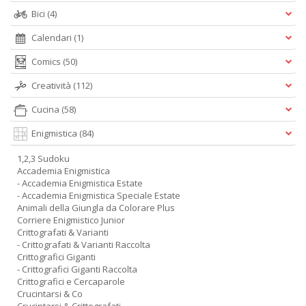
Bici
(4)
Calendari
(1)
Comics
(50)
Creatività
(112)
Cucina
(58)
Enigmistica
(84)
1,2,3 Sudoku
Accademia Enigmistica
- Accademia Enigmistica Estate
- Accademia Enigmistica Speciale Estate
Animali della Giungla da Colorare Plus
Corriere Enigmistico Junior
Crittografati & Varianti
- Crittografati & Varianti Raccolta
Crittografici Giganti
- Crittografici Giganti Raccolta
Crittografici e Cercaparole
Crucintarsi & Co