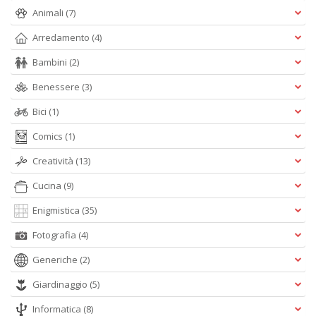
n
Animali
(7)
+
Arredamento
(4)
D
Bambini
(2)
Benessere
(3)
Bici
(1)
Comics
(1)
A
Creatività
(13)
L
O
Cucina
(9)
C
Enigmistica
(35)
n
Fotografia
(4)
Generiche
(2)
Giardinaggio
(5)
Informatica
(8)