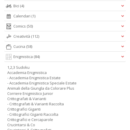
Bici
(4)
Calendari
(1)
Comics
(50)
Creatività
(112)
Cucina
(58)
Enigmistica
(84)
1,2,3 Sudoku
Accademia Enigmistica
- Accademia Enigmistica Estate
- Accademia Enigmistica Speciale Estate
Animali della Giungla da Colorare Plus
Corriere Enigmistico Junior
Crittografati & Varianti
- Crittografati & Varianti Raccolta
Crittografici Giganti
- Crittografici Giganti Raccolta
Crittografici e Cercaparole
Crucintarsi & Co