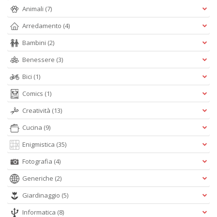
Animali
(7)
Arredamento
(4)
M
Bambini
(2)
P
n
Benessere
(3)
+
D
Bici
(1)
Comics
(1)
Creatività
(13)
Cucina
(9)
Enigmistica
(35)
A
Fotografia
(4)
L
O
Generiche
(2)
C
n
Giardinaggio
(5)
Informatica
(8)