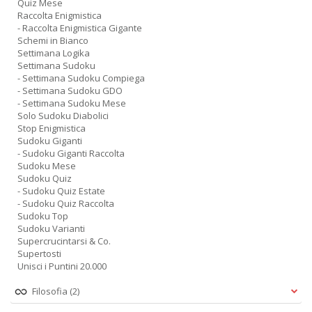
Quiz Mese
Raccolta Enigmistica
- Raccolta Enigmistica Gigante
Schemi in Bianco
Settimana Logika
Settimana Sudoku
- Settimana Sudoku Compiega
- Settimana Sudoku GDO
- Settimana Sudoku Mese
Solo Sudoku Diabolici
Stop Enigmistica
Sudoku Giganti
- Sudoku Giganti Raccolta
Sudoku Mese
Sudoku Quiz
- Sudoku Quiz Estate
- Sudoku Quiz Raccolta
Sudoku Top
Sudoku Varianti
Supercrucintarsi & Co.
Supertosti
Unisci i Puntini 20.000
Filosofia
(2)