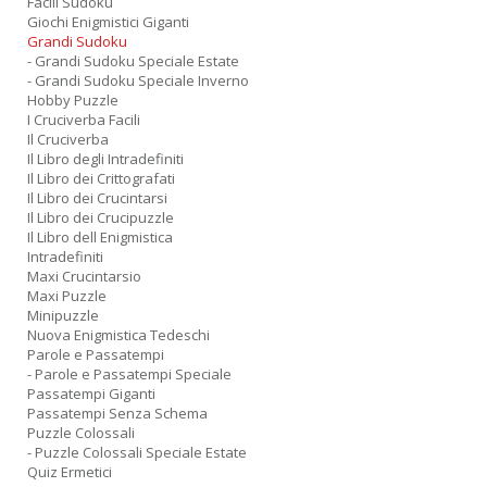
Facili Sudoku
Giochi Enigmistici Giganti
Grandi Sudoku
- Grandi Sudoku Speciale Estate
- Grandi Sudoku Speciale Inverno
Hobby Puzzle
I Cruciverba Facili
Il Cruciverba
Il Libro degli Intradefiniti
Il Libro dei Crittografati
Il Libro dei Crucintarsi
Il Libro dei Crucipuzzle
Il Libro dell Enigmistica
Intradefiniti
Maxi Crucintarsio
Maxi Puzzle
Minipuzzle
Nuova Enigmistica Tedeschi
Parole e Passatempi
- Parole e Passatempi Speciale
Passatempi Giganti
Passatempi Senza Schema
Puzzle Colossali
- Puzzle Colossali Speciale Estate
Quiz Ermetici