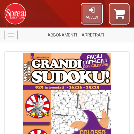
ACCEDI
ABBONAMENTI
ARRETRATI
Menù
4
f
+
v
di
g