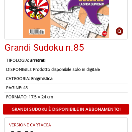
1
f
Grandi Sudoku n.85
TIPOLOGIA:
arretrati
DISPONIBILI:
Prodotto disponibile solo in digitale
6
f
CATEGORIA:
Enigmistica
+
PAGINE: 48
di
in
FORMATO: 17.5 × 24 cm
r
GRANDI SUDOKU È DISPONIBILE IN ABBONAMENTO!
VERSIONE CARTACEA