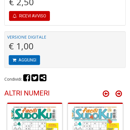
€ 2,50
u
M
n
RICEVI AVVISO
+
D
VERSIONE DIGITALE
€ 1,00
R
M
AGGIUNGI
di
F
tu
i
Condividi:
p
n
ALTRI NUMERI
+
D