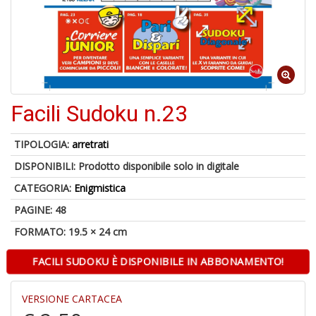
C
J
Facili Sudoku n.23
4
n
TIPOLOGIA:
arretrati
in
DISPONIBILI:
Prodotto disponibile solo in digitale
di
CATEGORIA:
Enigmistica
PAGINE: 48
FORMATO: 19.5 × 24 cm
FACILI SUDOKU È DISPONIBILE IN ABBONAMENTO!
S
fi
VERSIONE CARTACEA
M
al