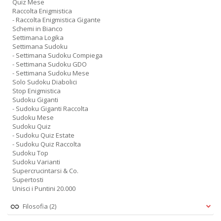
Quiz Mese
Raccolta Enigmistica
- Raccolta Enigmistica Gigante
Schemi in Bianco
Settimana Logika
Settimana Sudoku
- Settimana Sudoku Compiega
- Settimana Sudoku GDO
- Settimana Sudoku Mese
Solo Sudoku Diabolici
Stop Enigmistica
Sudoku Giganti
- Sudoku Giganti Raccolta
Sudoku Mese
Sudoku Quiz
- Sudoku Quiz Estate
- Sudoku Quiz Raccolta
Sudoku Top
Sudoku Varianti
Supercrucintarsi & Co.
Supertosti
Unisci i Puntini 20.000
Filosofia
(2)