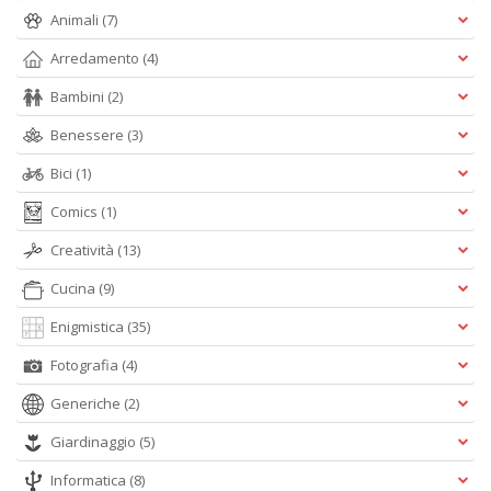
A
Animali
(7)
e
Y
Arredamento
(4)
V
lo
Bambini
(2)
Y
n
Benessere
(3)
+
Bici
(1)
D
Comics
(1)
Creatività
(13)
Cucina
(9)
Enigmistica
(35)
A
Fotografia
(4)
L
O
Generiche
(2)
C
Giardinaggio
(5)
n
Informatica
(8)