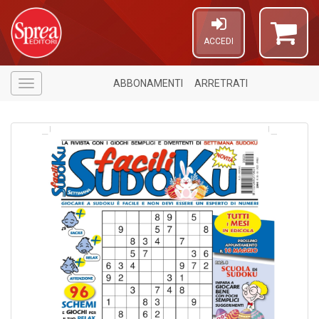
ACCEDI
ABBONAMENTI
ARRETRATI
Menù
6
f
+
M
Fr
El