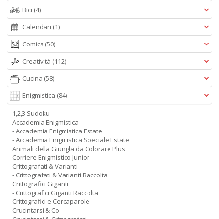
Bici
(4)
Calendari
(1)
Comics
(50)
Creatività
(112)
Cucina
(58)
Enigmistica
(84)
1,2,3 Sudoku
Accademia Enigmistica
- Accademia Enigmistica Estate
- Accademia Enigmistica Speciale Estate
Animali della Giungla da Colorare Plus
Corriere Enigmistico Junior
Crittografati & Varianti
- Crittografati & Varianti Raccolta
Crittografici Giganti
- Crittografici Giganti Raccolta
Crittografici e Cercaparole
Crucintarsi & Co