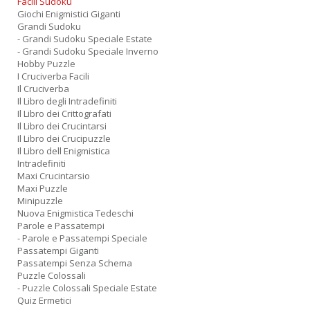
Facili Sudoku
Giochi Enigmistici Giganti
Grandi Sudoku
- Grandi Sudoku Speciale Estate
- Grandi Sudoku Speciale Inverno
Hobby Puzzle
I Cruciverba Facili
Il Cruciverba
Il Libro degli Intradefiniti
Il Libro dei Crittografati
Il Libro dei Crucintarsi
Il Libro dei Crucipuzzle
Il Libro dell Enigmistica
Intradefiniti
Maxi Crucintarsio
Maxi Puzzle
Minipuzzle
Nuova Enigmistica Tedeschi
Parole e Passatempi
- Parole e Passatempi Speciale
Passatempi Giganti
Passatempi Senza Schema
Puzzle Colossali
- Puzzle Colossali Speciale Estate
Quiz Ermetici