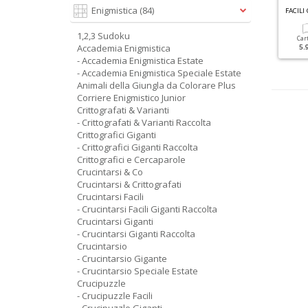
R
ACCOLTA ENIGMISTICA GIGANTE N.5
C
RUCINTARSI GIGANTI RACCOLTA N.4
Enigmistica
(84)
1,2,3 Sudoku
Cartacea
Digitale
Cartacea
Digitale
Car
Accademia Enigmistica
5.90 €
2.90 €
5.90 €
2.90 €
5.
- Accademia Enigmistica Estate
- Accademia Enigmistica Speciale Estate
Animali della Giungla da Colorare Plus
Corriere Enigmistico Junior
Crittografati & Varianti
- Crittografati & Varianti Raccolta
Crittografici Giganti
- Crittografici Giganti Raccolta
Crittografici e Cercaparole
Crucintarsi & Co
Crucintarsi & Crittografati
Crucintarsi Facili
- Crucintarsi Facili Giganti Raccolta
Crucintarsi Giganti
- Crucintarsi Giganti Raccolta
Crucintarsio
- Crucintarsio Gigante
- Crucintarsio Speciale Estate
Crucipuzzle
- Crucipuzzle Facili