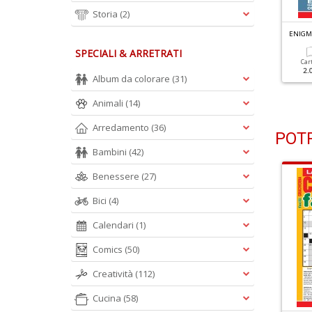
Storia
(2)
NIGMISTICA SENZA SCHEMA N.85
ENIGMISTICA SENZA SCHEMA N.84
ENIGM
SPECIALI & ARRETRATI
Cartacea
Digitale
Cartacea
Digitale
Car
1.90 €
1.00 €
1.90 €
1.00 €
2.
Album da colorare
(31)
Animali
(14)
Arredamento
(36)
POTR
Bambini
(42)
Benessere
(27)
Bici
(4)
Calendari
(1)
Comics
(50)
Creatività
(112)
Cucina
(58)