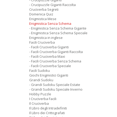
- Crucipuzzle Giganti
- Crucipuzzle Giganti Raccolta
Cruciverba Segreti
Domenica Quiz
Enigmistica Mese
Enigmistica Senza Schema
- Enigmistica Senza Schema Gigante
- Enigmistica Senza Schema Speciale
Enigmistica in inglese
Facili Cruciverba
- Facili Cruciverba Giganti
- Facili Cruciverba Giganti Raccolta
- Facili Cruciverba Maxi
- Facili Cruciverba Senza Schema
- Facili Cruciverba Speciale
Facili Sudoku
Giochi Enigmistici Giganti
Grandi Sudoku
- Grandi Sudoku Speciale Estate
- Grandi Sudoku Speciale Inverno
Hobby Puzzle
I Cruciverba Facili
Il Cruciverba
Il Libro degli Intradefiniti
Il Libro dei Crittografati