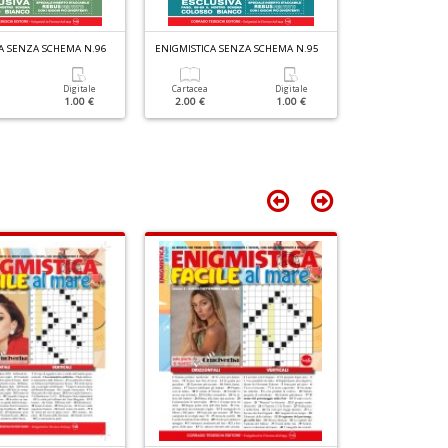
n
+
A SENZA SCHEMA N.96
ENIGMISTICA SENZA SCHEMA N.95
ENIGMISTICA SE
D
Digitale
Cartacea
Digitale
Cartacea
1.00 €
2.00 €
1.00 €
1.90 €