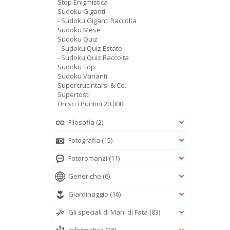
Stop Enigmistica
Sudoku Giganti
- Sudoku Giganti Raccolta
Sudoku Mese
Sudoku Quiz
- Sudoku Quiz Estate
- Sudoku Quiz Raccolta
Sudoku Top
Sudoku Varianti
Supercrucintarsi & Co.
Supertosti
Unisci i Puntini 20.000
Filosofia
(2)
Fotografia
(15)
Fotoromanzi
(11)
Generiche
(6)
Giardinaggio
(16)
Gli speciali di Mani di Fata
(83)