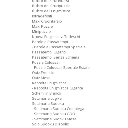
Il Libro dei Crucintarsi
Il Libro dei Crucipuzzle
Il Libro dell Enigmistica
Intradefiniti
Maxi Crucintarsio
Maxi Puzzle
Minipuzzle
Nuova Enigmistica Tedeschi
Parole e Passatempi
- Parole e Passatempi Speciale
Passatempi Giganti
Passatempi Senza Schema
Puzzle Colossali
- Puzzle Colossali Speciale Estate
Quiz Ermetici
Quiz Mese
Raccolta Enigmistica
- Raccolta Enigmistica Gigante
Schemi in Bianco
Settimana Logika
Settimana Sudoku
- Settimana Sudoku Compiega
- Settimana Sudoku GDO
- Settimana Sudoku Mese
Solo Sudoku Diabolici