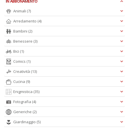
IN ABBONAMENTO
Animali
(7)
Arredamento
(4)
Bambini
(2)
A
Benessere
(3)
L
O
Bici
(1)
C
n
Comics
(1)
Creatività
(13)
Cucina
(9)
Enigmistica
(35)
Fotografia
(4)
Generiche
(2)
Giardinaggio
(5)