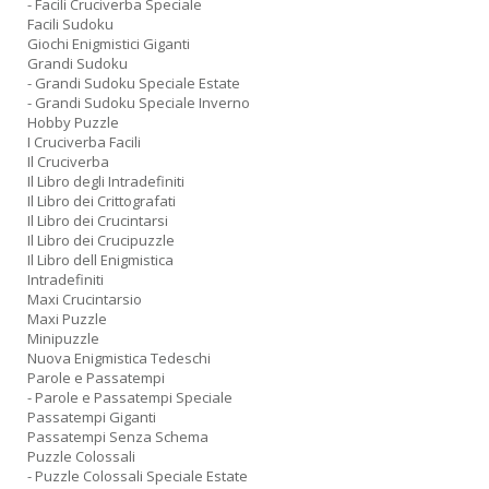
- Facili Cruciverba Speciale
Facili Sudoku
Giochi Enigmistici Giganti
Grandi Sudoku
- Grandi Sudoku Speciale Estate
- Grandi Sudoku Speciale Inverno
Hobby Puzzle
I Cruciverba Facili
Il Cruciverba
Il Libro degli Intradefiniti
Il Libro dei Crittografati
Il Libro dei Crucintarsi
Il Libro dei Crucipuzzle
Il Libro dell Enigmistica
Intradefiniti
Maxi Crucintarsio
Maxi Puzzle
Minipuzzle
Nuova Enigmistica Tedeschi
Parole e Passatempi
- Parole e Passatempi Speciale
Passatempi Giganti
Passatempi Senza Schema
Puzzle Colossali
- Puzzle Colossali Speciale Estate