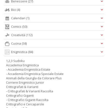
Benessere
(27)
Bici
(4)
Calendari
(1)
Comics
(50)
Creatività
(112)
Cucina
(58)
Enigmistica
(84)
1,2,3 Sudoku
Accademia Enigmistica
- Accademia Enigmistica Estate
- Accademia Enigmistica Speciale Estate
Animali della Giungla da Colorare Plus
Corriere Enigmistico Junior
Crittografati & Varianti
- Crittografati & Varianti Raccolta
Crittografici Giganti
- Crittografici Giganti Raccolta
Crittografici e Cercaparole