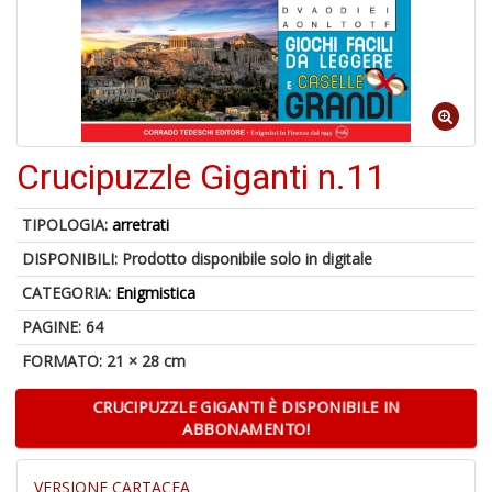
o
A
Crucipuzzle Giganti n.11
a
R
TIPOLOGIA:
arretrati
DISPONIBILI:
Prodotto disponibile solo in digitale
CATEGORIA:
Enigmistica
PAGINE: 64
6
n
FORMATO: 21 × 28 cm
in
di
CRUCIPUZZLE GIGANTI È DISPONIBILE IN
ABBONAMENTO!
VERSIONE CARTACEA