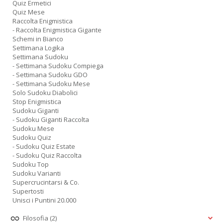
Quiz Ermetici
Quiz Mese
Raccolta Enigmistica
- Raccolta Enigmistica Gigante
Schemi in Bianco
Settimana Logika
Settimana Sudoku
- Settimana Sudoku Compiega
- Settimana Sudoku GDO
- Settimana Sudoku Mese
Solo Sudoku Diabolici
Stop Enigmistica
Sudoku Giganti
- Sudoku Giganti Raccolta
Sudoku Mese
Sudoku Quiz
- Sudoku Quiz Estate
- Sudoku Quiz Raccolta
Sudoku Top
Sudoku Varianti
Supercrucintarsi & Co.
Supertosti
Unisci i Puntini 20.000
Filosofia
(2)