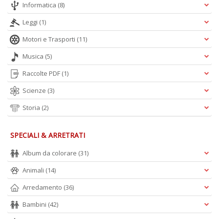
Informatica
(8)
Leggi
(1)
A
Motori e Trasporti
(11)
L
Musica
(5)
O
C
Raccolte PDF
(1)
n
Scienze
(3)
Storia
(2)
SPECIALI & ARRETRATI
Album da colorare
(31)
Animali
(14)
Arredamento
(36)
Bambini
(42)