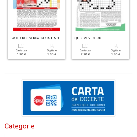
D
FACILI CRUCIVERBA SPECIALE N.3
QUIZ MESE N.348
Cartacea
Digitale
Cartacea
Digitale
1.90 €
1.00 €
2.20 €
1.50 €
T
ci
l
L
M
B
n
+
D
Categorie
S