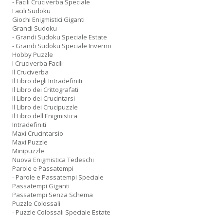
- Facili Cruciverba Speciale
Facili Sudoku
Giochi Enigmistici Giganti
Grandi Sudoku
- Grandi Sudoku Speciale Estate
- Grandi Sudoku Speciale Inverno
Hobby Puzzle
I Cruciverba Facili
Il Cruciverba
Il Libro degli Intradefiniti
Il Libro dei Crittografati
Il Libro dei Crucintarsi
Il Libro dei Crucipuzzle
Il Libro dell Enigmistica
Intradefiniti
Maxi Crucintarsio
Maxi Puzzle
Minipuzzle
Nuova Enigmistica Tedeschi
Parole e Passatempi
- Parole e Passatempi Speciale
Passatempi Giganti
Passatempi Senza Schema
Puzzle Colossali
- Puzzle Colossali Speciale Estate