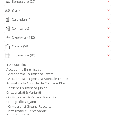
Benessere
(27)
Bici
(4)
Calendari
(1)
Comics
(50)
Creatività
(112)
Cucina
(58)
Enigmistica
(84)
1,2,3 Sudoku
Accademia Enigmistica
- Accademia Enigmistica Estate
- Accademia Enigmistica Speciale Estate
Animali della Giungla da Colorare Plus
Corriere Enigmistico Junior
Crittografati & Varianti
- Crittografati & Varianti Raccolta
Crittografici Giganti
- Crittografici Giganti Raccolta
Crittografici e Cercaparole