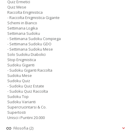
Quiz Ermetici
Quiz Mese
Raccolta Enigmistica
- Raccolta Enigmistica Gigante
Schemi in Bianco
Settimana Logika
Settimana Sudoku
- Settimana Sudoku Compiega
- Settimana Sudoku GDO
- Settimana Sudoku Mese
Solo Sudoku Diabolici
Stop Enigmistica
Sudoku Giganti
- Sudoku Giganti Raccolta
Sudoku Mese
Sudoku Quiz
- Sudoku Quiz Estate
- Sudoku Quiz Raccolta
Sudoku Top
Sudoku Varianti
Supercrucintarsi & Co.
Supertosti
Unisci i Puntini 20.000
Filosofia
(2)