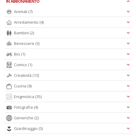
IN ABBONAMENTO
B
I
Animali
(7)
L
Arredamento
(4)
C
n
Bambini
(2)
+
D
Benessere
(3)
Bici
(1)
Comics
(1)
B
Creatività
(13)
B
d
Cucina
(9)
e
Enigmistica
(35)
n
+
Fotografia
(4)
D
Generiche
(2)
Giardinaggio
(5)