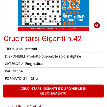
A
di
a
Crucintarsi Giganti n.42
a
pi
p
TIPOLOGIA:
arretrati
fr
a
DISPONIBILI:
Prodotto disponibile solo in digitale
a
CATEGORIA:
Enigmistica
PAGINE: 64
FORMATO: 21 × 28 cm
CRUCINTARSI GIGANTI È DISPONIBILE IN
ABBONAMENTO!
P
VERSIONE CARTACEA